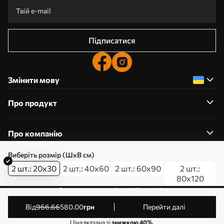
Підписатися
Змінити мову
Про продукт
Про компанію
Виберіть розмір (ШхВ см)
2 шт.: 20x30
2 шт.: 40x60
2 шт.: 60x90
2 шт.:
80x120
0800357223
Редагування дозволів на файли cookie
© 2011-2026 Art-holst. Усі права захищені. Власник:
від
966
.66
580
.00
грн
Перейти далі
ТОВ “КЛЄВЄР”. Код ЄДРПОУ: 31780602.
Ціна вказана зі
знижкою 40%
.