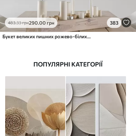
290
.00
грн
383
483
.33
грн
Букет великих пишних рожево-білих квітів півонії із зеленим листям на м’якому розмитому фоні
ПОПУЛЯРНІ КАТЕГОРІЇ