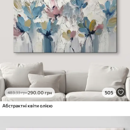
290
.00
грн
505
483
.33
грн
Абстрактні квіти олією