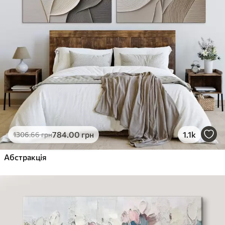
784
.00
грн
1.1k
1306
.66
грн
Абстракція