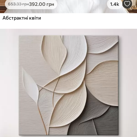
392
.00
грн
1.4k
653
.33
грн
Абстрактні квіти