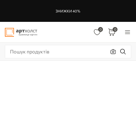
ЗНИЖКИ 40%
0
0