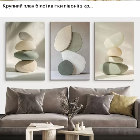
Крупний план білої квітки півонії з крапельками води на пелюстках на розмитому фоні