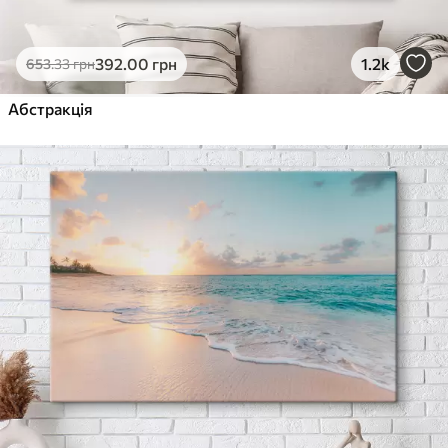
392
.00
грн
1.2k
653
.33
грн
Абстракція