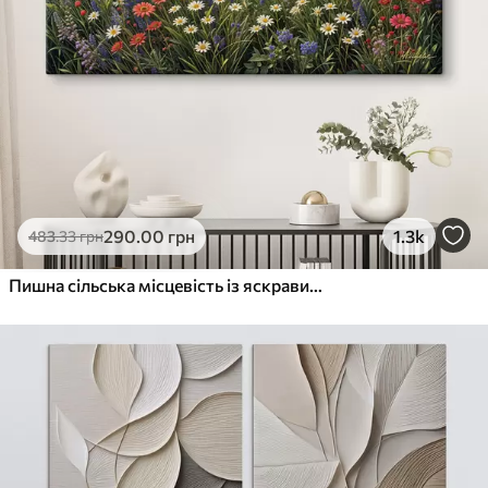
290
.00
грн
1.3k
483
.33
грн
Пишна сільська місцевість із яскравим лугом диких квітів, наповненим різнокольоровими квітами під хмарним небом