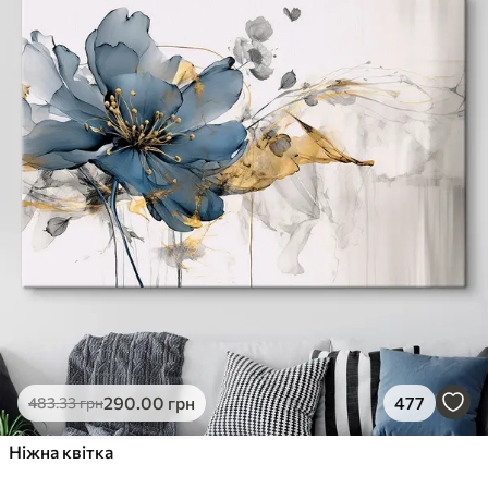
290
.00
грн
477
483
.33
грн
Ніжна квітка