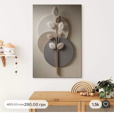
✓
Яскраві, насичені кольори
✓
Стійкість до вицвітання
✓
Безпечне чорнило без запаху
✗
Поверхня з текстурою полотна
✗
Екологічний матеріал
Преміум
Від
726
.00
грн
✓
Яскраві, насичені кольори
✓
Стійкість до вицвітання
✓
Безпечне чорнило без запаху
✓
Поверхня з текстурою полотна
✗
Екологічний матеріал
Еко-Преміум
290
.00
грн
1.5k
483
.33
грн
Від
910
.00
грн