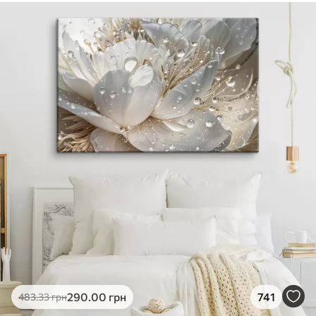
290
.00
грн
741
483
.33
грн