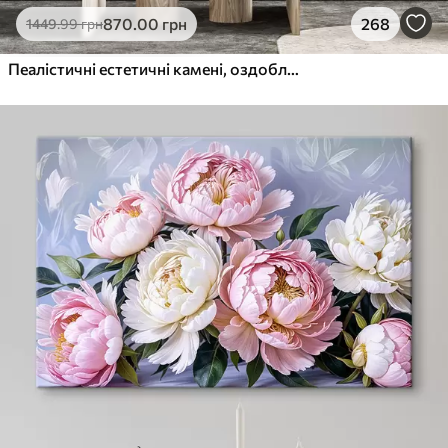
870
.00
грн
268
1449
.99
грн
Пеалістичні естетичні камені, оздоблення будинку, природне освітлення