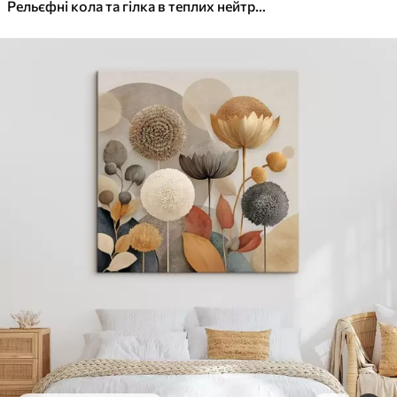
✓
Яскраві, насичені кольори
Рельєфні кола та гілка в теплих нейтральних тонах
✓
Стійкість до вицвітання
✓
Безпечне чорнило без запаху
✓
Поверхня з текстурою полотна
✓
Екологічний матеріал