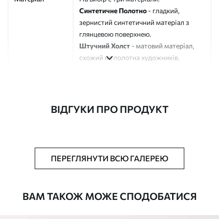
Синтетичне Полотно
- гладкий,
зернистий синтетичний матеріал з
глянцевою поверхнею.
Штучний Холст
- матовий матеріал,
схожий на полотна художників.
Еко-Холст
- високоякісне полотно зі
100% бавовни.
Автор
ART-HOLST
ВІДГУКИ ПРО ПРОДУКТ
Номер артикулу
m00395
Додатково
Можна додати лакове покриття.
ПЕРЕГЛЯНУТИ ВСЮ ГАЛЕРЕЮ
Доступні матеріали
ВАМ ТАКОЖ МОЖЕ СПОДОБАТИСЯ
Стандарт
Від
580
.00
грн