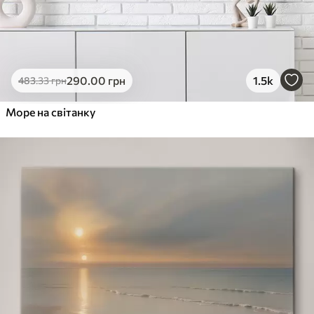
290
.00
грн
1.5k
483
.33
грн
Море на світанку