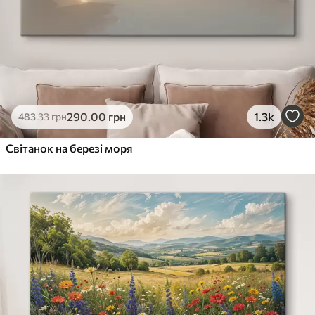
290
.00
грн
1.3k
483
.33
грн
Світанок на березі моря