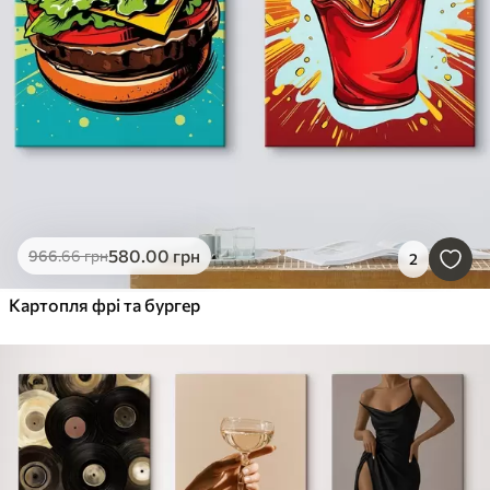
580
.00
грн
966
.66
грн
2
Картопля фрі та бургер