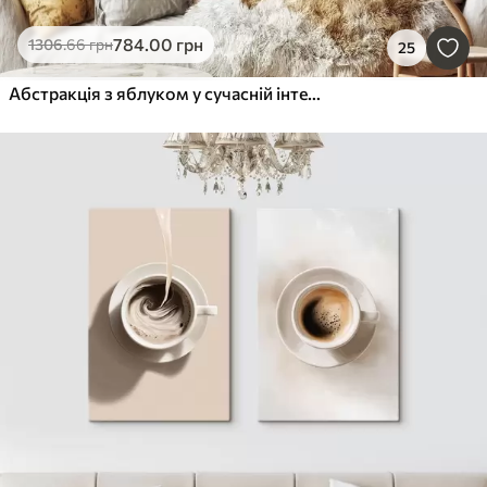
784
.00
грн
1306
.66
грн
25
Абстракція з яблуком у сучасній інтерпретації