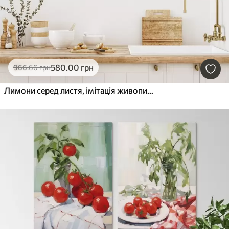
580
.00
грн
966
.66
грн
Лимони серед листя, імітація живопису