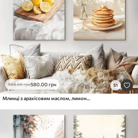
580
.00
грн
966
.66
грн
51
Млинці з арахісовим маслом, лимонами на дерев'яній дошці, акварельний стиль