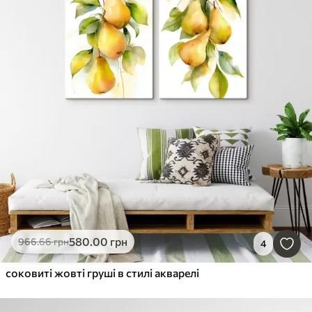
580
.00
грн
966
.66
грн
4
соковиті жовті груші в стилі акварелі