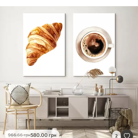
580
.00
грн
966
.66
грн
2