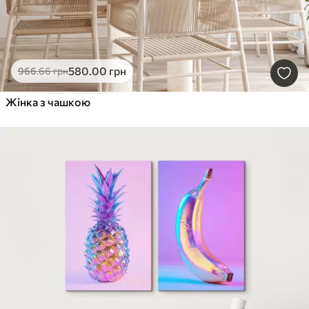
580
.00
грн
966
.66
грн
Жінка з чашкою