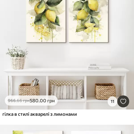
580
.00
грн
966
.66
грн
11
гілка в стилі акварелі з лимонами