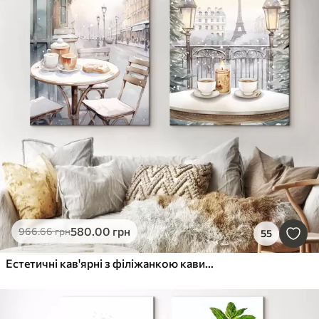
580
.00
грн
966
.66
грн
55
Естетичні кав'ярні з філіжанкою кави, вулиця Парижа, зима, архітектура