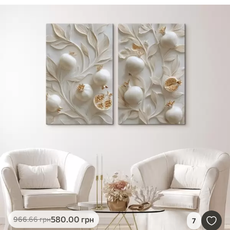
580
.00
грн
966
.66
грн
7