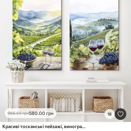
580
.00
грн
966
.66
грн
18
Красиві тосканські пейзажі, виноградники, келихи для вина, акварельний стиль, Італія