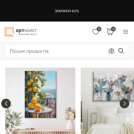
ЗНИЖКИ 40%
0
0