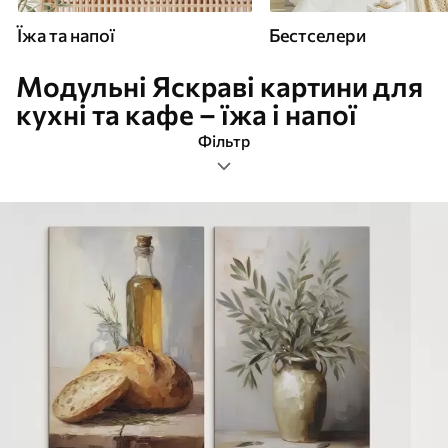
Їжа та напої
Бестселери
Модульні Яскраві картини для
кухні та кафе – їжа і напої
Фільтр
модульні
Формат зображення
Картини Їжа та напої
Найпопулярніші
Очистити фільтр