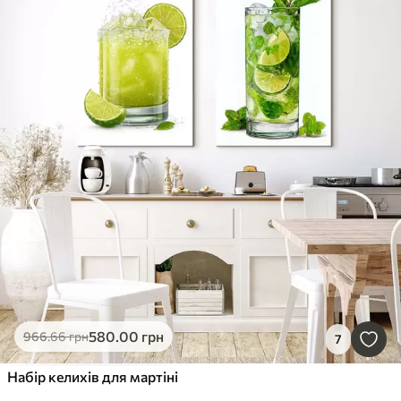
580
.00
грн
966
.66
грн
7
Набір келихів для мартіні