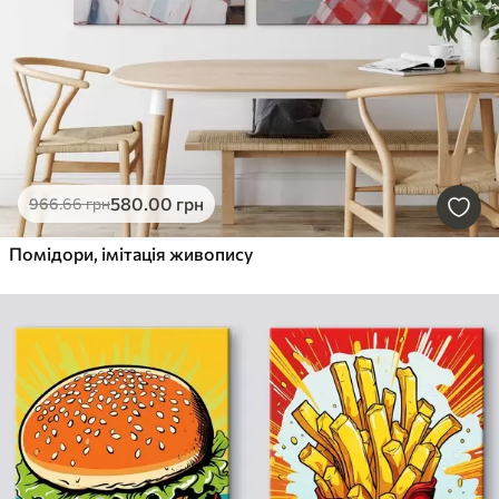
580
.00
грн
966
.66
грн
Помідори, імітація живопису