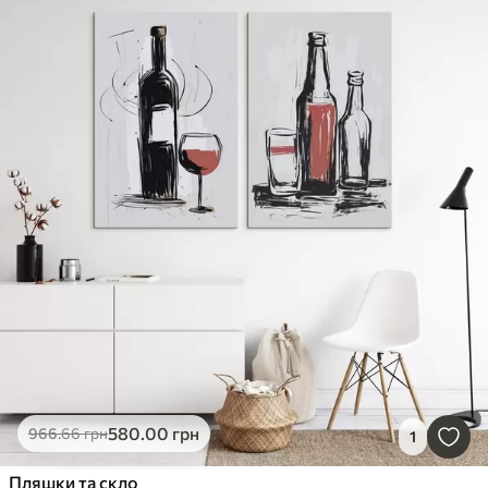
580
.00
грн
966
.66
грн
1
Пляшки та скло