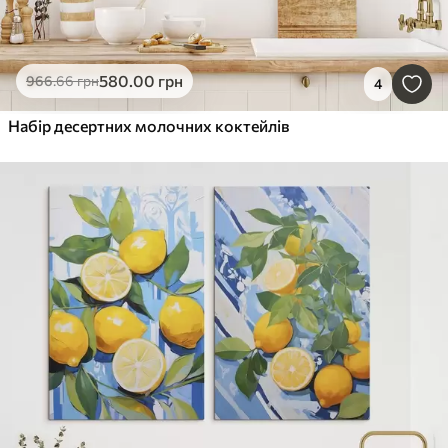
580
.00
грн
966
.66
грн
4
Набір десертних молочних коктейлів