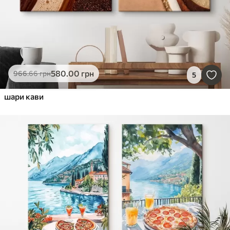
580
.00
грн
966
.66
грн
5
шари кави