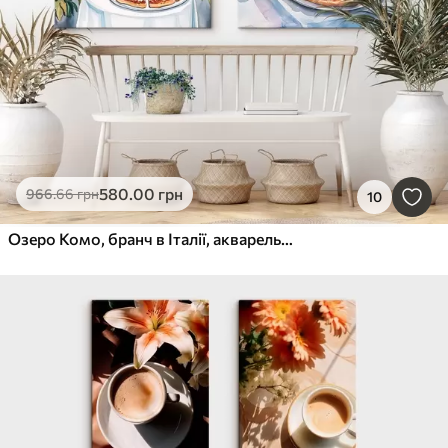
580
.00
грн
966
.66
грн
10
Озеро Комо, бранч в Італії, акварельний стиль, піца маргарита, літня природа