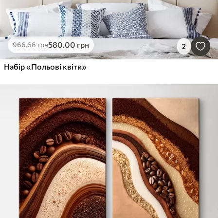
580
.00
грн
966
.66
грн
2
Набір «Польові квіти»