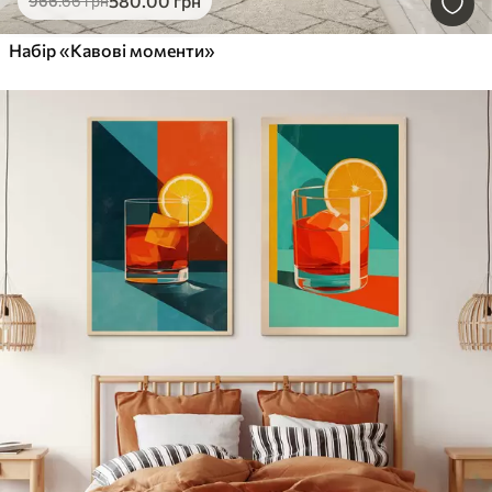
580
.00
грн
966
.66
грн
Набір «Кавові моменти»