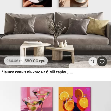
580
.00
грн
966
.66
грн
18
Чашка кави з пінкою на білій тарілці, квіти на задньому плані, сонячне світло