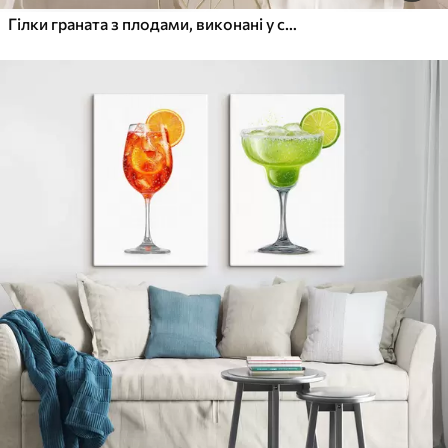
Гілки граната з плодами, виконані у стилі барельєфу