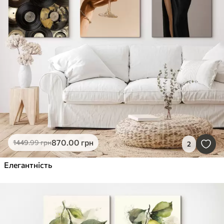
870
.00
грн
1449
.99
грн
2
Елегантність