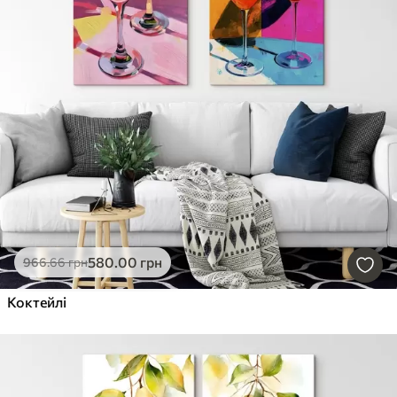
580
.00
грн
966
.66
грн
Коктейлі