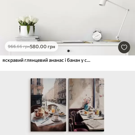
580
.00
грн
966
.66
грн
яскравий глянцевий ананас і банан у стилі поп-арт