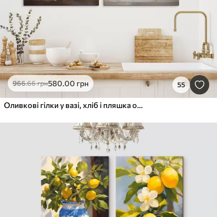
580
.00
грн
966
.66
грн
55
Оливкові гілки у вазі, хліб і пляшка олії, імітація картини