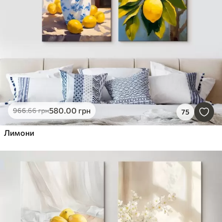
580
.00
грн
966
.66
грн
75
Лимони