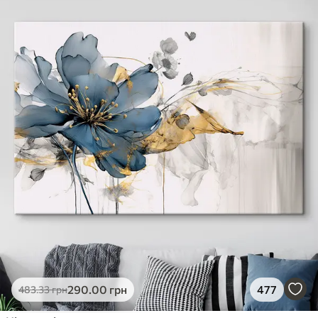
290
.00
грн
477
483
.33
грн