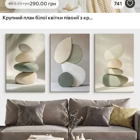
290
.00
грн
741
483
.33
грн
Крупний план білої квітки півонії з крапельками води на пелюстках на розмитому фоні