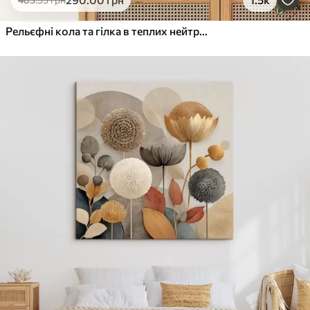
Від
455
.00
грн
✓
Яскраві, насичені кольори
Рельєфні кола та гілка в теплих нейтральних тонах
✓
Стійкість до вицвітання
✓
Безпечне чорнило без запаху
✓
Поверхня з текстурою полотна
✓
Екологічний матеріал