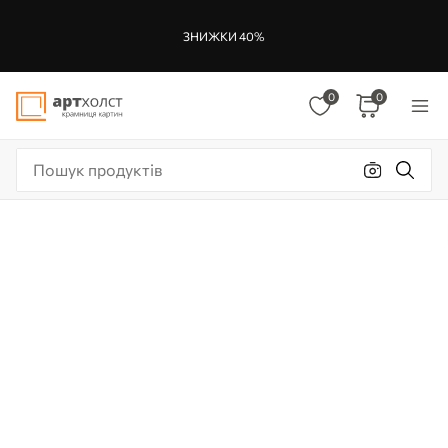
ЗНИЖКИ 40%
0
0