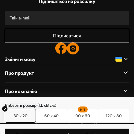
Підпишіться на розсилку
Підписатися
Змінити мову
Про продукт
Про компанію
Виберіть розмір (ШхВ см)
HIT
30 x 20
60 x 40
90 x 60
120 x 80
0800357223
Редагування дозволів на файли cookie
© 2011-2026 Art-holst. Усі права захищені. Власник: