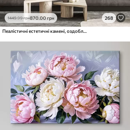
870
.00
грн
268
1449
.99
грн
Пеалістичні естетичні камені, оздоблення будинку, природне освітлення