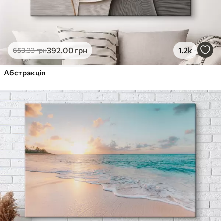
392
.00
грн
1.2k
653
.33
грн
Абстракція