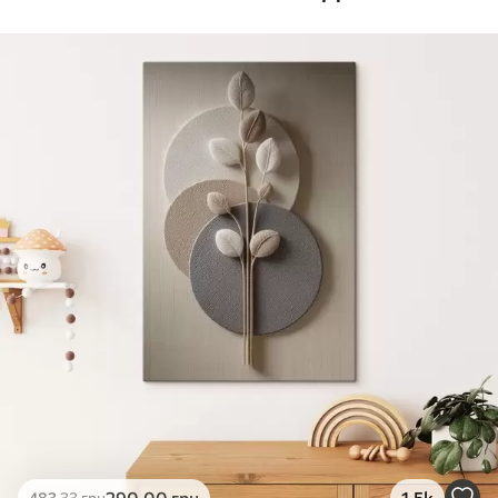
Стандарт
Від
290
.00
грн
✓
Яскраві, насичені кольори
✓
Стійкість до вицвітання
✓
Безпечне чорнило без запаху
✗
Поверхня з текстурою полотна
✗
Екологічний матеріал
Преміум
Від
363
.00
грн
✓
Яскраві, насичені кольори
✓
Стійкість до вицвітання
✓
Безпечне чорнило без запаху
✓
Поверхня з текстурою полотна
✗
Екологічний матеріал
Еко-Преміум
290
.00
грн
1.5k
483
.33
грн