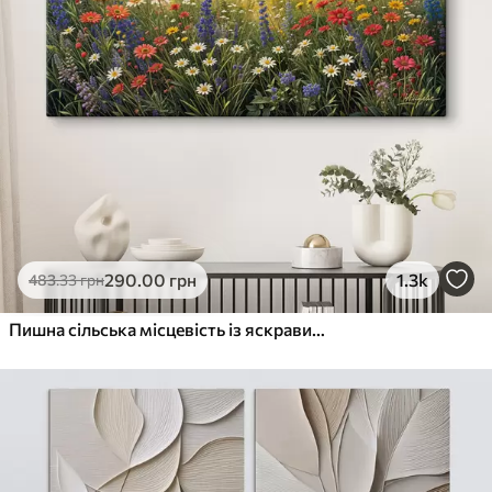
290
.00
грн
1.3k
483
.33
грн
Пишна сільська місцевість із яскравим лугом диких квітів, наповненим різнокольоровими квітами під хмарним небом