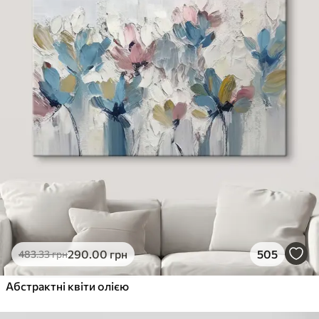
290
.00
грн
505
483
.33
грн
Абстрактні квіти олією