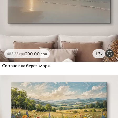
290
.00
грн
1.3k
483
.33
грн
Світанок на березі моря