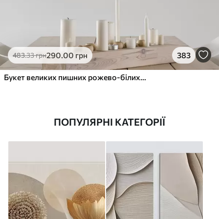
290
.00
грн
383
483
.33
грн
Букет великих пишних рожево-білих квітів півонії із зеленим листям на м’якому розмитому фоні
ПОПУЛЯРНІ КАТЕГОРІЇ