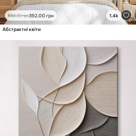
392
.00
грн
1.4k
653
.33
грн
Абстрактні квіти