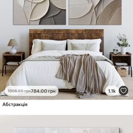
784
.00
грн
1.1k
1306
.66
грн
Абстракція