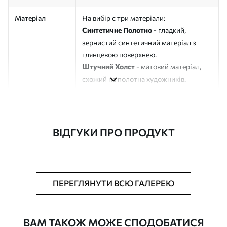
Матеріал
На вибір є три матеріали:
Синтетичне Полотно
- гладкий,
зернистий синтетичний матеріал з
глянцевою поверхнею.
Штучний Холст
- матовий матеріал,
схожий на полотна художників.
Еко-Холст
- високоякісне полотно зі
100% бавовни.
Автор
ART-HOLST
ВІДГУКИ ПРО ПРОДУКТ
Номер артикулу
s33496
Додатково
Можна додати лакове покриття.
ПЕРЕГЛЯНУТИ ВСЮ ГАЛЕРЕЮ
Доступні матеріали
ВАМ ТАКОЖ МОЖЕ СПОДОБАТИСЯ