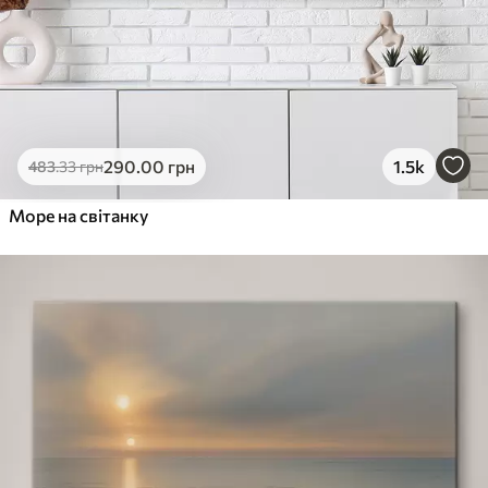
290
.00
грн
1.5k
483
.33
грн
Море на світанку