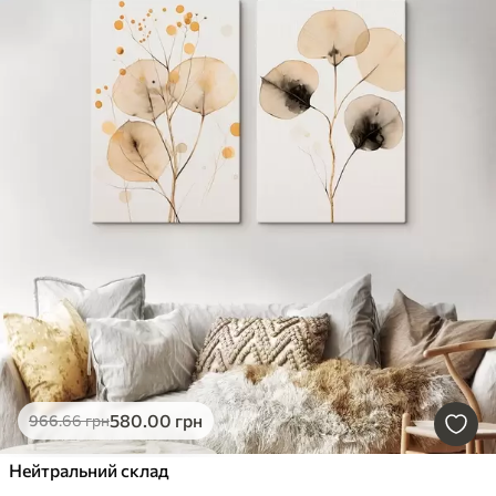
580
.00
грн
966
.66
грн
Нейтральний склад