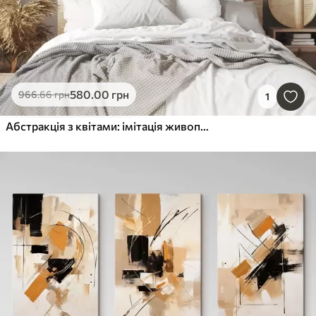
580
.00
грн
966
.66
грн
1
Абстракція з квітами: імітація живопису