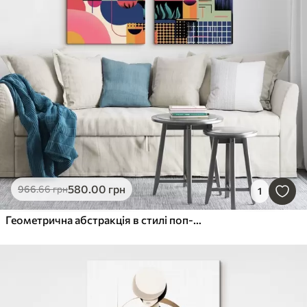
580
.00
грн
966
.66
грн
1
Геометрична абстракція в стилі поп-арт