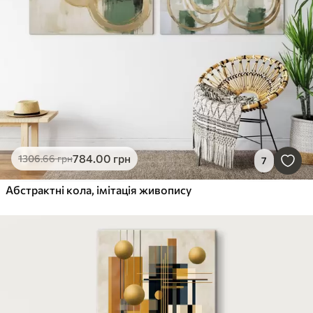
784
.00
грн
1306
.66
грн
7
Абстрактні кола, імітація живопису