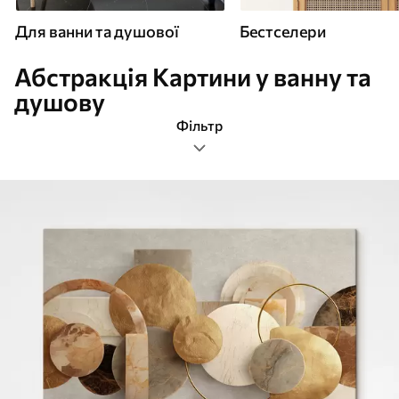
Для ванни та душової
Бестселери
Абстракція Картини у ванну та
душову
Фільтр
абстракція
Формат зображення
Картини Для ванни та душової
Найпопулярніші
Очистити фільтр