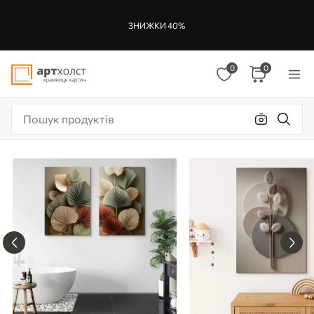
ЗНИЖКИ 40%
0
0