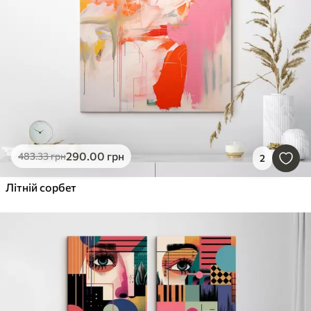
290
.00
грн
483
.33
грн
2
Літній сорбет