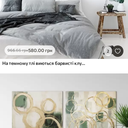
580
.00
грн
966
.66
грн
2
На темному тлі виються барвисті клуби диму