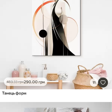
290
.00
грн
483
.33
грн
11
Танець форм