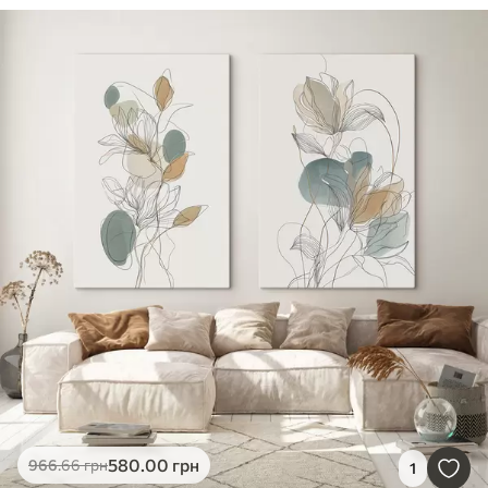
580
.00
грн
966
.66
грн
1