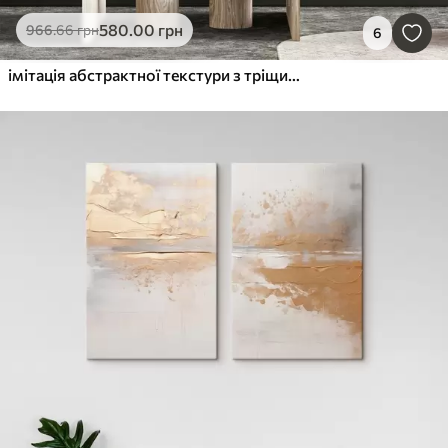
580
.00
грн
966
.66
грн
6
імітація абстрактної текстури з тріщинами