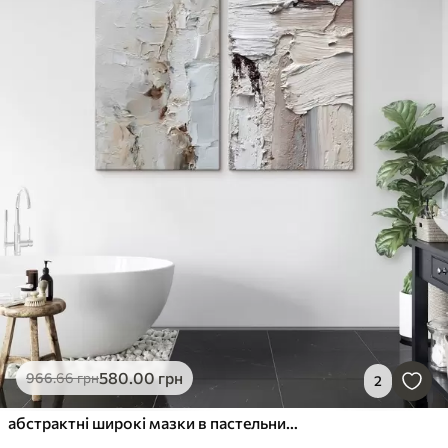
580
.00
грн
966
.66
грн
2
абстрактні широкі мазки в пастельних тонах