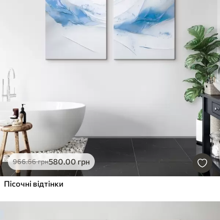
580
.00
грн
966
.66
грн
Пісочні відтінки