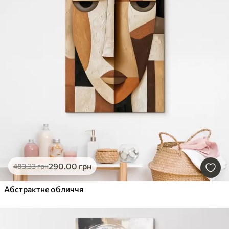
290
.00
грн
483
.33
грн
Абстрактне обличчя