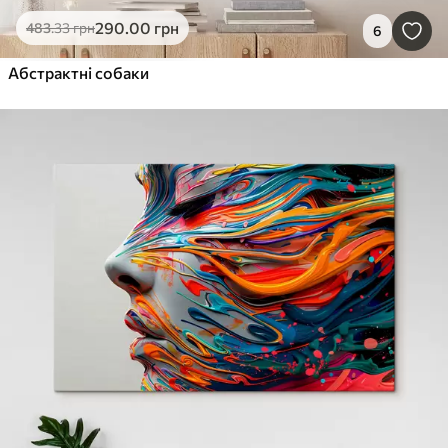
290
.00
грн
483
.33
грн
6
Абстрактні собаки