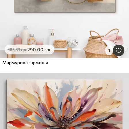
290
.00
грн
483
.33
грн
1
Мармурова гармонія