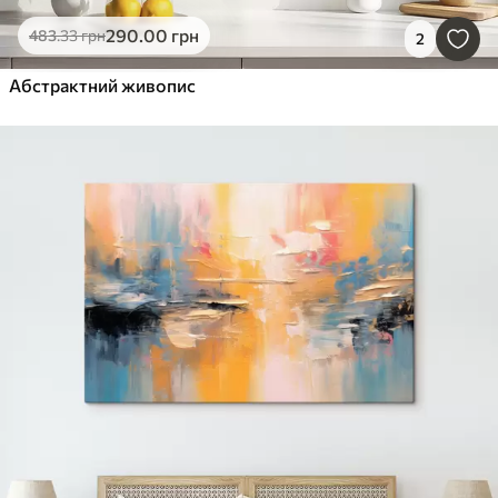
290
.00
грн
483
.33
грн
2
Абстрактний живопис