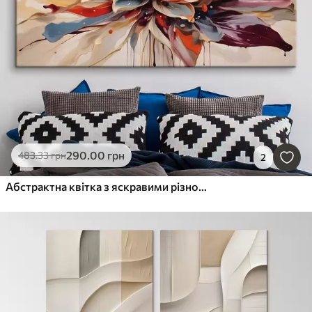
290
.00
грн
483
.33
грн
2
Абстрактна квітка з яскравими різнокольоровими пелюстками