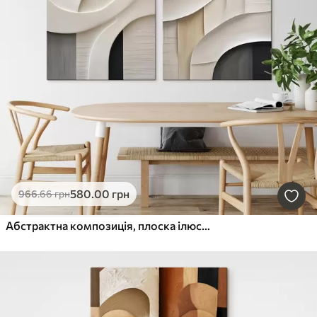
580
.00
грн
966
.66
грн
Абстрактна композиція, плоска ілюстрація