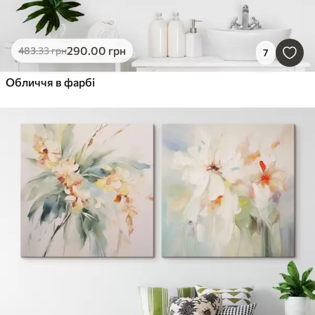
290
.00
грн
483
.33
грн
7
Обличчя в фарбі