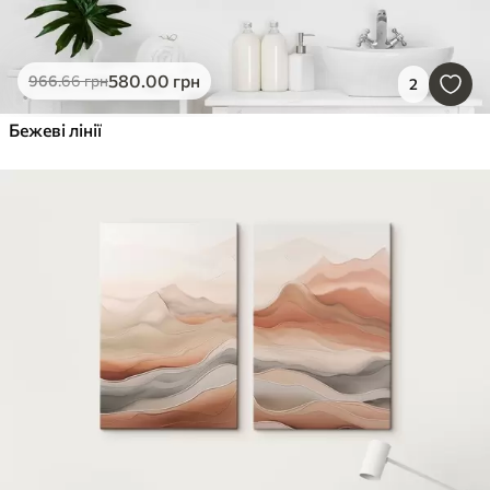
580
.00
грн
966
.66
грн
2
Бежеві лінії