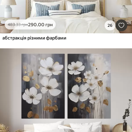
290
.00
грн
483
.33
грн
26
абстракція різними фарбами