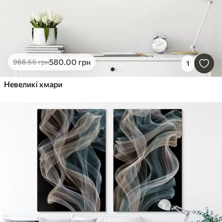
580
.00
грн
966
.66
грн
1
Невеликі хмари