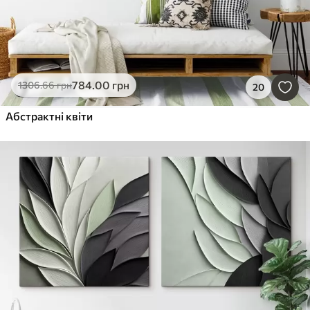
784
.00
грн
1306
.66
грн
20
Абстрактні квіти