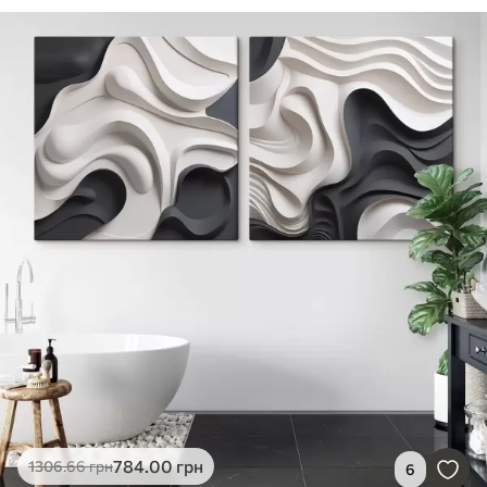
784
.00
грн
1306
.66
грн
6