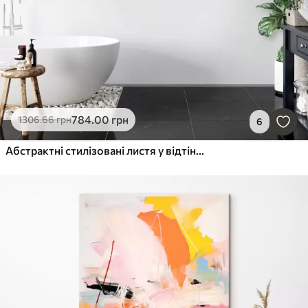
784
.00
грн
1306
.66
грн
6
Абстрактні стилізовані листя у відтінках сірого, білого та приглушеного зеленого