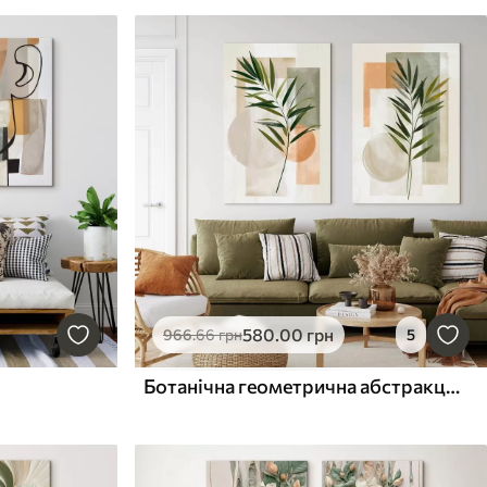
580
.00
грн
966
.66
грн
5
Ботанічна геометрична абстракція