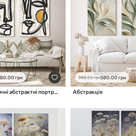
580
.00
грн
580
.00
грн
966
.66
грн
Мінімалістичні абстрактні портрети
Абстракція