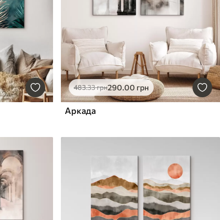
290
.00
грн
483
.33
грн
Аркада