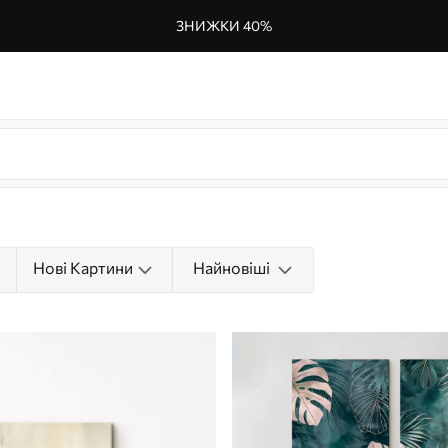
ЗНИЖКИ 40%
Нові Картини
Найновіші