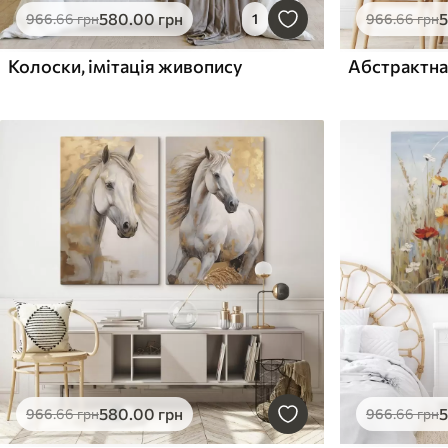
580
.00
грн
966
.66
грн
1
966
.66
грн
Колоски, імітація живопису
580
.00
грн
966
.66
грн
966
.66
грн