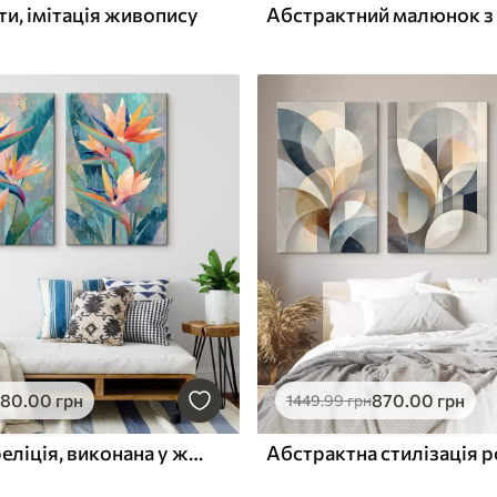
ти, імітація живопису
580
.00
грн
870
.00
грн
1449
.99
грн
Яскрава стреліція, виконана у живописному стилі
Абстрактна стилізація 