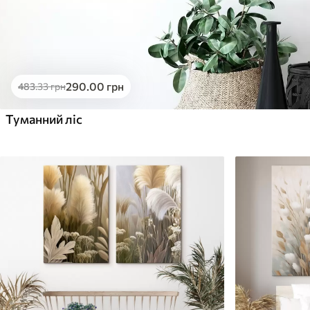
290
.00
грн
483
.33
грн
Туманний ліс