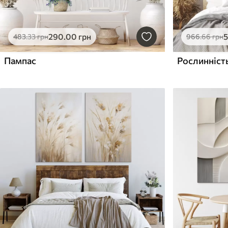
290
.00
грн
483
.33
грн
966
.66
грн
Пампас
Рослинність