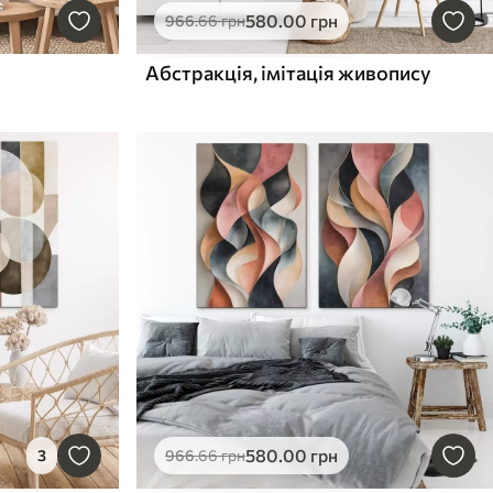
580
.00
грн
966
.66
грн
Абстракція, імітація живопису
580
.00
грн
3
966
.66
грн