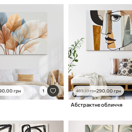
90
.00
грн
290
.00
грн
1
483
.33
грн
Абстрактне обличчя