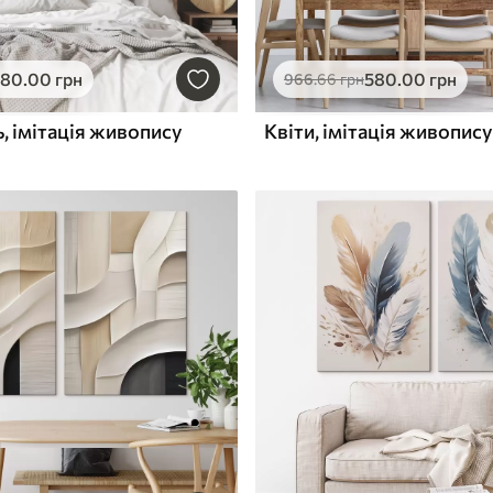
580
.00
грн
580
.00
грн
966
.66
грн
, імітація живопису
Квіти, імітація живопису