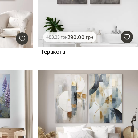
290
.00
грн
483
.33
грн
Теракота