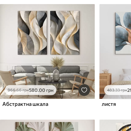
580
.00
грн
2
966
.66
грн
483
.33
грн
Абстрактна шкала
листя