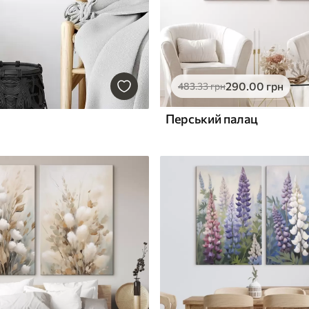
290
.00
грн
483
.33
грн
Перський палац