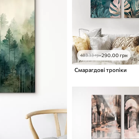
290
.00
грн
483
.33
грн
Смарагдові тропіки