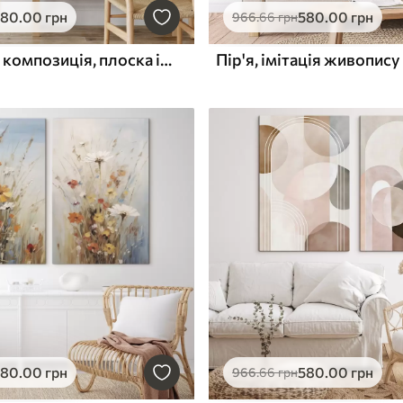
580
.00
грн
580
.00
грн
966
.66
грн
Абстрактна композиція, плоска ілюстрація
Пір'я, імітація живопису
580
.00
грн
580
.00
грн
966
.66
грн