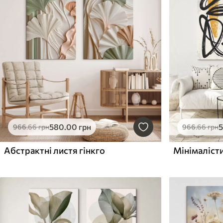
580
.00
грн
966
.66
грн
966
.66
грн
Абстрактні листя гінкго