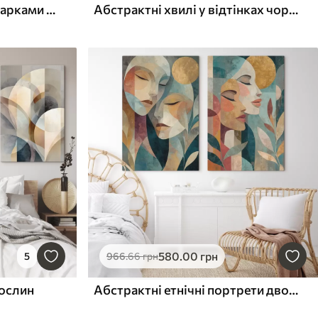
Абстрактний малюнок з арками та колами
Абстрактні хвилі у відтінках чорного та теракоти
580
.00
грн
5
966
.66
грн
рослин
Абстрактні етнічні портрети двох жінок