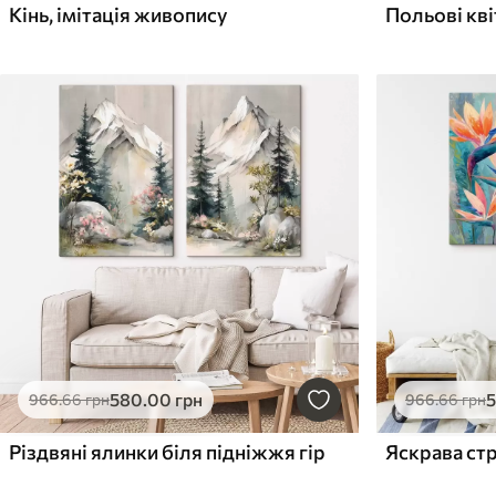
Кінь, імітація живопису
Польові кві
580
.00
грн
966
.66
грн
966
.66
грн
Різдвяні ялинки біля підніжжя гір