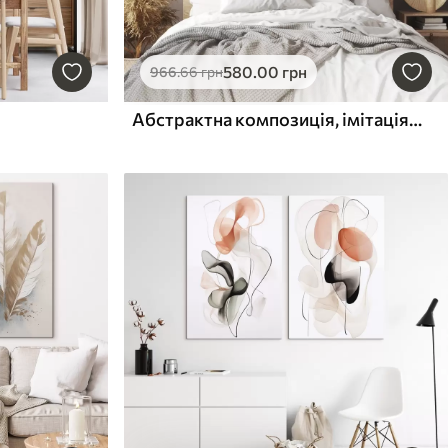
580
.00
грн
966
.66
грн
Абстрактна композиція, імітація живопису