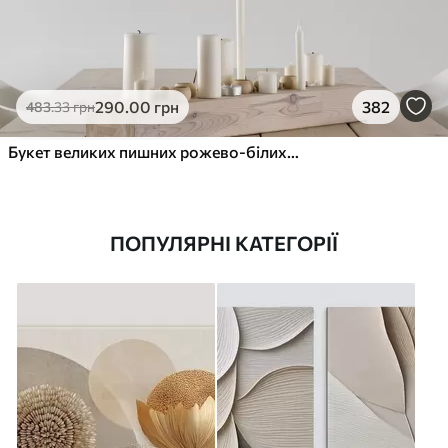
290
.00
грн
382
483
.33
грн
Букет великих пишних рожево-білих квітів півонії із зеленим листям на м’якому розмитому фоні
ПОПУЛЯРНІ КАТЕГОРІЇ