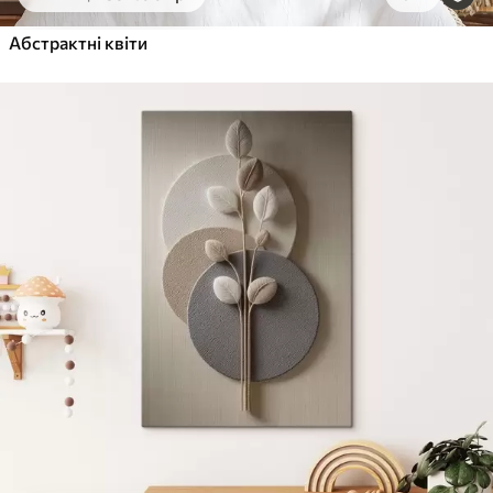
Від
455
.00
грн
✓
Абстрактні квіти
Яскраві, насичені кольори
✓
Стійкість до вицвітання
✓
Безпечне чорнило без запаху
✓
Поверхня з текстурою полотна
✓
Екологічний матеріал