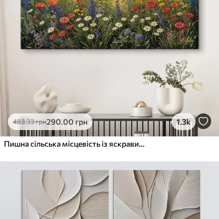
290
.00
грн
1.3k
483
.33
грн
Пишна сільська місцевість із яскравим лугом диких квітів, наповненим різнокольоровими квітами під хмарним небом