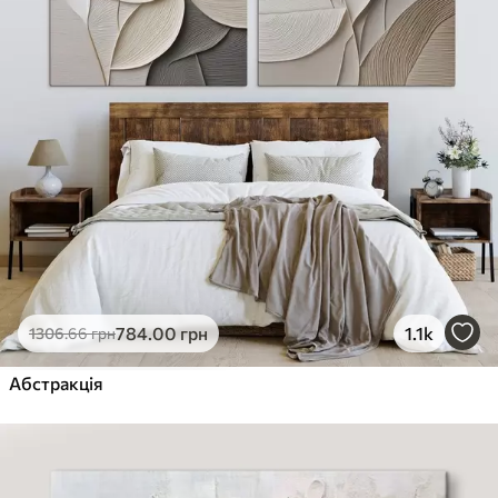
784
.00
грн
1.1k
1306
.66
грн
Абстракція