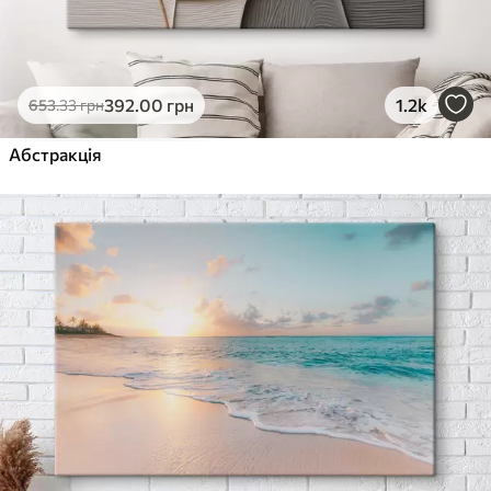
392
.00
грн
1.2k
653
.33
грн
Абстракція