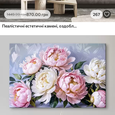
870
.00
грн
267
1449
.99
грн
Пеалістичні естетичні камені, оздоблення будинку, природне освітлення