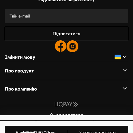
Підписатися
Змінити мову
Про продукт
Про компанію
0800357223
Редагування дозволів на файли cookie
© 2011-2026 Art-holst. Усі права захищені. Власник:
від
483
.33
290
.00
грн
Завантажити фото