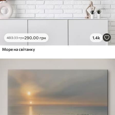
290
.00
грн
1.4k
483
.33
грн
Море на світанку