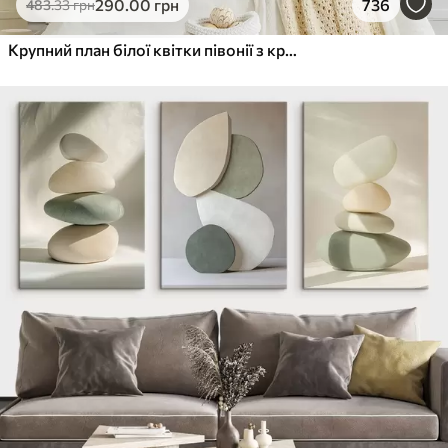
290
.00
грн
736
483
.33
грн
Крупний план білої квітки півонії з крапельками води на пелюстках на розмитому фоні