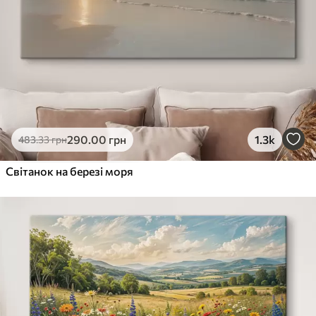
290
.00
грн
1.3k
483
.33
грн
Світанок на березі моря