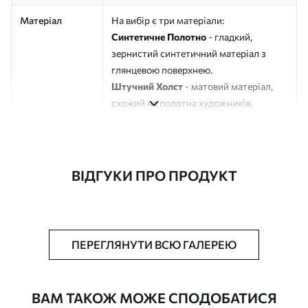
Матеріал
На вибір є три матеріали:
Синтетичне Полотно
- гладкий,
зернистий синтетичний матеріал з
глянцевою поверхнею.
Штучний Холст
- матовий матеріал,
схожий на полотна художників.
Еко-Холст
- високоякісне полотно зі
100% бавовни.
Автор
ART-HOLST
ВІДГУКИ ПРО ПРОДУКТ
Номер артикулу
s33288
Додатково
Можна додати лакове покриття.
ПЕРЕГЛЯНУТИ ВСЮ ГАЛЕРЕЮ
Доступні матеріали
ВАМ ТАКОЖ МОЖЕ СПОДОБАТИСЯ