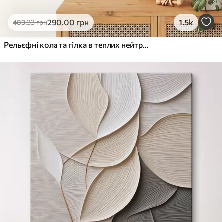
290
.00
грн
1.5k
483
.33
грн
Рельєфні кола та гілка в теплих нейтральних тонах