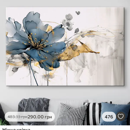
290
.00
грн
476
483
.33
грн
Ніжна квітка