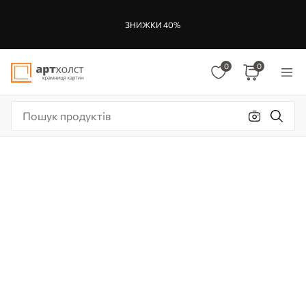
ЗНИЖКИ 40%
0
0