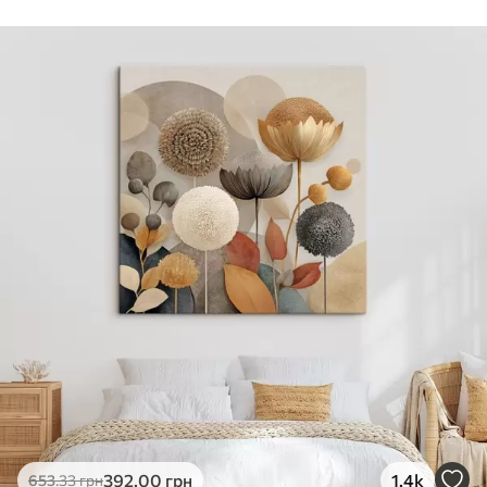
Стандарт
Від
290
.00
грн
✓
Яскраві, насичені кольори
✓
Стійкість до вицвітання
✓
Безпечне чорнило без запаху
✗
Поверхня з текстурою полотна
✗
Екологічний матеріал
Преміум
Від
363
.00
грн
✓
Яскраві, насичені кольори
✓
Стійкість до вицвітання
✓
Безпечне чорнило без запаху
✓
Поверхня з текстурою полотна
✗
Екологічний матеріал
Еко-Преміум
392
.00
грн
1.4k
653
.33
грн