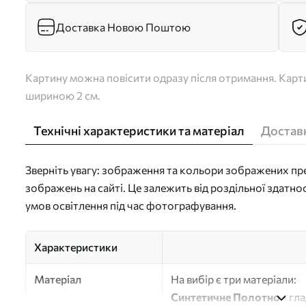
Доставка Новою Поштою
Картину можна повісити одразу після отримання. Карти
шириною 2 см.
Технічні характеристики та матеріал
Доставк
Зверніть увагу: зображення та кольори зображених пре
зображень на сайті. Це залежить від роздільної здатно
умов освітлення під час фотографування.
Характеристики
Матеріал
На вибір є три матеріали:
Синтетичне Полотно
- гл