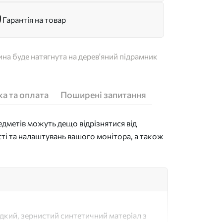
Гарантія на товар
на буде натягнута на дерев'яний підрамник
а та оплата
Поширені запитання
дметів можуть дещо відрізнятися від
сті та налаштувань вашого монітора, а також
адкий, зернистий синтетичний матеріал з