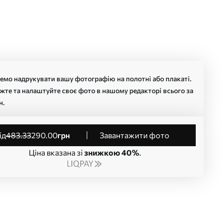
мо надрукувати вашу фотографію на полотні або плакаті.
жте та налаштуйте своє фото в нашому редакторі всього за
н.
від
483
.33
290
.00
грн
Завантажити фото
Ціна вказана зі
знижкою 40%
.