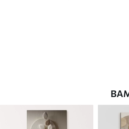
глянцевою поверхнею.
Штучний Холст
- матовий
Еко-Холст
- високоякісне
Автор
ART-HOLST
Номер артикулу
s33106
Додатково
Можна додати лакове пок
Доступні матеріали
ВА
Стандарт
Преміум
Від
290
.00
грн
Від
363
.00
грн
✓
✓
Яскраві, насичені кольори
Яскраві, насичені ко
✓
✓
Стійкість до вицвітання
Стійкість до вицвіта
✓
✓
Безпечне чорнило без запаху
Безпечне чорнило бе