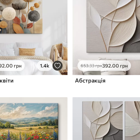
ю
Поверхня з текстурою
✓
полотна
✓
л
Екологічний матеріал
92
.00
грн
1.4k
392
.00
грн
653
.33
грн
квіти
Абстракція