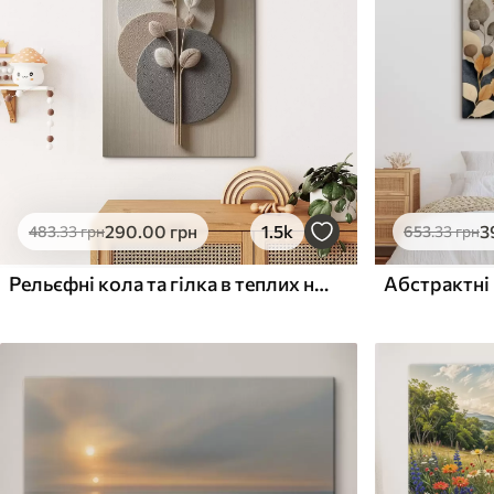
Поверхня з текстурою
Поверхня з текстуро
✗
✓
полотна
полотна
✗
✗
Екологічний матеріал
Екологічний матеріа
290
.00
грн
1.5k
3
483
.33
грн
653
.33
грн
Рельєфні кола та гілка в теплих нейтральних тонах
Абстрактні 