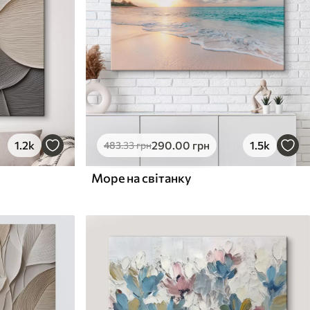
1.2k
290
.00
грн
1.5k
483
.33
грн
Море на світанку