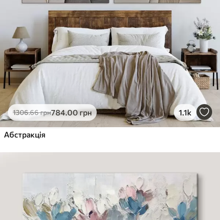
784
.00
грн
1.1k
1306
.66
грн
Абстракція