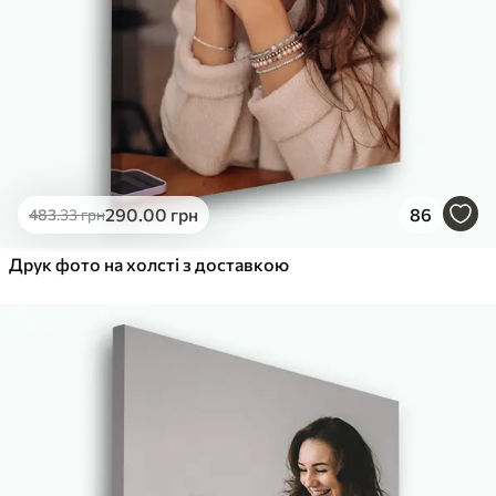
290
.00
грн
86
483
.33
грн
Друк фото на холсті з доставкою