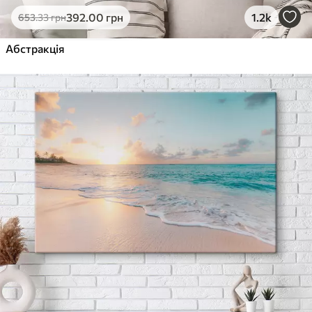
392
.00
грн
1.2k
653
.33
грн
Абстракція