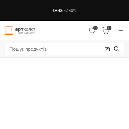
ЗНИЖКИ 40%
0
0