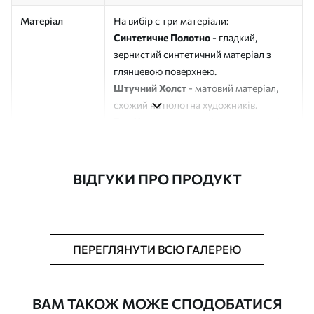
Матеріал
На вибір є три матеріали:
Синтетичне Полотно
- гладкий,
зернистий синтетичний матеріал з
глянцевою поверхнею.
Штучний Холст
- матовий матеріал,
схожий на полотна художників.
Еко-Холст
- високоякісне полотно зі
100% бавовни.
Автор
ART-HOLST
ВІДГУКИ ПРО ПРОДУКТ
Номер артикулу
s33268
Додатково
Можна додати лакове покриття.
ПЕРЕГЛЯНУТИ ВСЮ ГАЛЕРЕЮ
Доступні матеріали
ВАМ ТАКОЖ МОЖЕ СПОДОБАТИСЯ