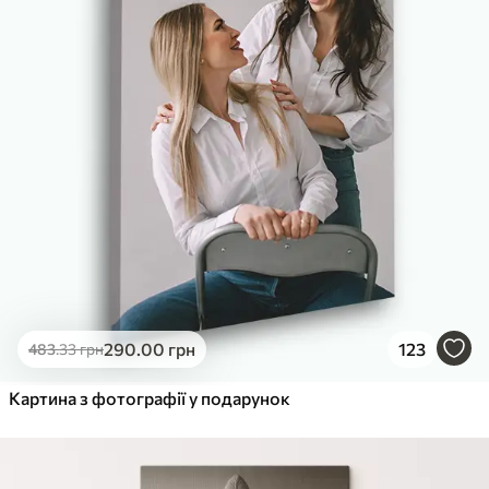
290
.00
грн
123
483
.33
грн
Картина з фотографії у подарунок