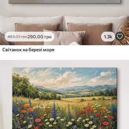
290
.00
грн
1.3k
483
.33
грн
Світанок на березі моря