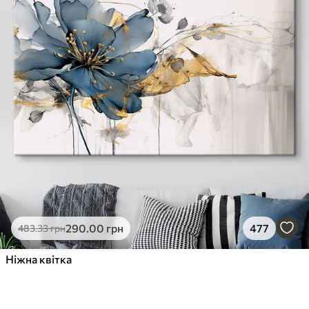
290
.00
грн
477
483
.33
грн
Ніжна квітка