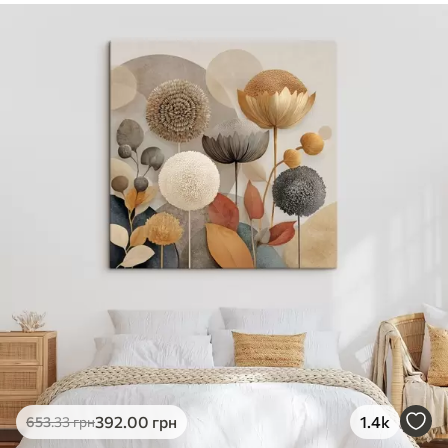
392
.00
грн
1.4k
653
.33
грн