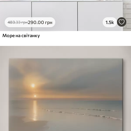
290
.00
грн
1.5k
483
.33
грн
Море на світанку