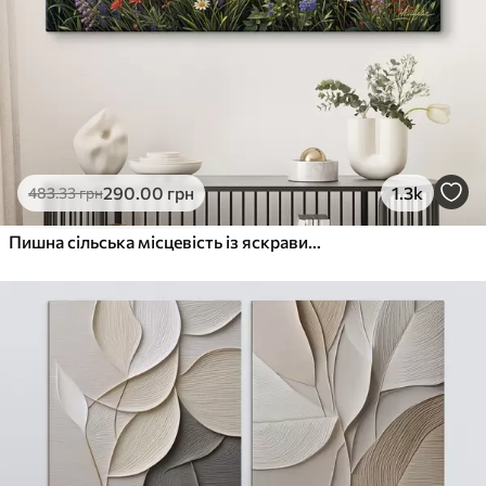
290
.00
грн
1.3k
483
.33
грн
Пишна сільська місцевість із яскравим лугом диких квітів, наповненим різнокольоровими квітами під хмарним небом