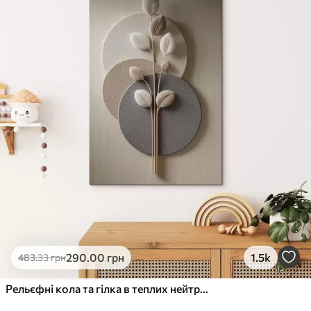
290
.00
грн
1.5k
483
.33
грн
Рельєфні кола та гілка в теплих нейтральних тонах