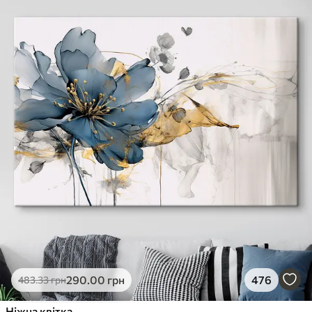
290
.00
грн
476
483
.33
грн
Ніжна квітка