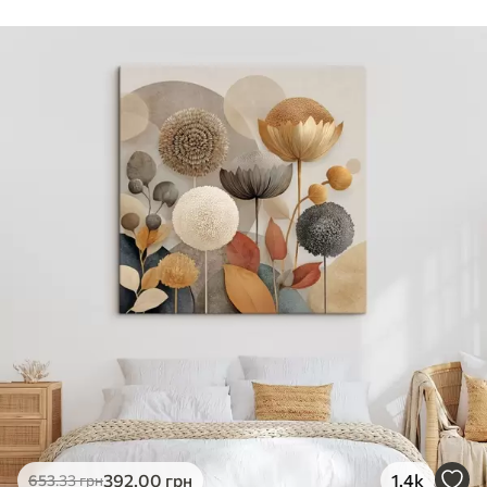
Стандарт
Від
290
.00
грн
✓
Яскраві, насичені кольори
✓
Стійкість до вицвітання
✓
Безпечне чорнило без запаху
✗
Поверхня з текстурою полотна
✗
Екологічний матеріал
Преміум
Від
363
.00
грн
✓
Яскраві, насичені кольори
✓
Стійкість до вицвітання
✓
Безпечне чорнило без запаху
✓
Поверхня з текстурою полотна
✗
Екологічний матеріал
Еко-Преміум
392
.00
грн
1.4k
653
.33
грн