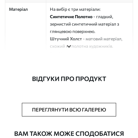
Матеріал
На вибір є три матеріали:
Синтетичне Полотно
- гладкий,
зернистий синтетичний матеріал з
глянцевою поверхнею.
Штучний Холст
- матовий матеріал,
схожий на полотна художників.
Еко-Холст
- високоякісне полотно зі
100% бавовни.
Автор
ART-HOLST
ВІДГУКИ ПРО ПРОДУКТ
Номер артикулу
s33270
Додатково
Можна додати лакове покриття.
ПЕРЕГЛЯНУТИ ВСЮ ГАЛЕРЕЮ
Доступні матеріали
ВАМ ТАКОЖ МОЖЕ СПОДОБАТИСЯ