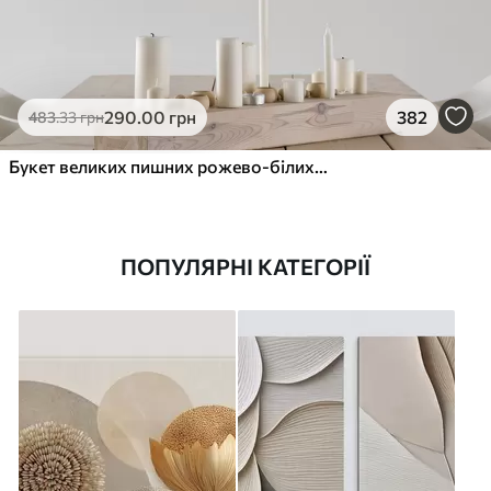
290
.00
грн
382
483
.33
грн
Букет великих пишних рожево-білих квітів півонії із зеленим листям на м’якому розмитому фоні
ПОПУЛЯРНІ КАТЕГОРІЇ