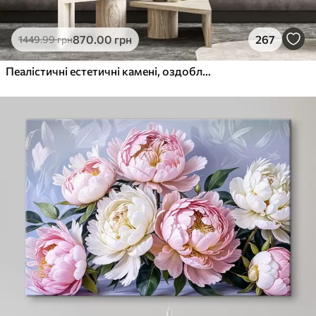
870
.00
грн
267
1449
.99
грн
Пеалістичні естетичні камені, оздоблення будинку, природне освітлення