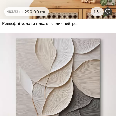
290
.00
грн
1.5k
483
.33
грн
Рельєфні кола та гілка в теплих нейтральних тонах