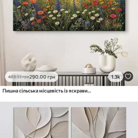
290
.00
грн
1.3k
483
.33
грн
Пишна сільська місцевість із яскравим лугом диких квітів, наповненим різнокольоровими квітами під хмарним небом