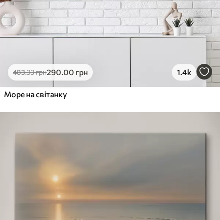
290
.00
грн
1.4k
483
.33
грн
Море на світанку