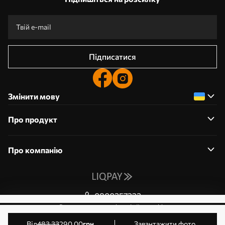
Підписатися
Змінити мову
Про продукт
Про компанію
0800357223
Редагування дозволів на файли cookie
© 2011-2026 Art-holst. Усі права захищені. Власник:
від
483
.33
290
.00
грн
Завантажити фото