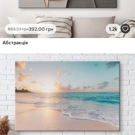
392
.00
грн
1.2k
653
.33
грн
Абстракція