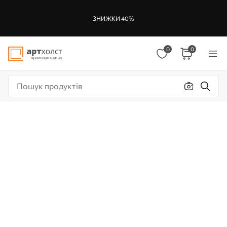
ЗНИЖКИ 40%
0
0