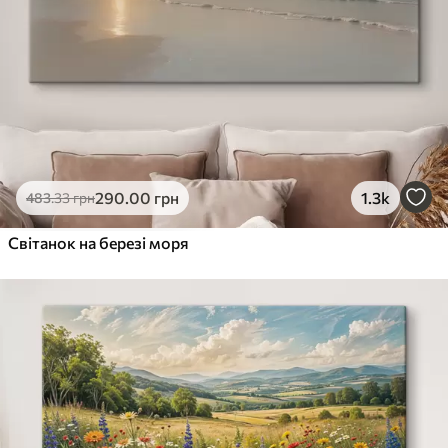
290
.00
грн
1.3k
483
.33
грн
Світанок на березі моря