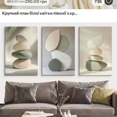
290
.00
грн
736
483
.33
грн
Крупний план білої квітки півонії з крапельками води на пелюстках на розмитому фоні