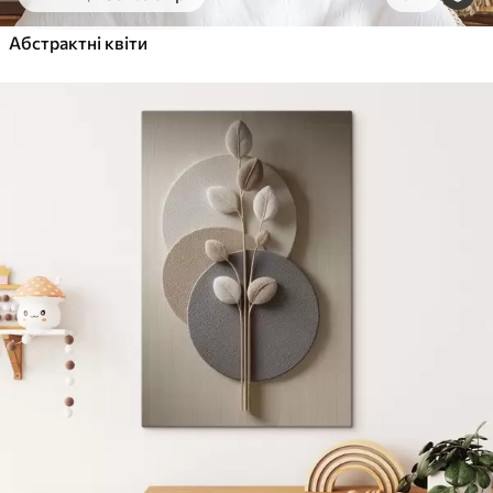
Від
455
.00
грн
✓
Абстрактні квіти
Яскраві, насичені кольори
✓
Стійкість до вицвітання
✓
Безпечне чорнило без запаху
✓
Поверхня з текстурою полотна
✓
Екологічний матеріал