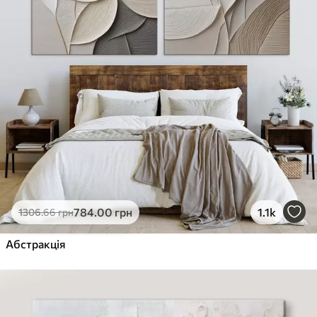
784
.00
грн
1.1k
1306
.66
грн
Абстракція