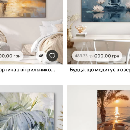
90
.00
грн
290
.00
грн
46
483
.33
грн
Пейзажна картина з вітрильником на тлі спокійного моря, помаранчево-жовтого неба, далеких гір