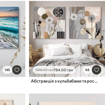
784
.00
грн
145
1306
.66
грн
68
Абстракція з кульбабами та рослинами