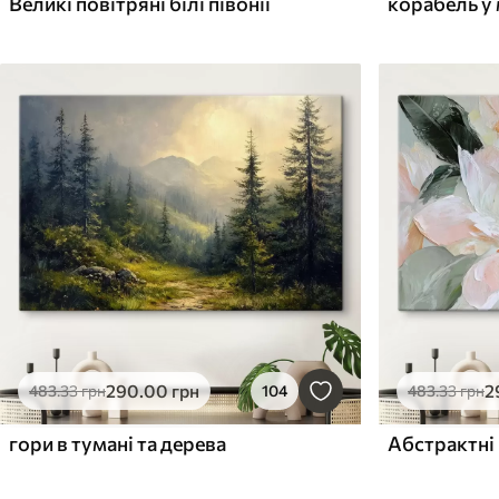
Великі повітряні білі півонії
корабель у 
290
.00
грн
2
483
.33
грн
104
483
.33
грн
гори в тумані та дерева