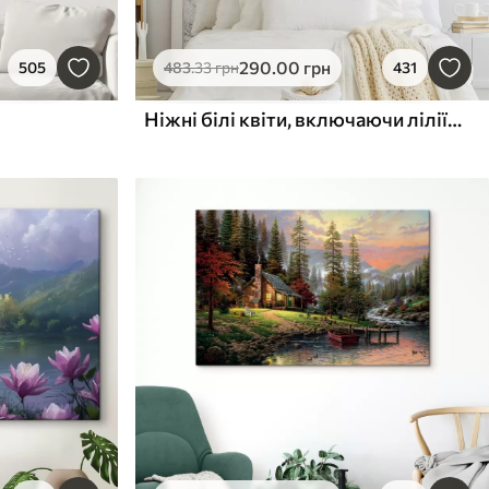
290
.00
грн
505
483
.33
грн
431
Ніжні білі квіти, включаючи лілії, троянди та інші квіти з м'якими, оксамитовими пелюстками