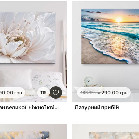
90
.00
грн
290
.00
грн
115
483
.33
грн
Крупний план великої, ніжної квітки пастельного кольору з м'якими пелюстками, що розпускаються
Лазурний прибій