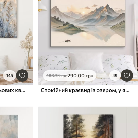
290
.00
грн
145
483
.33
грн
49
Поле різноманітних польових квітів та рослин у відтінках синього, білого та бежевого на м'якому, туманному тлі
Спокійний краєвид із озером, у якому відображаються гори, на задньому плані з маленьким човном на спокійній воді