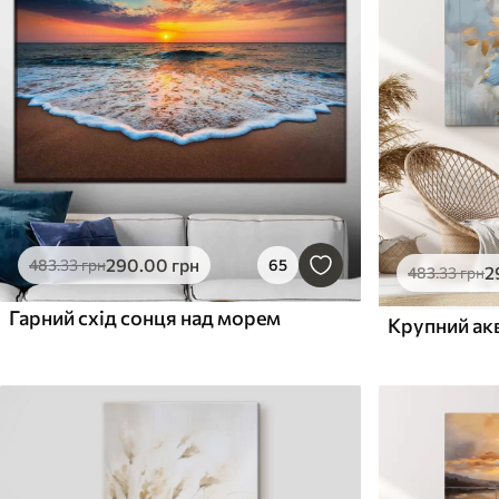
290
.00
грн
483
.33
грн
65
2
483
.33
грн
Гарний схід сонця над морем