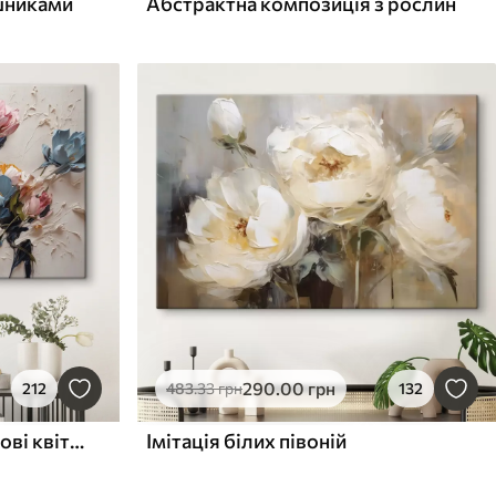
яшниками
Абстрактна композиція з рослин
290
.00
грн
212
483
.33
грн
132
Абстрактні різнокольорові квіти олією
Імітація білих півоній