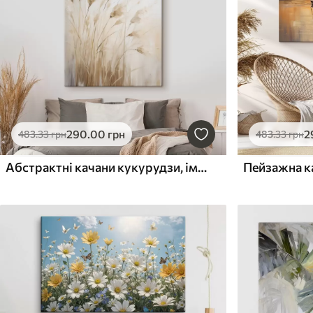
290
.00
грн
2
483
.33
грн
483
.33
грн
Абстрактні качани кукурудзи, імітація живопису