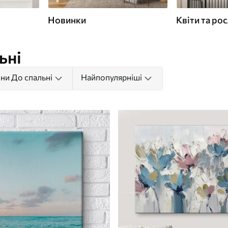
Новинки
Квіти та ро
ьні
ни До спальні
Найпопулярніші