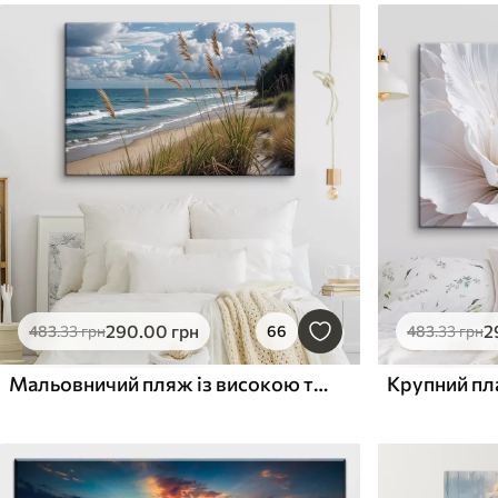
290
.00
грн
2
483
.33
грн
66
483
.33
грн
Мальовничий пляж із високою травою, що гойдається на вітрі, з видом на океан із розбіжними хвилями та хмарним небом