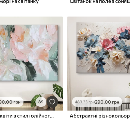
морі на світанку
Світанок на поле з сон
90
.00
грн
290
.00
грн
89
483
.33
грн
Абстрактні квіти в стилі олійного живопису