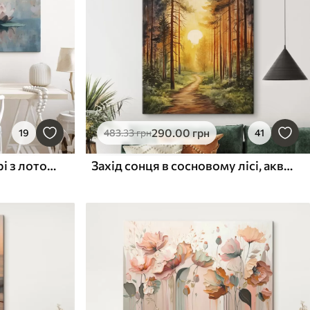
290
.00
грн
19
483
.33
грн
41
Будда, що медитує в озері з лотосами, східний стиль, акрил
Захід сонця в сосновому лісі, акварель, краса природи