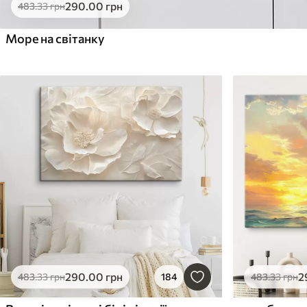
290
.00
грн
483
.33
грн
Море на світанку
290
.00
грн
2
483
.33
грн
184
483
.33
грн