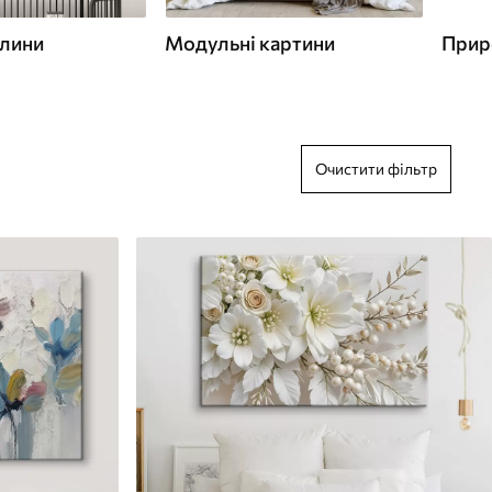
слини
Модульні картини
Прир
Очистити фільтр