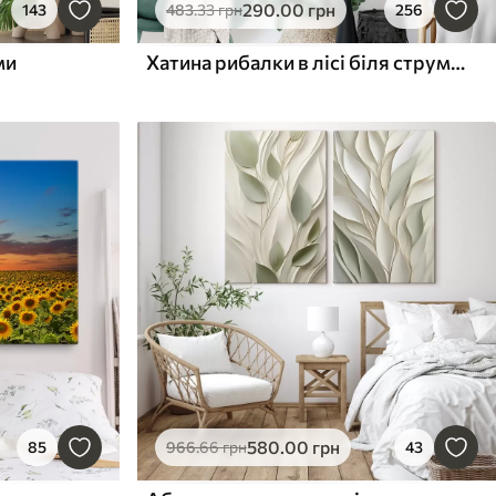
290
.00
грн
143
483
.33
грн
256
ми
Хатина рибалки в лісі біля струмка
580
.00
грн
85
966
.66
грн
43