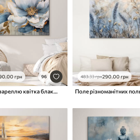
90
.00
грн
290
.00
грн
96
483
.33
грн
Крупний аквареллю квітка блакитного кольору