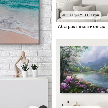
290
.00
грн
483
.33
грн
Абстрактні квіти олією