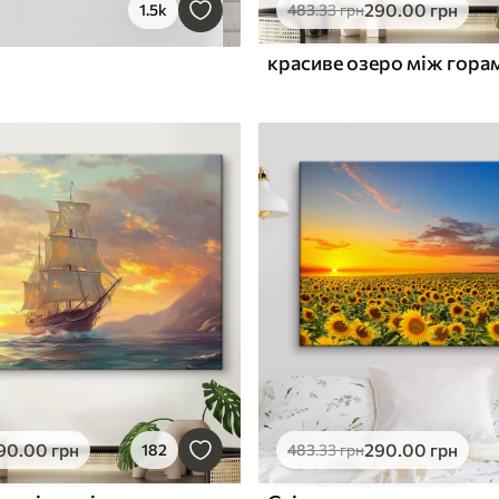
290
.00
грн
1.5k
483
.33
грн
красиве озеро між гора
90
.00
грн
290
.00
грн
182
483
.33
грн