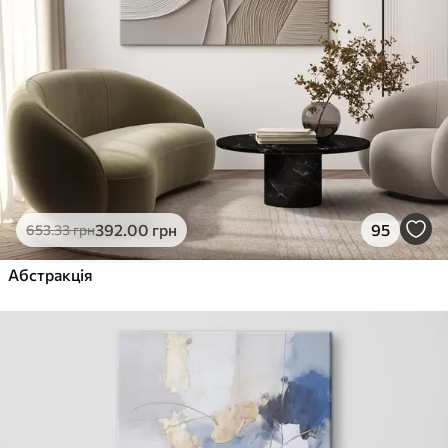
392
.00
грн
95
653
.33
грн
Абстракція