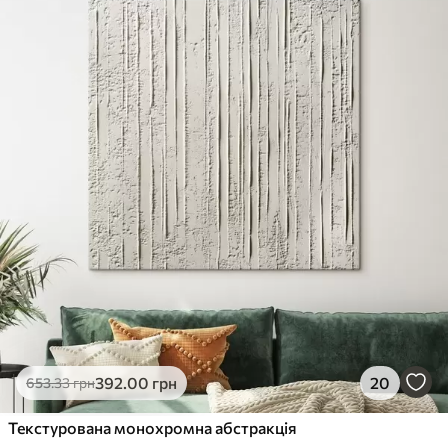
392
.00
грн
20
653
.33
грн
Текстурована монохромна абстракція