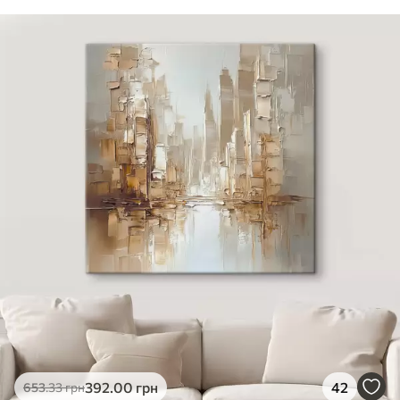
392
.00
грн
42
653
.33
грн