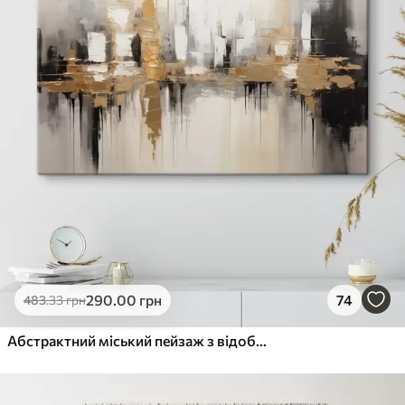
290
.00
грн
74
483
.33
грн
Абстрактний міський пейзаж з відображеннями будівель у воді, створений у нейтральних тонах з акцентами теплих відтінків