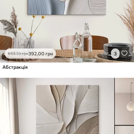
392
.00
грн
3
653
.33
грн
Абстракція