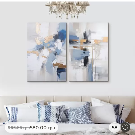
✓
Безпечне чорнило без запаху
✓
Поверхня з текстурою полотна
✓
Екологічний матеріал
580
.00
грн
58
966
.66
грн