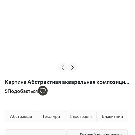
Картина Абстрактная акварельная композиция
Арт. s36151
5
Подобається
Абстракція
Текстури
Ілюстрація
Блакитний
Готовий до відправки