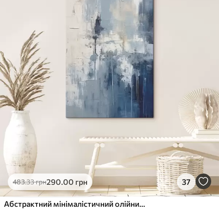
✓
Стійкість до вицвітання
✓
Безпечне чорнило без запаху
✗
Поверхня з текстурою полотна
✗
Екологічний матеріал
Преміум
Від
363
.00
грн
✓
Яскраві, насичені кольори
✓
Стійкість до вицвітання
✓
Безпечне чорнило без запаху
✓
Поверхня з текстурою полотна
✗
Екологічний матеріал
Еко-Преміум
290
.00
грн
37
483
.33
грн
Від
455
.00
грн
✓
Яскраві, насичені кольори
Абстрактний мінімалістичний олійний живопис, потертий, геометричний, пляма, синьо-білий колір
✓
Стійкість до вицвітання