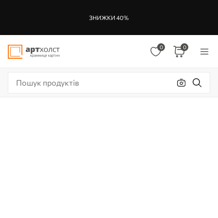
ЗНИЖКИ 40%
0
0