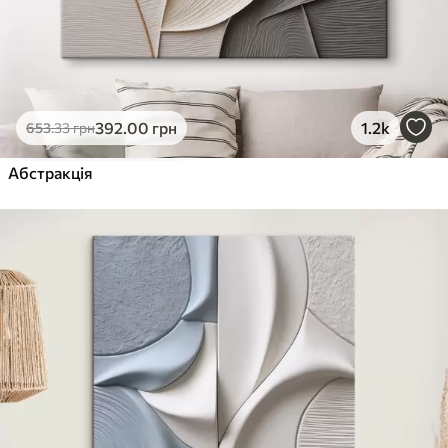
392
.00
грн
1.2k
653
.33
грн
Абстракція