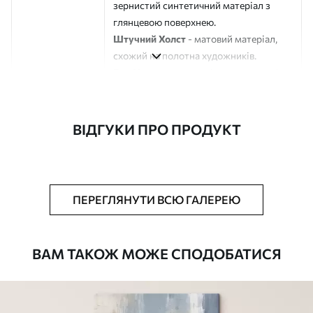
зернистий синтетичний матеріал з
глянцевою поверхнею.
Штучний Холст
- матовий матеріал,
схожий на полотна художників.
Еко-Холст
- високоякісне полотно зі
100% бавовни.
Автор
ART-HOLST
ВІДГУКИ ПРО ПРОДУКТ
Номер артикулу
s36151
Додатково
Можна додати лакове покриття.
ПЕРЕГЛЯНУТИ ВСЮ ГАЛЕРЕЮ
Доступні матеріали
ВАМ ТАКОЖ МОЖЕ СПОДОБАТИСЯ
Стандарт
Від
290
.00
грн
✓
Яскраві, насичені кольори