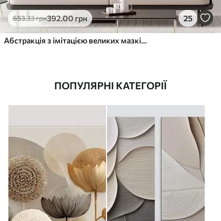
392
.00
грн
25
653
.33
грн
Абстракція з імітацією великих мазків пензля
ПОПУЛЯРНІ КАТЕГОРІЇ