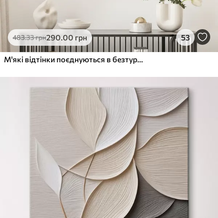
290
.00
грн
53
483
.33
грн
М'які відтінки поєднуються в безтурботній гармонії