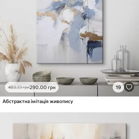
290
.00
грн
19
483
.33
грн
Абстрактна імітація живопису