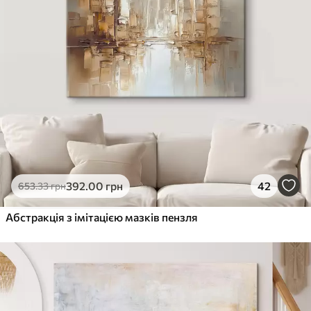
392
.00
грн
42
653
.33
грн
Абстракція з імітацією мазків пензля