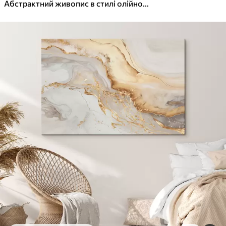
✓
Яскраві, насичені кольори
Абстрактний живопис в стилі олійного живопису
✓
Стійкість до вицвітання
✓
Безпечне чорнило без запаху
✓
Поверхня з текстурою полотна
✓
Екологічний матеріал