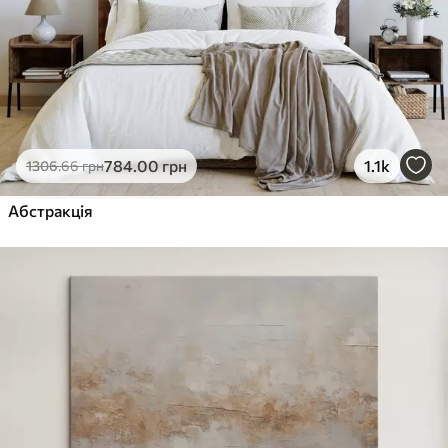
784
.00
грн
1.1k
1306
.66
грн
Абстракція