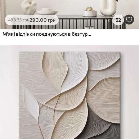
290
.00
грн
52
483
.33
грн
М'які відтінки поєднуються в безтурботній гармонії