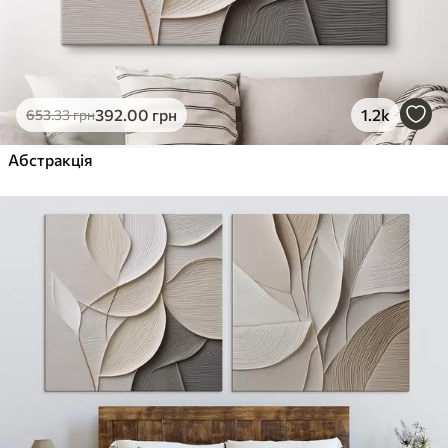
392
.00
грн
1.2k
653
.33
грн
Абстракція