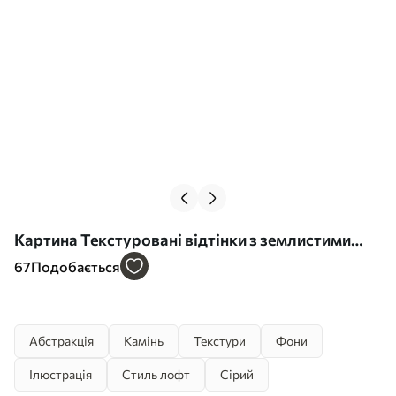
Картина Текстуровані відтінки з землистими
тонами Арт. s35845
67
Подобається
Абстракція
Камінь
Текстури
Фони
Ілюстрація
Стиль лофт
Сірий