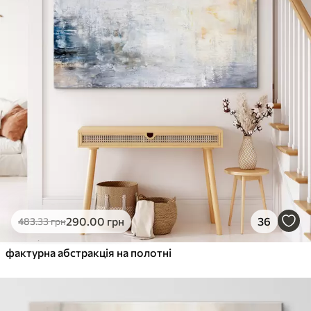
290
.00
грн
36
483
.33
грн
фактурна абстракція на полотні