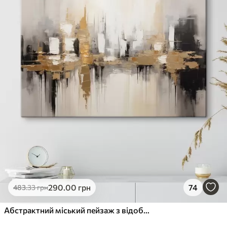
290
.00
грн
74
483
.33
грн
Абстрактний міський пейзаж з відображеннями будівель у воді, створений у нейтральних тонах з акцентами теплих відтінків