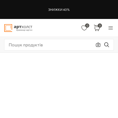
ЗНИЖКИ 40%
0
0