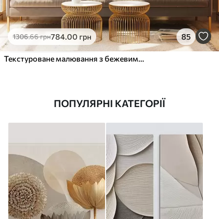
784
.00
грн
85
1306
.66
грн
Текстуроване малювання з бежевими та білими формами
ПОПУЛЯРНІ КАТЕГОРІЇ