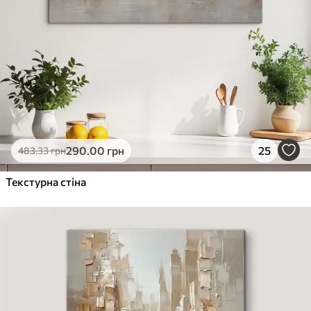
290
.00
грн
25
483
.33
грн
Текстурна стіна