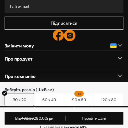
Підписатися
Змінити мову
Про продукт
Про компанію
Виберіть розмір (ШхВ см)
HIT
30 x 20
60 x 40
90 x 60
120 x 80
0800357223
Редагування дозволів на файли cookie
© 2011-2026 Art-holst. Усі права захищені. Власник:
від
483
.33
290
.00
грн
Перейти далі
ТОВ “КЛЄВЄР”. Код ЄДРПОУ: 31780602.
Ціна вказана зі
знижкою 40%
.