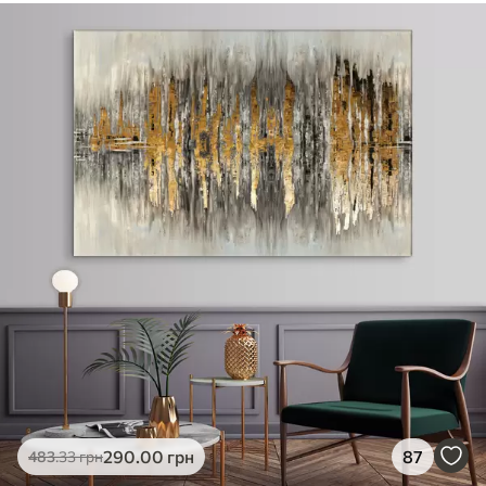
290
.00
грн
87
483
.33
грн