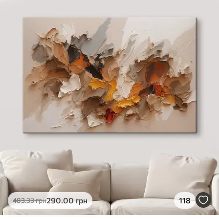
✓
Яскраві, насичені кольори
✓
Стійкість до вицвітання
✓
Безпечне чорнило без запаху
✗
Поверхня з текстурою полотна
✗
Екологічний матеріал
Преміум
Від
363
.00
грн
✓
Яскраві, насичені кольори
✓
Стійкість до вицвітання
✓
Безпечне чорнило без запаху
✓
Поверхня з текстурою полотна
✗
Екологічний матеріал
Еко-Преміум
290
.00
грн
118
483
.33
грн
Від
455
.00
грн