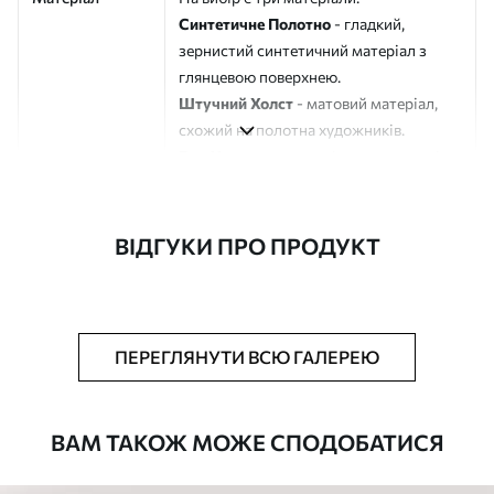
Синтетичне Полотно
- гладкий,
зернистий синтетичний матеріал з
глянцевою поверхнею.
Штучний Холст
- матовий матеріал,
схожий на полотна художників.
Еко-Холст
- високоякісне полотно зі
100% бавовни.
Автор
ART-HOLST
ВІДГУКИ ПРО ПРОДУКТ
Номер артикулу
s35845
Додатково
Можна додати лакове покриття.
ПЕРЕГЛЯНУТИ ВСЮ ГАЛЕРЕЮ
Доступні матеріали
ВАМ ТАКОЖ МОЖЕ СПОДОБАТИСЯ
Стандарт
Від
290
.00
грн