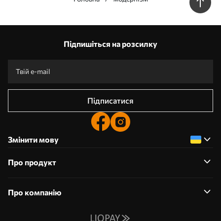
Наші переваги
Відповіді:
1
Підпишіться на розсилку
Виготовлення за індивідуальними розмірами
Візьми участь у святкових акціях 2025 та отримай знижку
Безкоштовна професійна обробка фотографій
Промокоди зі знижками до замовлення!
Підписатися
Змінити мову
Про продукт
Про компанію