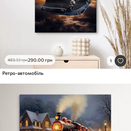
290
.00
грн
483
.33
грн
1
Ретро-автомобіль