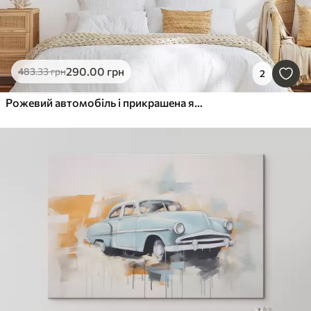
290
.00
грн
483
.33
грн
2
Рожевий автомобіль і прикрашена ялинка біля будинку