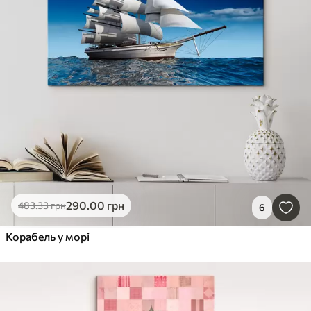
290
.00
грн
483
.33
грн
6
Корабель у морі