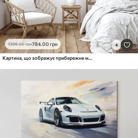
784
.00
грн
1306
.66
грн
4
Картина, що зображує прибережне містечко