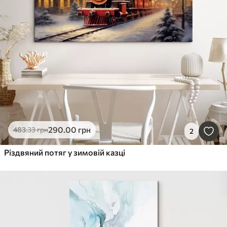
290
.00
грн
483
.33
грн
2
Різдвяний потяг у зимовій казці