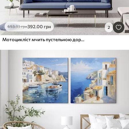
392
.00
грн
653
.33
грн
2
Мотоцикліст мчить пустельною дорогою