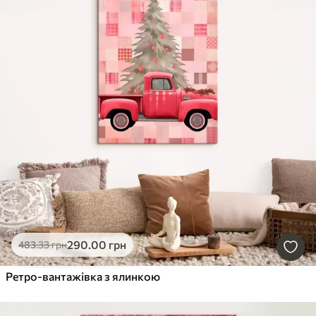
290
.00
грн
483
.33
грн
Ретро-вантажівка з ялинкою