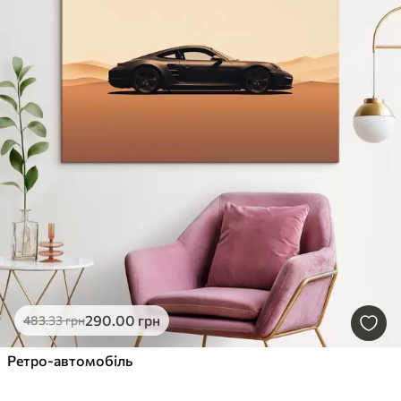
290
.00
грн
483
.33
грн
Ретро-автомобіль