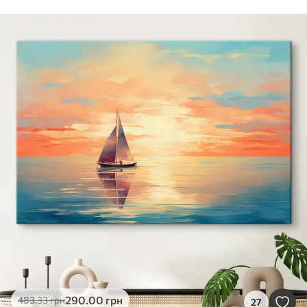
290
.00
грн
483
.33
грн
27