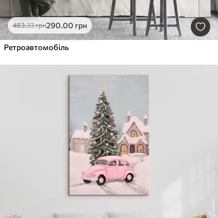
290
.00
грн
483
.33
грн
Ретроавтомобіль