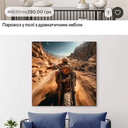
290
.00
грн
483
.33
грн
1
Паровоз у полі з драматичним небом