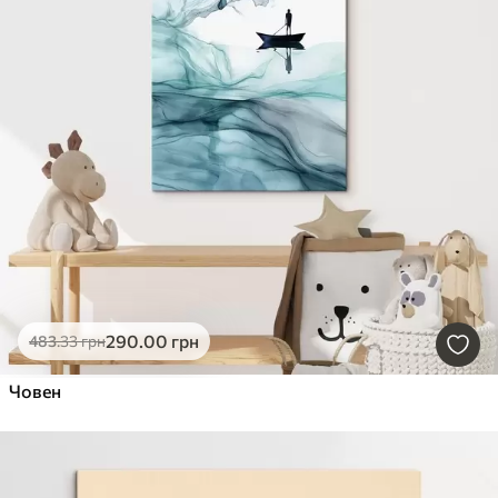
290
.00
грн
483
.33
грн
Човен