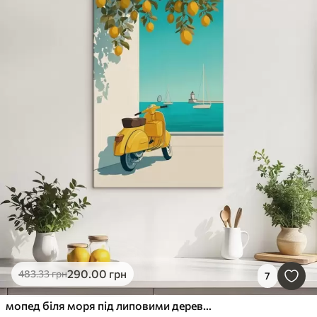
290
.00
грн
483
.33
грн
7
мопед біля моря під липовими деревами