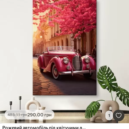
290
.00
грн
483
.33
грн
1
Рожевий автомобіль під квітучими деревами