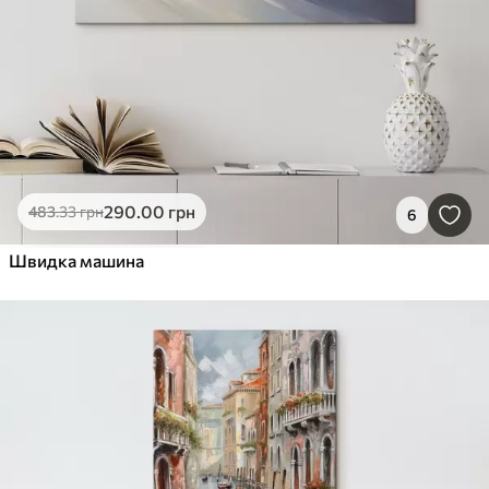
290
.00
грн
483
.33
грн
6
Швидка машина