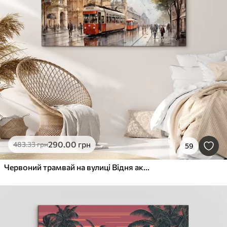
290
.00
грн
483
.33
грн
59
Червоний трамвай на вулиці Відня акварель