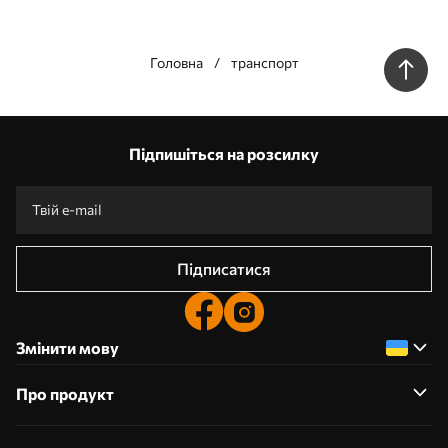
Головна
транспорт
Наші переваги
Відповіді:
1
Підпишіться на розсилку
Виготовлення за індивідуальними розмірами
Візьми участь у святкових акціях 2025 та отримай знижку
Безкоштовна професійна обробка фотографій
Промокоди зі знижками до замовлення!
Підписатися
Змінити мову
Про продукт