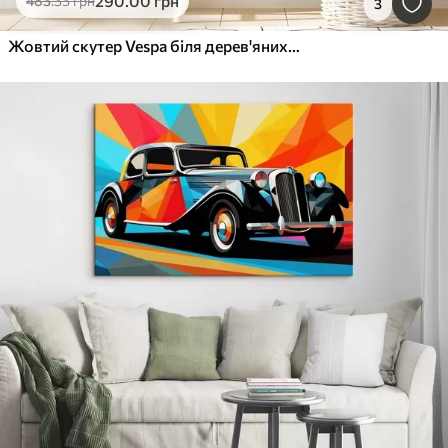
290
.00
грн
483
.33
грн
3
Жовтий скутер Vespa біля дерев'яних дверей з квітами