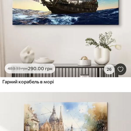
290
.00
грн
483
.33
грн
26
Гарний корабель в морі