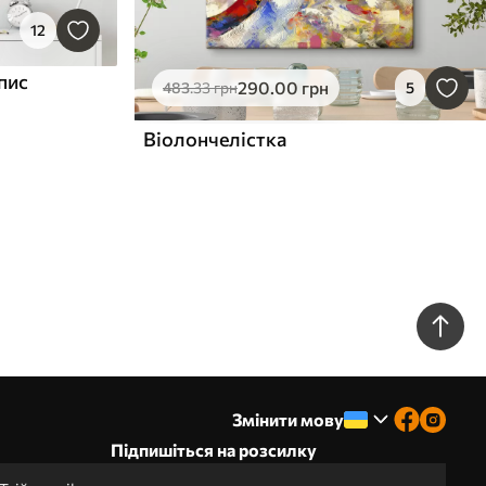
12
пис
290
.00
грн
483
.33
грн
5
Віолончелістка
Змінити мову
Підпишіться на розсилку