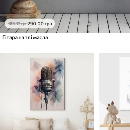
290
.00
грн
483
.33
грн
Гітара на тлі масла