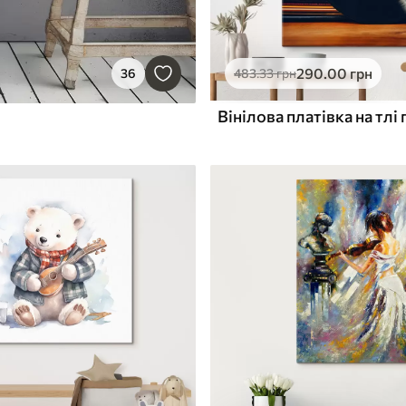
290
.00
грн
36
483
.33
грн
Вінілова платівка на тлі