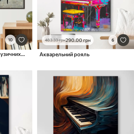
290
.00
грн
10
483
.33
грн
6
Стріт-арт із силуетами музичних інструментів
Акварельний рояль