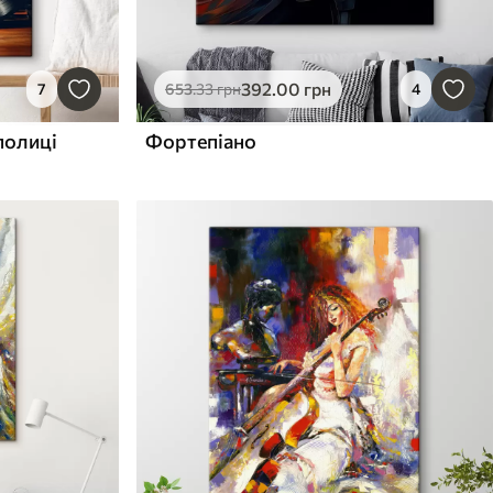
392
.00
грн
7
653
.33
грн
4
 полиці
Фортепіано