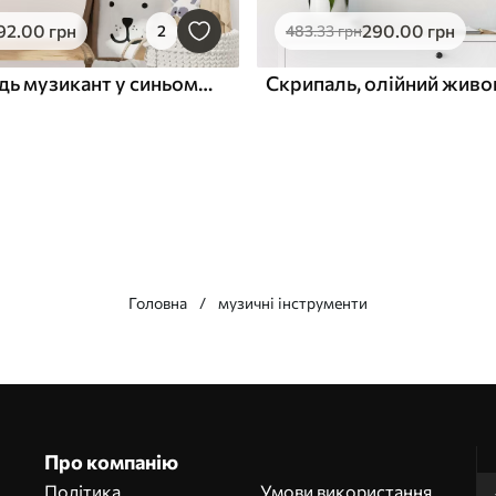
92
.00
грн
290
.00
грн
2
483
.33
грн
Білий ведмідь музикант у синьому картатому костюмі та червоному шарфі грає на гітарі дитяча акварельна ілюстрація
Скрипаль, олійний живо
Головна
музичні інструменти
Про компанію
Політика
Умови використання