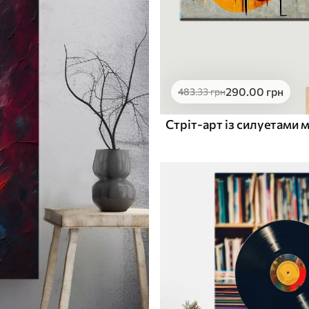
290
.00
грн
483
.33
грн