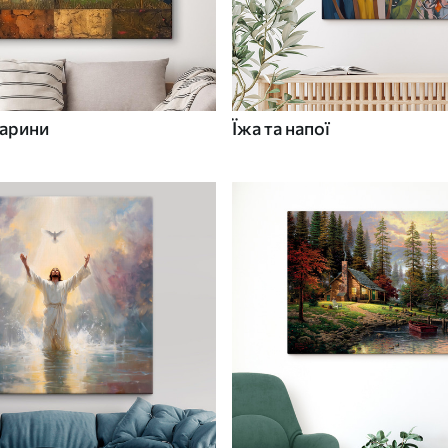
варини
Їжа та напої