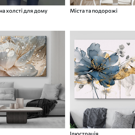
а холсті для дому
Міста та подорожі
Ілюстрація