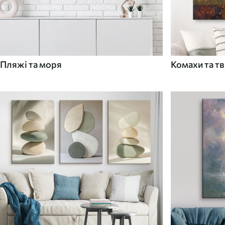
Пляжі та моря
Комахи та т