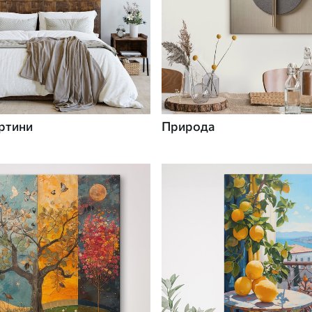
ртини
Природа