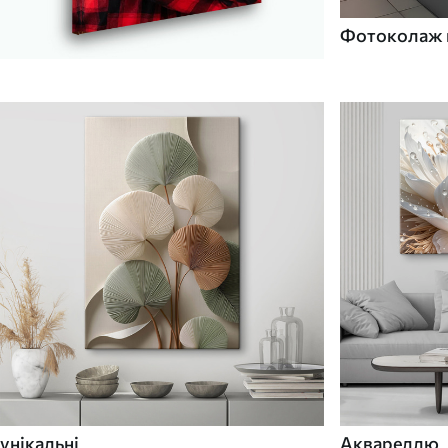
Фотоколаж н
унікальні
Аквареллю