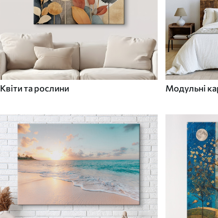
Квіти та рослини
Модульні ка