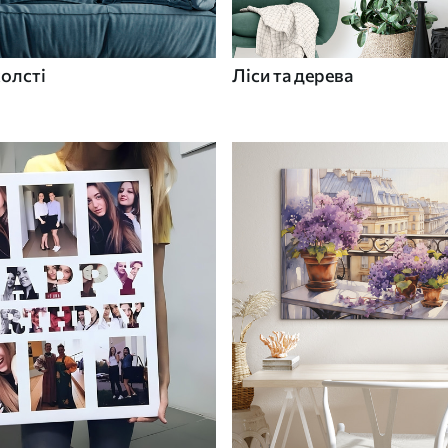
холсті
Ліси та дерева