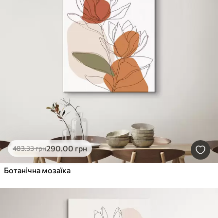
290
.00
грн
483
.33
грн
Ботанічна мозаїка