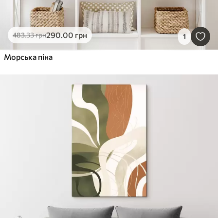
290
.00
грн
483
.33
грн
1
Морська піна