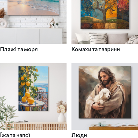
Пляжі та моря
Комахи та тварини
Їжа та напої
Люди