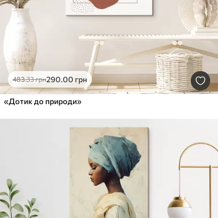
290
.00
грн
483
.33
грн
«Дотик до природи»