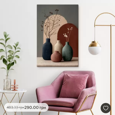
290
.00
грн
483
.33
грн