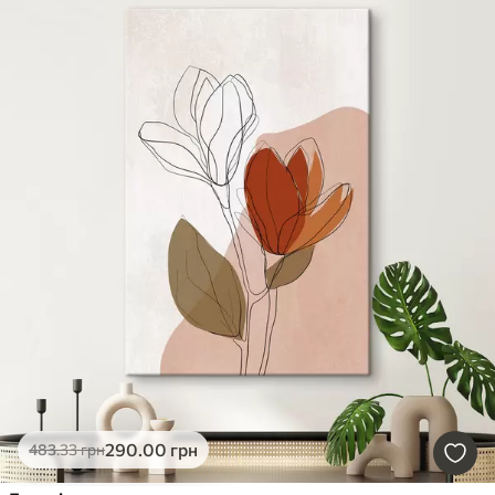
290
.00
грн
483
.33
грн