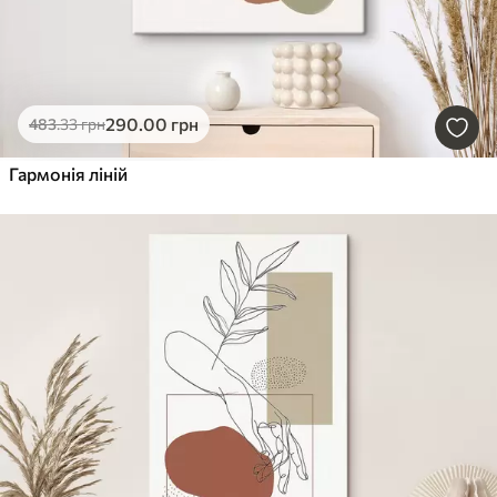
290
.00
грн
483
.33
грн
Гармонія ліній