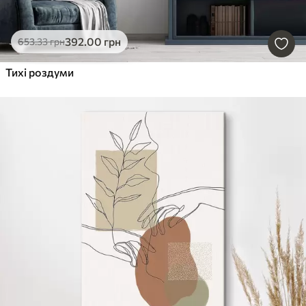
392
.00
грн
653
.33
грн
Тихі роздуми