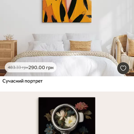
290
.00
грн
483
.33
грн
Сучасний портрет