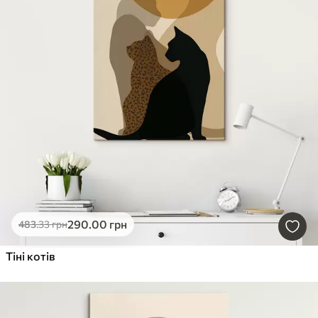
290
.00
грн
483
.33
грн
Тіні котів