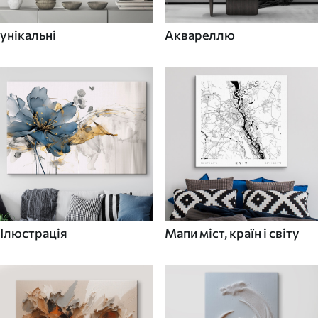
унікальні
Аквареллю
Ілюстрація
Мапи міст, країн і світу