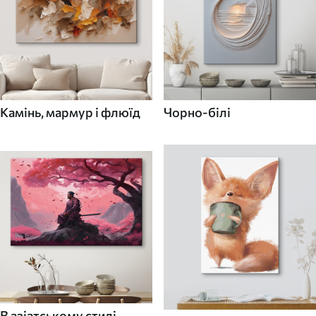
Камінь, мармур і флюїд
Чорно-білі
В азіатському стилі