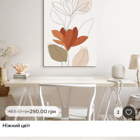
290
.00
грн
483
.33
грн
2
Ніжний цвіт