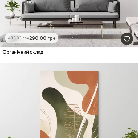
290
.00
грн
483
.33
грн
Органічний склад