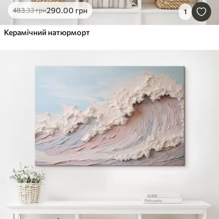
290
.00
грн
483
.33
грн
1
Керамічний натюрморт