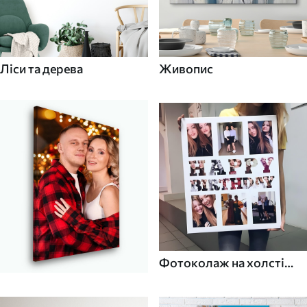
Ліси та дерева
Живопис
Фотоколаж на холсті
для дому