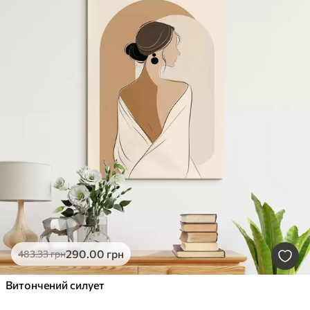
290
.00
грн
483
.33
грн
Витончений силует