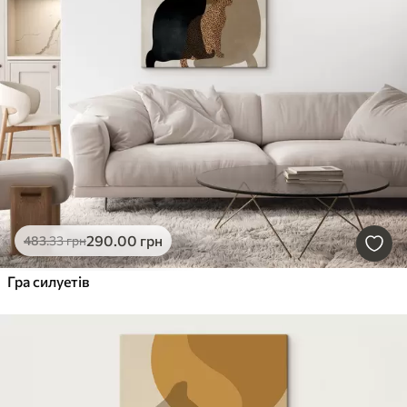
290
.00
грн
483
.33
грн
Гра силуетів