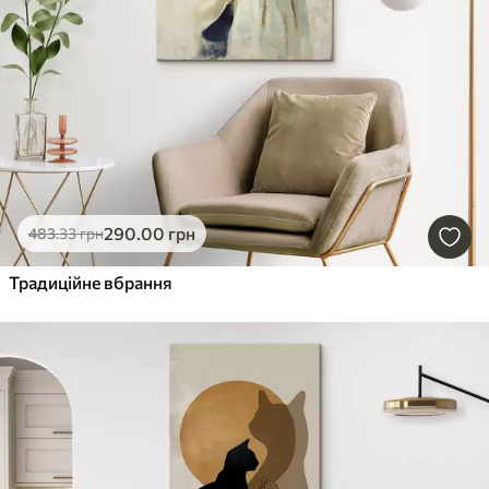
290
.00
грн
483
.33
грн
Традиційне вбрання