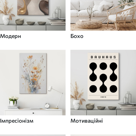
Модерн
Бохо
Імпресіонізм
Мотиваційні