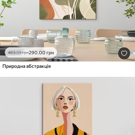
290
.00
грн
483
.33
грн
Природна абстракція