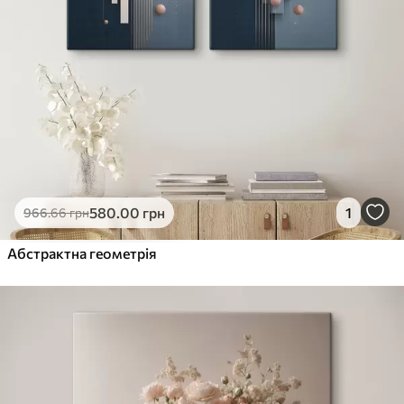
580
.00
грн
1
966
.66
грн
Абстрактна геометрія