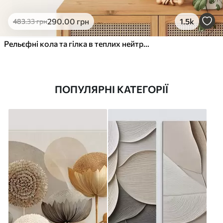
290
.00
грн
1.5k
483
.33
грн
Рельєфні кола та гілка в теплих нейтральних тонах
ПОПУЛЯРНІ КАТЕГОРІЇ