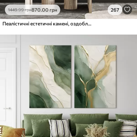
870
.00
грн
267
1449
.99
грн
Пеалістичні естетичні камені, оздоблення будинку, природне освітлення