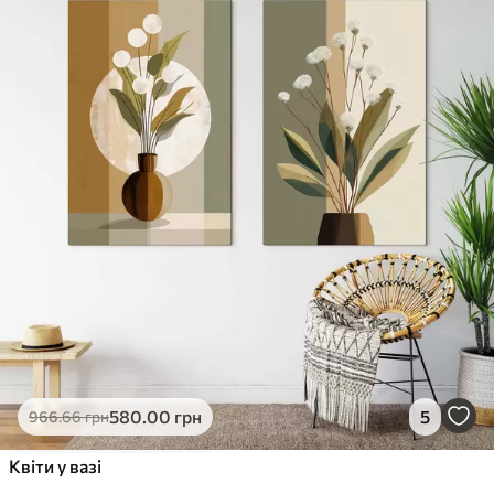
✓
Стійкість до вицвітання
✓
Безпечне чорнило без запаху
✗
Поверхня з текстурою полотна
✗
Екологічний матеріал
Преміум
Від
363
.00
грн
✓
Яскраві, насичені кольори
✓
Стійкість до вицвітання
✓
Безпечне чорнило без запаху
✓
Поверхня з текстурою полотна
✗
Екологічний матеріал
Еко-Преміум
580
.00
грн
5
966
.66
грн
Від
455
.00
грн
✓
Квіти у вазі
Яскраві, насичені кольори
✓
Стійкість до вицвітання