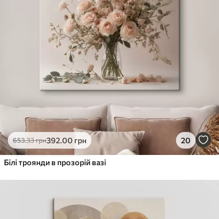
392
.00
грн
20
653
.33
грн
Білі троянди в прозорій вазі