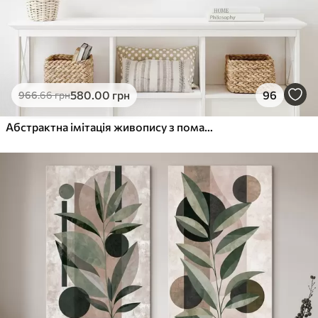
580
.00
грн
96
966
.66
грн
Абстрактна імітація живопису з помаранчевими та сірими колами, листям і гілками, сучасний стиль, ефект акварелі