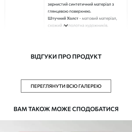
зернистий синтетичний матеріал з
глянцевою поверхнею.
Штучний Холст
- матовий матеріал,
схожий на полотна художників.
Еко-Холст
- високоякісне полотно зі
100% бавовни.
Автор
ART-HOLST
ВІДГУКИ ПРО ПРОДУКТ
Номер артикулу
s49531
Додатково
Можна додати лакове покриття.
ПЕРЕГЛЯНУТИ ВСЮ ГАЛЕРЕЮ
Доступні матеріали
ВАМ ТАКОЖ МОЖЕ СПОДОБАТИСЯ
Стандарт
Від
290
.00
грн
✓
Яскраві, насичені кольори