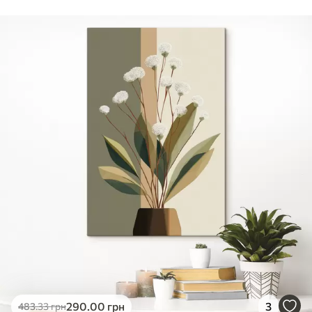
290
.00
грн
3
483
.33
грн