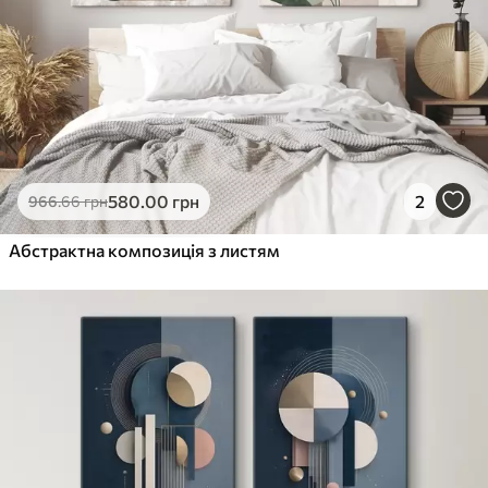
580
.00
грн
2
966
.66
грн
Абстрактна композиція з листям