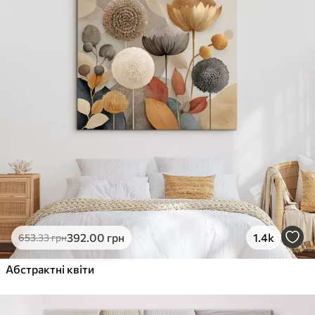
392
.00
грн
1.4k
653
.33
грн
Абстрактні квіти