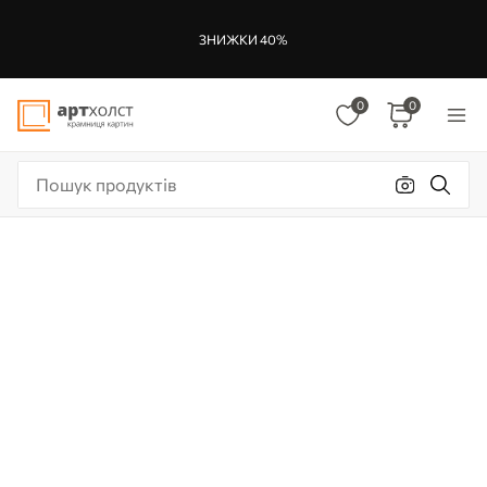
ЗНИЖКИ 40%
0
0