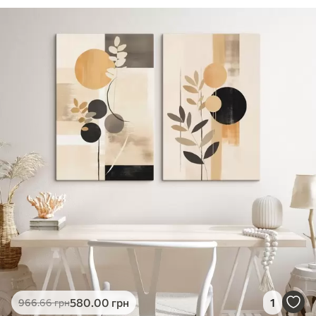
✓
Безпечне чорнило без запаху
✓
Поверхня з текстурою полотна
✓
Екологічний матеріал
580
.00
грн
1
966
.66
грн