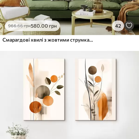
580
.00
грн
42
966
.66
грн
Смарагдові хвилі з жовтими струмками