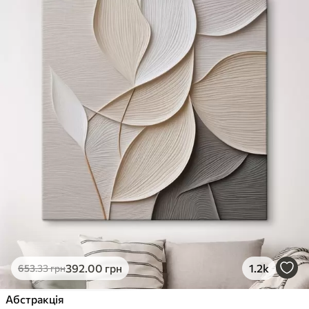
392
.00
грн
1.2k
653
.33
грн
Абстракція