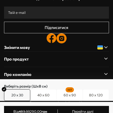
Підписатися
Змінити мову
Про продукт
Про компанію
Виберіть розмір (ШхВ см)
HIT
20 x 30
40 x 60
60 x 90
80 x 120
0800357223
Редагування дозволів на файли cookie
© 2011-2026 Art-holst. Усі права захищені. Власник:
від
483
.33
290
.00
грн
Перейти далі