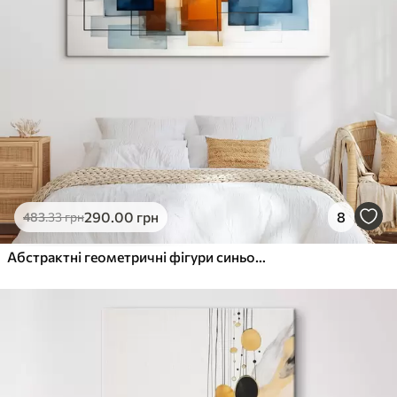
290
.00
грн
8
483
.33
грн
Абстрактні геометричні фігури синього, помаранчевого та коричневого кольорів створюють сучасну мінімалістичну композицію