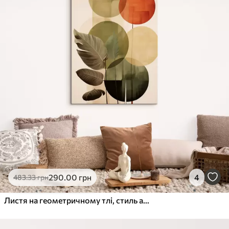
290
.00
грн
4
483
.33
грн
Листя на геометричному тлі, стиль абстрактного сучасного мистецтва