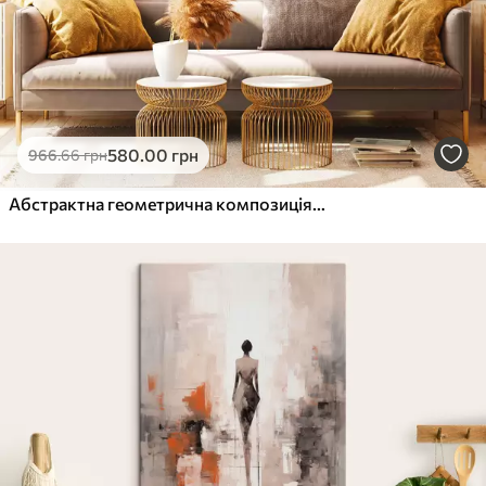
580
.00
грн
966
.66
грн
Абстрактна геометрична композиція з кіл, прямокутників і вертикальних ліній