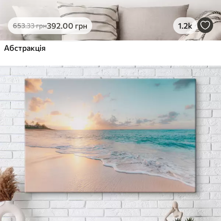
392
.00
грн
1.2k
653
.33
грн
Абстракція