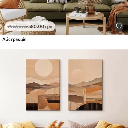
580
.00
грн
966
.66
грн
Абстракція