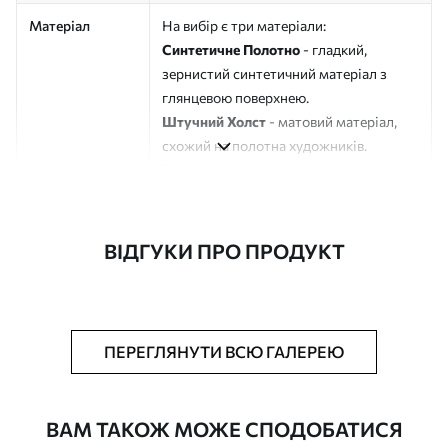
Матеріал
На вибір є три матеріали:
Синтетичне Полотно
- гладкий,
зернистий синтетичний матеріал з
глянцевою поверхнею.
Штучний Холст
- матовий матеріал,
схожий на полотна художників.
Еко-Холст
- високоякісне полотно зі
100% бавовни.
Автор
ART-HOLST
ВІДГУКИ ПРО ПРОДУКТ
Номер артикулу
s49483
Додатково
Можна додати лакове покриття.
ПЕРЕГЛЯНУТИ ВСЮ ГАЛЕРЕЮ
Доступні матеріали
ВАМ ТАКОЖ МОЖЕ СПОДОБАТИСЯ