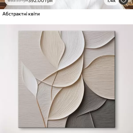
392
.00
грн
1.4k
653
.33
грн
Абстрактні квіти