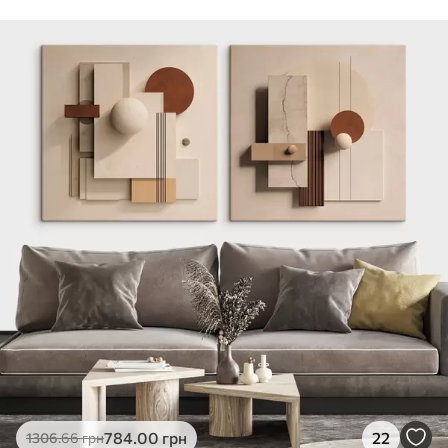
Стандарт
Від
290
.00
грн
✓
Яскраві, насичені кольори
✓
Стійкість до вицвітання
✓
Безпечне чорнило без запаху
✗
Поверхня з текстурою полотна
✗
Екологічний матеріал
Преміум
Від
363
.00
грн
✓
Яскраві, насичені кольори
✓
Стійкість до вицвітання
✓
Безпечне чорнило без запаху
✓
Поверхня з текстурою полотна
✗
Екологічний матеріал
Еко-Преміум
784
.00
грн
22
1306
.66
грн