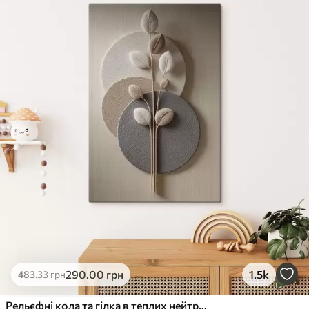
290
.00
грн
1.5k
483
.33
грн
Рельєфні кола та гілка в теплих нейтральних тонах