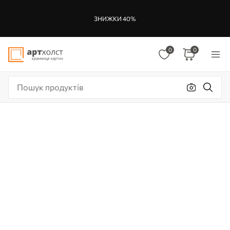
ЗНИЖКИ 40%
0
0