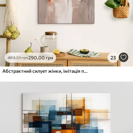
290
.00
грн
23
483
.33
грн
Абстрактний силует жінки, імітація потертостей і мазків