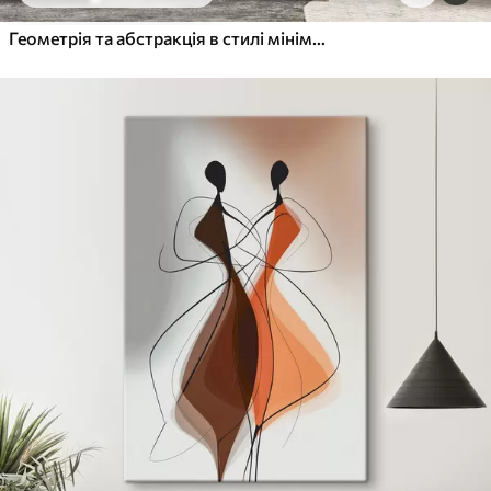
Від
455
.00
грн
✓
Яскраві, насичені кольори
Геометрія та абстракція в стилі мінімалізму
✓
Стійкість до вицвітання
✓
Безпечне чорнило без запаху
✓
Поверхня з текстурою полотна
✓
Екологічний матеріал