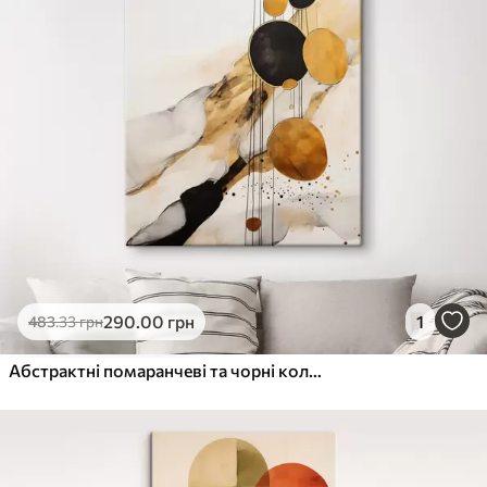
290
.00
грн
1
483
.33
грн
Абстрактні помаранчеві та чорні кола на світлому тлі