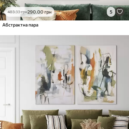
290
.00
грн
5
483
.33
грн
Абстрактна пара