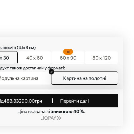
ь розмір (ШхВ см)
HIT
x 30
40 x 60
60 x 90
80 x 120
дукт також доступний у форматі:
одульна картина
Картина на полотні
від
483
.33
290
.00
грн
Перейти далі
Ціна вказана зі
знижкою 40%
.