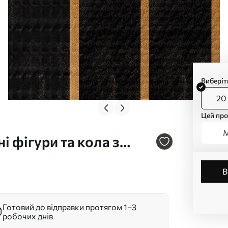
Виберіт
20 
Цей про
М
і фігури та кола з
 малюнки Арт. s49480
Готовий до відправки протягом 1–3
робочих днів