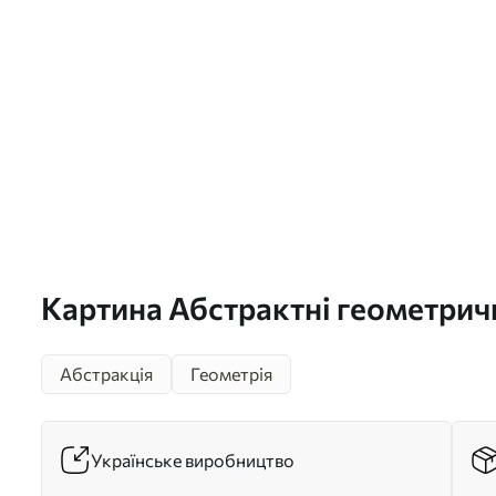
Картина Абстрактні геометричн
жовтими акцентами, фактурні
Абстракція
Геометрія
Українське виробництво