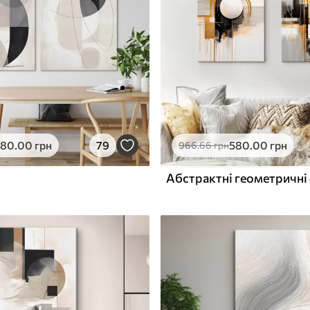
ю
Поверхня з текстурою
✓
полотна
✓
л
Екологічний матеріал
580
.00
грн
79
580
.00
грн
966
.66
грн