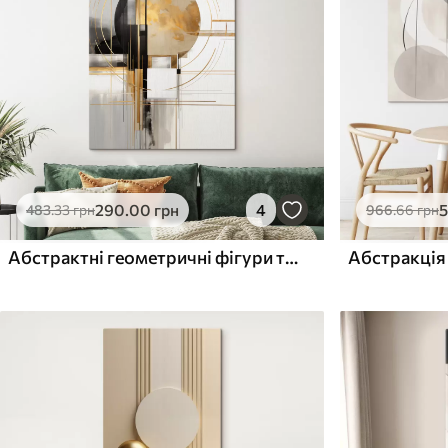
Поверхня з текстурою
Поверхня з текстуро
✗
✓
полотна
полотна
✗
✗
Екологічний матеріал
Екологічний матеріа
290
.00
грн
4
483
.33
грн
966
.66
грн
Абстрактні геометричні фігури та кола з жовтими акцентами, фактурні малюнки
Абстракція