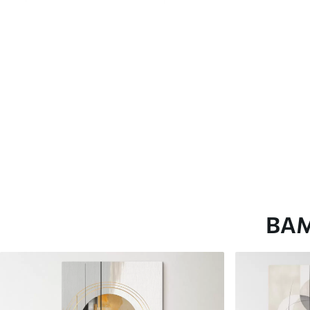
глянцевою поверхнею.
Штучний Холст
- матовий
Еко-Холст
- високоякісне
Автор
ART-HOLST
Номер артикулу
s49480
Додатково
Можна додати лакове пок
Доступні матеріали
ВА
Стандарт
Преміум
Від
290
.00
грн
Від
363
.00
грн
✓
✓
Яскраві, насичені кольори
Яскраві, насичені ко
✓
✓
Стійкість до вицвітання
Стійкість до вицвіта
✓
✓
Безпечне чорнило без запаху
Безпечне чорнило бе