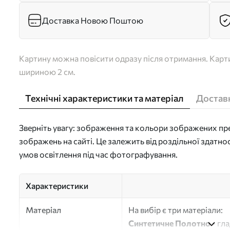
Доставка Новою Поштою
Картину можна повісити одразу після отримання. Карти
шириною 2 см.
Технічні характеристики та матеріал
Доставк
Зверніть увагу: зображення та кольори зображених пре
зображень на сайті. Це залежить від роздільної здатно
умов освітлення під час фотографування.
Характеристики
Матеріал
На вибір є три матеріали:
Синтетичне Полотно
- гл