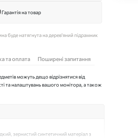
Гарантія на товар
на буде натягнута на дерев'яний підрамник
а та оплата
Поширені запитання
дметів можуть дещо відрізнятися від
сті та налаштувань вашого монітора, а також
адкий, зернистий синтетичний матеріал з