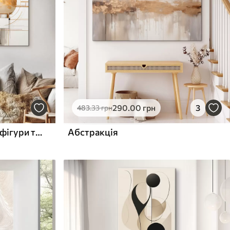
290
.00
грн
3
483
.33
грн
Абстрактні геометричні фігури та кола з жовтими акцентами, фактурні малюнки
Абстракція