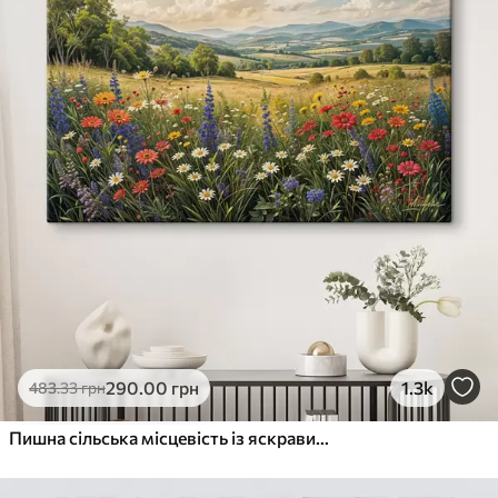
290
.00
грн
1.3k
483
.33
грн
Пишна сільська місцевість із яскравим лугом диких квітів, наповненим різнокольоровими квітами під хмарним небом