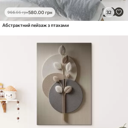
580
.00
грн
32
966
.66
грн
Абстрактний пейзаж з птахами