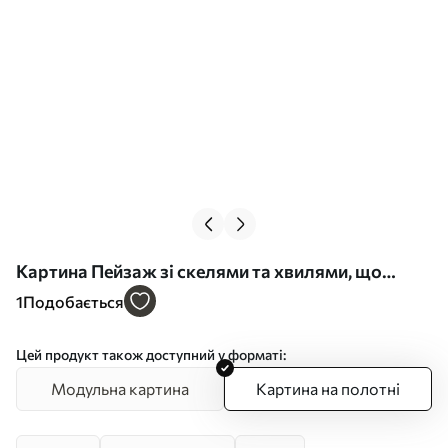
Картина Пейзаж зі скелями та хвилями, що
розбиваються об піщаний пляж, на тлі
1
Подобається
спокійного моря Арт. s49476
Цей продукт також доступний у форматі:
Модульна картина
Картина на полотні