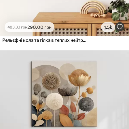
290
.00
грн
1.5k
483
.33
грн
Рельєфні кола та гілка в теплих нейтральних тонах