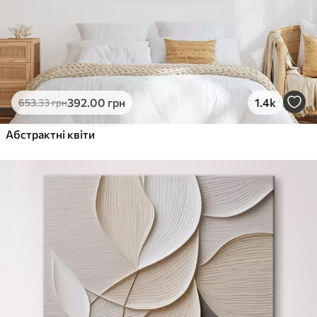
392
.00
грн
1.4k
653
.33
грн
Абстрактні квіти