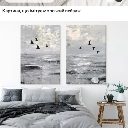
Від
455
.00
грн
✓
Картина, що імітує морський пейзаж
Яскраві, насичені кольори
✓
Стійкість до вицвітання
✓
Безпечне чорнило без запаху
✓
Поверхня з текстурою полотна
✓
Екологічний матеріал