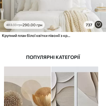
290
.00
грн
737
483
.33
грн
Крупний план білої квітки півонії з крапельками води на пелюстках на розмитому фоні
ПОПУЛЯРНІ КАТЕГОРІЇ