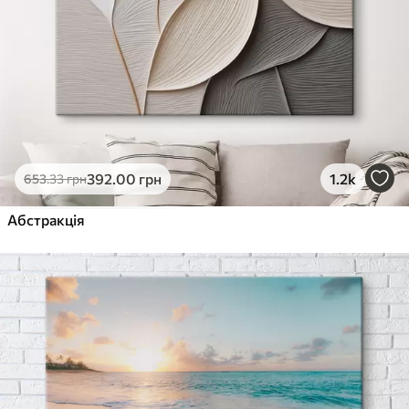
392
.00
грн
1.2k
653
.33
грн
Абстракція