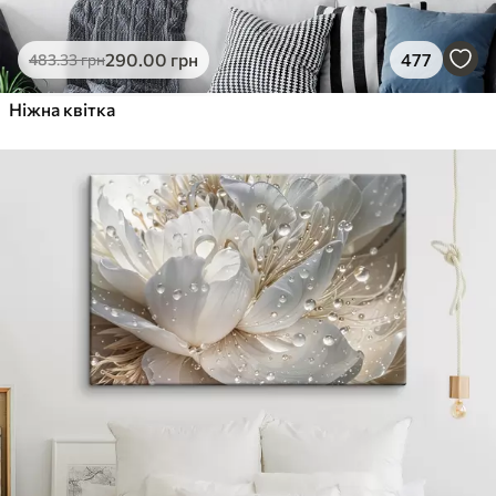
290
.00
грн
477
483
.33
грн
Ніжна квітка