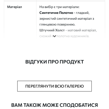
Матеріал
На вибір є три матеріали:
Синтетичне Полотно
- гладкий,
зернистий синтетичний матеріал з
глянцевою поверхнею.
Штучний Холст
- матовий матеріал,
схожий на полотна художників.
Еко-Холст
- високоякісне полотно зі
100% бавовни.
Автор
ART-HOLST
ВІДГУКИ ПРО ПРОДУКТ
Номер артикулу
s49476
Додатково
Можна додати лакове покриття.
ПЕРЕГЛЯНУТИ ВСЮ ГАЛЕРЕЮ
Доступні матеріали
ВАМ ТАКОЖ МОЖЕ СПОДОБАТИСЯ