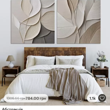
784
.00
грн
1.1k
1306
.66
грн
Абстракція