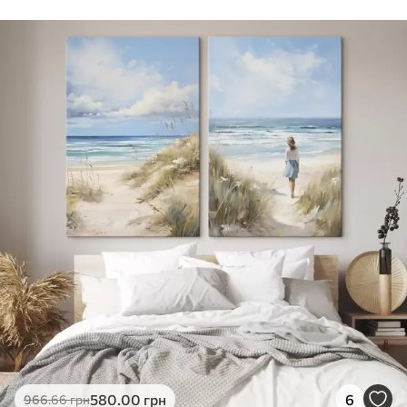
Стандарт
Від
290
.00
грн
✓
Яскраві, насичені кольори
✓
Стійкість до вицвітання
✓
Безпечне чорнило без запаху
✗
Поверхня з текстурою полотна
✗
Екологічний матеріал
Преміум
Від
363
.00
грн
✓
Яскраві, насичені кольори
✓
Стійкість до вицвітання
✓
Безпечне чорнило без запаху
✓
Поверхня з текстурою полотна
✗
Екологічний матеріал
Еко-Преміум
580
.00
грн
6
966
.66
грн