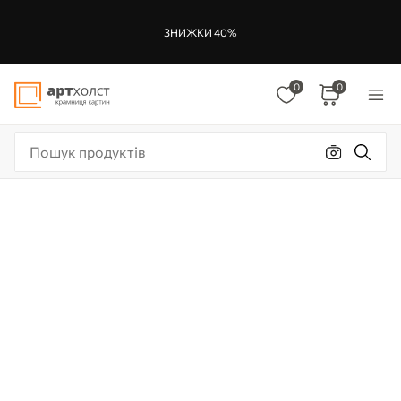
ЗНИЖКИ 40%
0
0