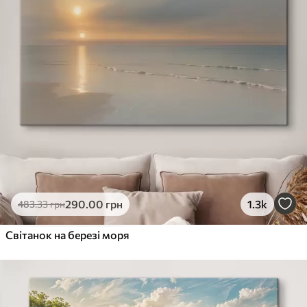
290
.00
грн
1.3k
483
.33
грн
Світанок на березі моря