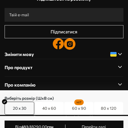
Підписатися
Змінити мову
Про продукт
Про компанію
Виберіть розмір (ШхВ см)
HIT
20 x 30
40 x 60
60 x 90
80 x 120
0800357223
Редагування дозволів на файли cookie
© 2011-2026 Art-holst. Усі права захищені. Власник:
від
483
.33
290
.00
грн
Перейти далі