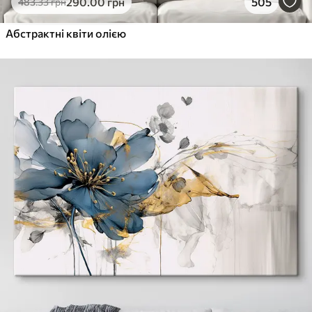
290
.00
грн
505
483
.33
грн
Абстрактні квіти олією