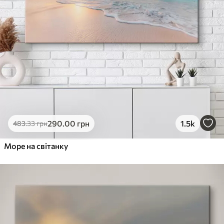
290
.00
грн
1.5k
483
.33
грн
Море на світанку