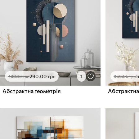
✓
✓
Безпечне чорнило без запаху
Безпечне чорнило бе
Поверхня з текстурою
Поверхня з текстуро
✗
✓
полотна
полотна
✗
✗
Екологічний матеріал
Екологічний матеріа
290
.00
грн
1
483
.33
грн
966
.66
грн
Абстрактна геометрія
Абстрактна