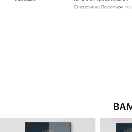
Синтетичне Полотно
- гл
глянцевою поверхнею.
Штучний Холст
- матовий
Еко-Холст
- високоякісне
Автор
ART-HOLST
Номер артикулу
s49457
Додатково
Можна додати лакове пок
Доступні матеріали
ВА
Стандарт
Преміум
Від
290
.00
грн
Від
363
.00
грн
✓
✓
Яскраві, насичені кольори
Яскраві, насичені ко
✓
✓
Стійкість до вицвітання
Стійкість до вицвіта