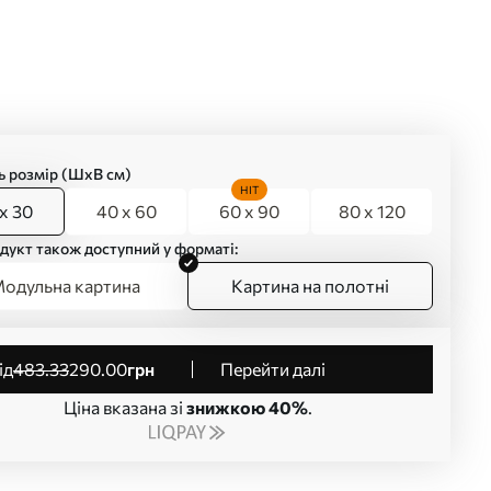
ь розмір (ШхВ см)
HIT
x 30
40 x 60
60 x 90
80 x 120
дукт також доступний у форматі:
одульна картина
Картина на полотні
від
483
.33
290
.00
грн
Перейти далі
Ціна вказана зі
знижкою 40%
.