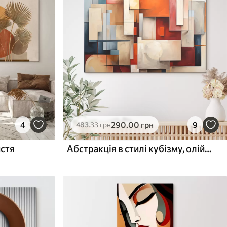
4
290
.00
грн
9
483
.33
грн
истя
Абстракція в стилі кубізму, олійний живопис, червоний, синій, білий кольори