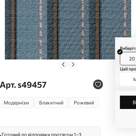
Виберіт
20 
Цей про
М
Арт. s49457
Модернізм
Блакитний
Рожевий
Готовий до відправки протягом 1–3