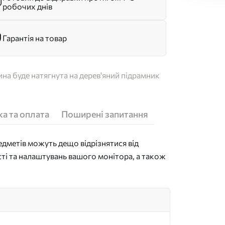
робочих днів
Гарантія на товар
на буде натягнута на дерев'яний підрамник
а та оплата
Поширені запитання
дметів можуть дещо відрізнятися від
сті та налаштувань вашого монітора, а також