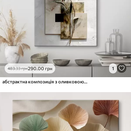
290
.00
грн
1
483
.33
грн
абстрактна композиція з оливковою гілкою та геометричними фігурами