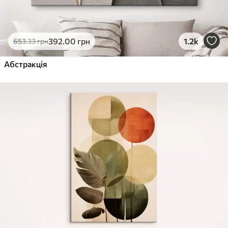
392
.00
грн
1.2k
653
.33
грн
Абстракція