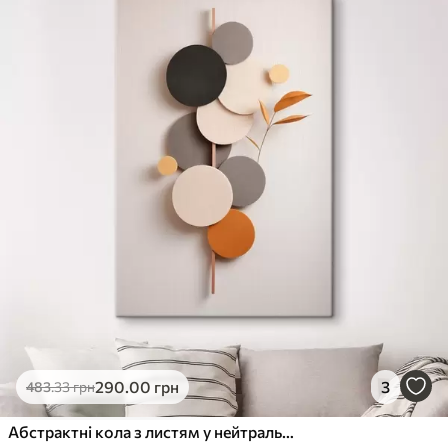
290
.00
грн
3
483
.33
грн
Абстрактні кола з листям у нейтральних тонах