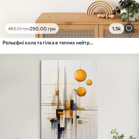
290
.00
грн
1.5k
483
.33
грн
Рельєфні кола та гілка в теплих нейтральних тонах