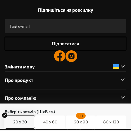
Підпишіться на розсилку
Підписатися
Змінити мову
Про продукт
Про компанію
Виберіть розмір (ШхВ см)
HIT
20 x 30
40 x 60
60 x 90
80 x 120
0800357223
Редагування дозволів на файли cookie