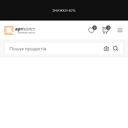
ЗНИЖКИ 40%
0
0