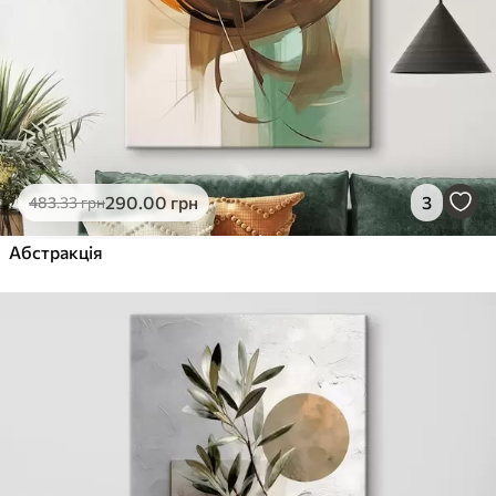
290
.00
грн
3
483
.33
грн
Абстракція