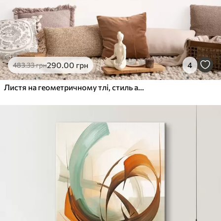
290
.00
грн
4
483
.33
грн
Листя на геометричному тлі, стиль абстрактного сучасного мистецтва