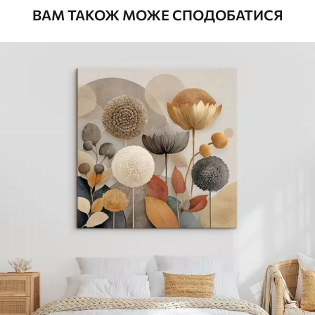
ВАМ ТАКОЖ МОЖЕ СПОДОБАТИСЯ
Стандарт
Від
290
.00
грн
✓
Яскраві, насичені кольори
✓
Стійкість до вицвітання
✓
Безпечне чорнило без запаху
✗
Поверхня з текстурою полотна
✗
Екологічний матеріал
Преміум
Від
363
.00
грн
✓
Яскраві, насичені кольори
✓
Стійкість до вицвітання
✓
Безпечне чорнило без запаху
✓
Поверхня з текстурою полотна
✗
Екологічний матеріал