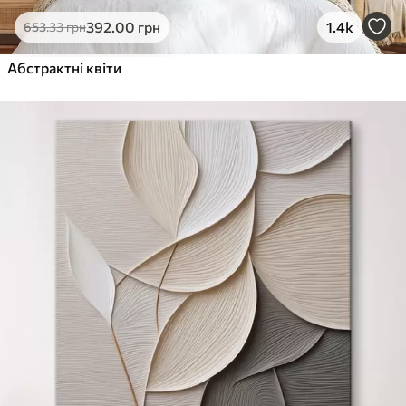
Еко-Преміум
392
.00
грн
1.4k
653
.33
грн
Від
455
.00
грн
✓
Абстрактні квіти
Яскраві, насичені кольори
✓
Стійкість до вицвітання
✓
Безпечне чорнило без запаху
✓
Поверхня з текстурою полотна
✓
Екологічний матеріал