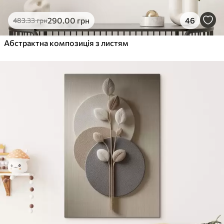
290
.00
грн
46
483
.33
грн
Абстрактна композиція з листям