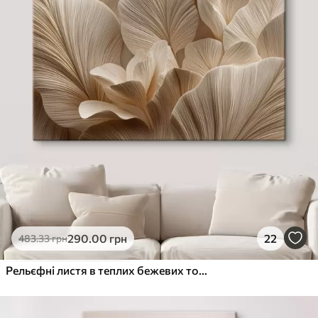
290
.00
грн
22
483
.33
грн
Рельєфні листя в теплих бежевих тонах