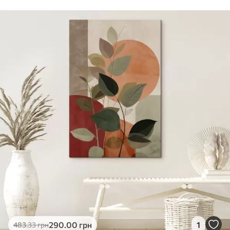
290
.00
грн
1
483
.33
грн