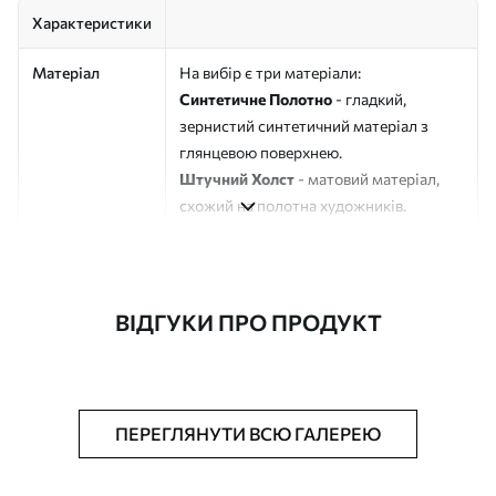
Характеристики
Матеріал
На вибір є три матеріали:
Синтетичне Полотно
- гладкий,
зернистий синтетичний матеріал з
глянцевою поверхнею.
Штучний Холст
- матовий матеріал,
схожий на полотна художників.
Еко-Холст
- високоякісне полотно зі
100% бавовни.
Автор
ART-HOLST
ВІДГУКИ ПРО ПРОДУКТ
Номер артикулу
s49439
Додатково
Можна додати лакове покриття.
ПЕРЕГЛЯНУТИ ВСЮ ГАЛЕРЕЮ
Доступні матеріали