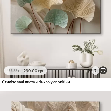
290
.00
грн
7
483
.33
грн
Стилізовані листки гінкго у спокійних тонах