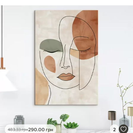
290
.00
грн
2
483
.33
грн