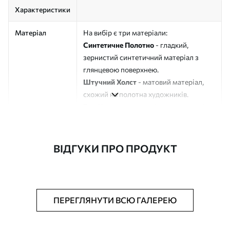
Характеристики
Матеріал
На вибір є три матеріали:
Синтетичне Полотно
- гладкий,
зернистий синтетичний матеріал з
глянцевою поверхнею.
Штучний Холст
- матовий матеріал,
схожий на полотна художників.
Еко-Холст
- високоякісне полотно зі
100% бавовни.
Автор
ART-HOLST
ВІДГУКИ ПРО ПРОДУКТ
Номер артикулу
s49332
Додатково
Можна додати лакове покриття.
ПЕРЕГЛЯНУТИ ВСЮ ГАЛЕРЕЮ
Доступні матеріали