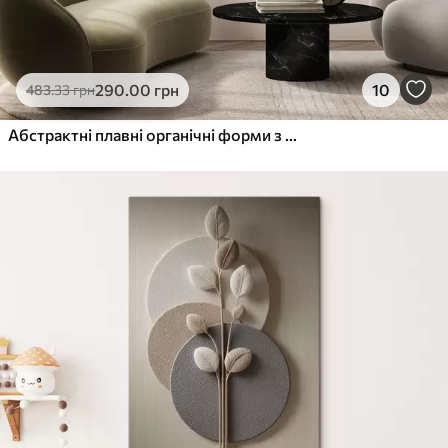
290
.00
грн
10
483
.33
грн
Абстрактні плавні органічні форми з ніжними напівпрозорими фактурами