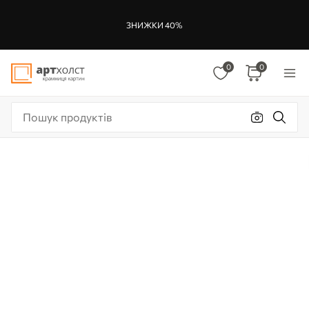
ЗНИЖКИ 40%
0
0