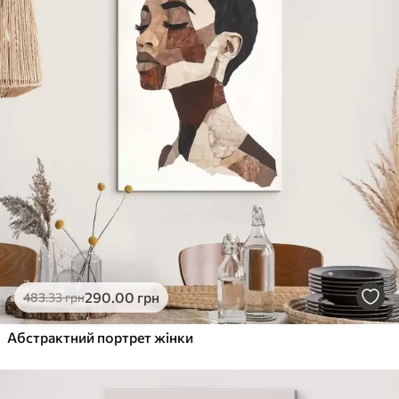
290
.00
грн
483
.33
грн
Абстрактний портрет жінки