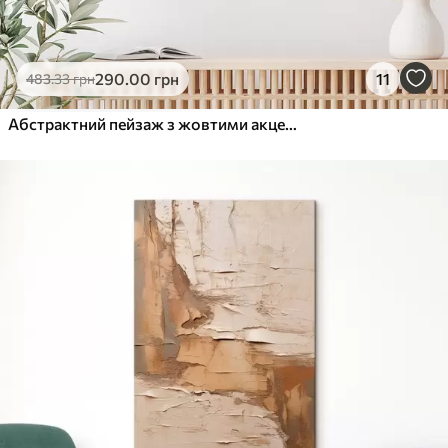
290
.00
грн
11
483
.33
грн
Абстрактний пейзаж з жовтими акцентами, мінімалістична композиція землі, води та неба, з приглушеними кольорами