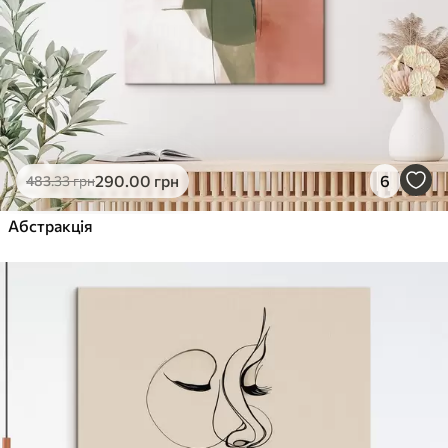
290
.00
грн
6
483
.33
грн
Абстракція