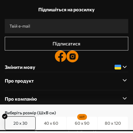
Підпишіться на розсилку
Підписатися
Змінити мову
Про продукт
Про компанію
Виберіть розмір (ШхВ см)
HIT
20 x 30
40 x 60
60 x 90
80 x 120
0800357223
Редагування дозволів на файли cookie