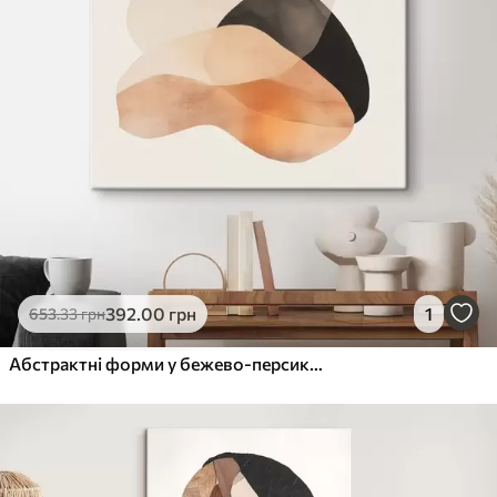
392
.00
грн
1
653
.33
грн
Абстрактні форми у бежево-персиковій гамі з темними акцентами у мінімалістичному стилі