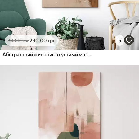
290
.00
грн
5
483
.33
грн
Абстрактний живопис з густими мазками, бежевими та коричневими тонами, фактурною поверхнею, нейтральною кольоровою гамою