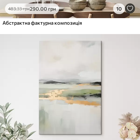
Еко-Преміум
290
.00
грн
10
483
.33
грн
Від
455
.00
грн
✓
Абстрактна фактурна композиція
Яскраві, насичені кольори
✓
Стійкість до вицвітання
✓
Безпечне чорнило без запаху
✓
Поверхня з текстурою полотна
✓
Екологічний матеріал