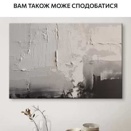
ВАМ ТАКОЖ МОЖЕ СПОДОБАТИСЯ
Стандарт
Від
290
.00
грн
✓
Яскраві, насичені кольори
✓
Стійкість до вицвітання
✓
Безпечне чорнило без запаху
✗
Поверхня з текстурою полотна
✗
Екологічний матеріал
Преміум
Від
363
.00
грн
✓
Яскраві, насичені кольори
✓
Стійкість до вицвітання
✓
Безпечне чорнило без запаху
✓
Поверхня з текстурою полотна
✗
Екологічний матеріал