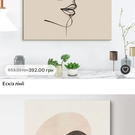
392
.00
грн
653
.33
грн
Ескіз лінії