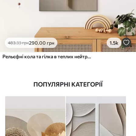
290
.00
грн
1.5k
483
.33
грн
Рельєфні кола та гілка в теплих нейтральних тонах
ПОПУЛЯРНІ КАТЕГОРІЇ