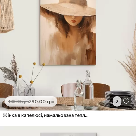
290
.00
грн
2
483
.33
грн
Жінка в капелюсі, намальована теплими абстрактними мазками