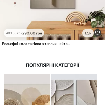
290
.00
грн
1.5k
483
.33
грн
Рельєфні кола та гілка в теплих нейтральних тонах
ПОПУЛЯРНІ КАТЕГОРІЇ