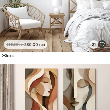
580
.00
грн
21
966
.66
грн
Жінка