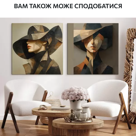
ВАМ ТАКОЖ МОЖЕ СПОДОБАТИСЯ
Стандарт
Від
392
.00
грн
✓
Яскраві, насичені кольори
✓
Стійкість до вицвітання
✓
Безпечне чорнило без запаху
✗
Поверхня з текстурою полотна
✗
Екологічний матеріал
Преміум
Від
490
.00
грн
✓
Яскраві, насичені кольори
✓
Стійкість до вицвітання
✓
Безпечне чорнило без запаху
✓
Поверхня з текстурою полотна
✗
Екологічний матеріал