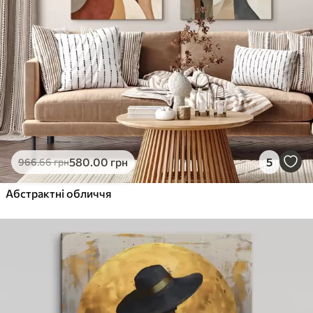
580
.00
грн
5
966
.66
грн
Абстрактні обличчя