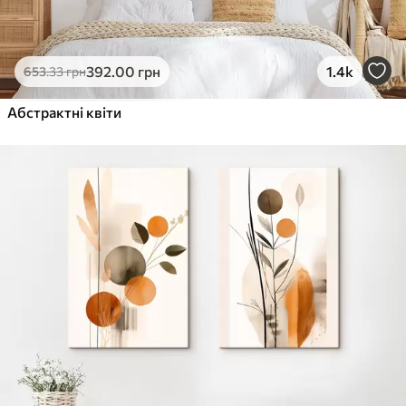
392
.00
грн
1.4k
653
.33
грн
Абстрактні квіти