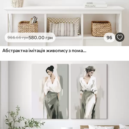
580
.00
грн
96
966
.66
грн
Абстрактна імітація живопису з помаранчевими та сірими колами, листям і гілками, сучасний стиль, ефект акварелі