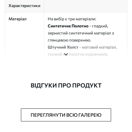
Характеристики
Матеріал
На вибір є три матеріали:
Синтетичне Полотно
- гладкий,
зернистий синтетичний матеріал з
глянцевою поверхнею.
Штучний Холст
- матовий матеріал,
схожий на полотна художників.
Еко-Холст
- високоякісне полотно зі
100% бавовни.
Автор
ART-HOLST
ВІДГУКИ ПРО ПРОДУКТ
Номер артикулу
s49312
Додатково
Можна додати лакове покриття.
ПЕРЕГЛЯНУТИ ВСЮ ГАЛЕРЕЮ
Доступні матеріали