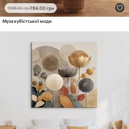
Еко-Преміум
784
.00
грн
1306
.66
грн
Від
615
.00
грн
✓
Муза кубістської моди
Яскраві, насичені кольори
✓
Стійкість до вицвітання
✓
Безпечне чорнило без запаху
✓
Поверхня з текстурою полотна
✓
Екологічний матеріал