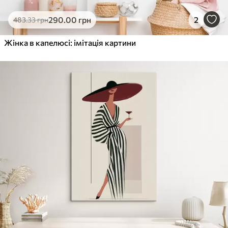
290
.00
грн
2
483
.33
грн
Жінка в капелюсі: імітація картини