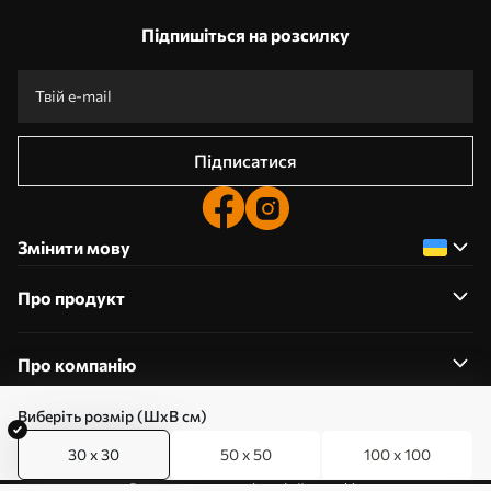
Підпишіться на розсилку
Підписатися
Змінити мову
Про продукт
Про компанію
Виберіть розмір (ШхВ см)
30 x 30
50 x 50
100 x 100
0800357223
Редагування дозволів на файли cookie