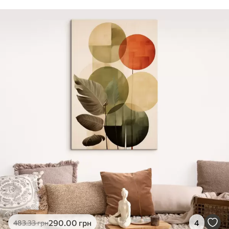
290
.00
грн
4
483
.33
грн