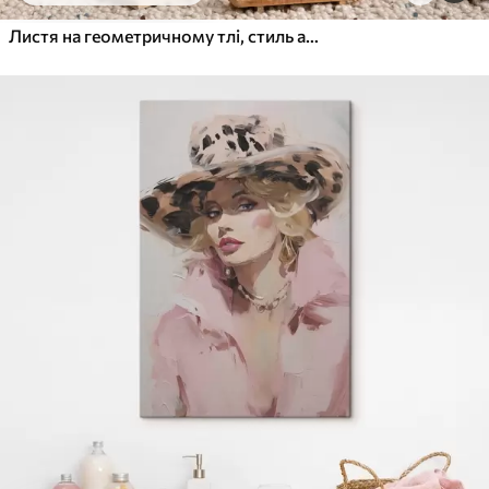
Листя на геометричному тлі, стиль абстрактного сучасного мистецтва