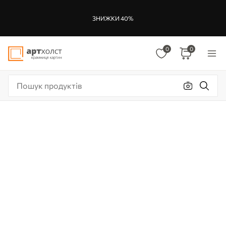
ЗНИЖКИ 40%
0
0