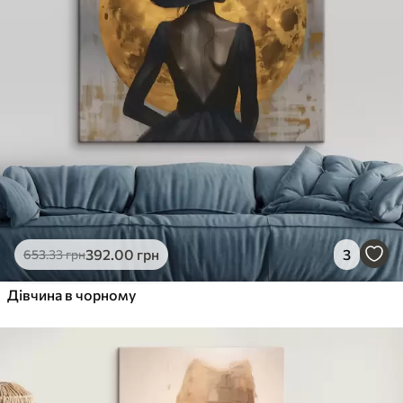
392
.00
грн
3
653
.33
грн
Дівчина в чорному