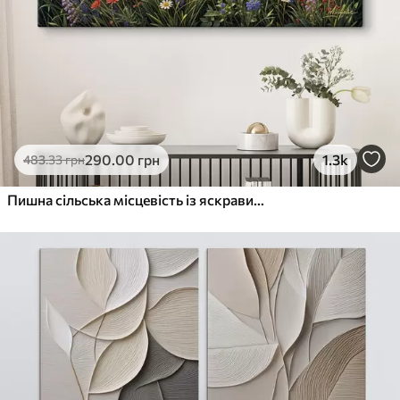
290
.00
грн
1.3k
483
.33
грн
Пишна сільська місцевість із яскравим лугом диких квітів, наповненим різнокольоровими квітами під хмарним небом