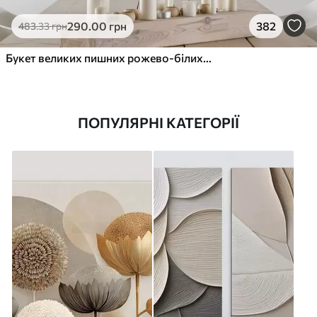
290
.00
грн
382
483
.33
грн
Букет великих пишних рожево-білих квітів півонії із зеленим листям на м’якому розмитому фоні
ПОПУЛЯРНІ КАТЕГОРІЇ