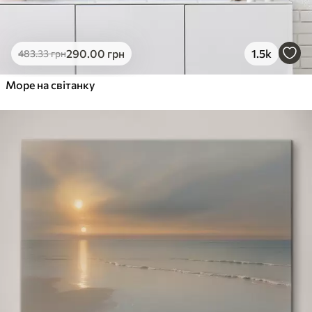
290
.00
грн
1.5k
483
.33
грн
Море на світанку