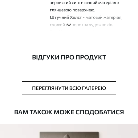
зернистий синтетичний матеріал з
глянцевою поверхнею.
Штучний Холст
- матовий матеріал,
схожий на полотна художників.
Еко-Холст
- високоякісне полотно зі
100% бавовни.
Автор
ART-HOLST
ВІДГУКИ ПРО ПРОДУКТ
Номер артикулу
s49277
Додатково
Можна додати лакове покриття.
ПЕРЕГЛЯНУТИ ВСЮ ГАЛЕРЕЮ
Доступні матеріали
ВАМ ТАКОЖ МОЖЕ СПОДОБАТИСЯ
Стандарт
Від
290
.00
грн
✓
Яскраві, насичені кольори