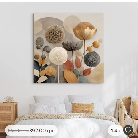
✓
Безпечне чорнило без запаху
✓
Поверхня з текстурою полотна
✓
Екологічний матеріал
392
.00
грн
1.4k
653
.33
грн