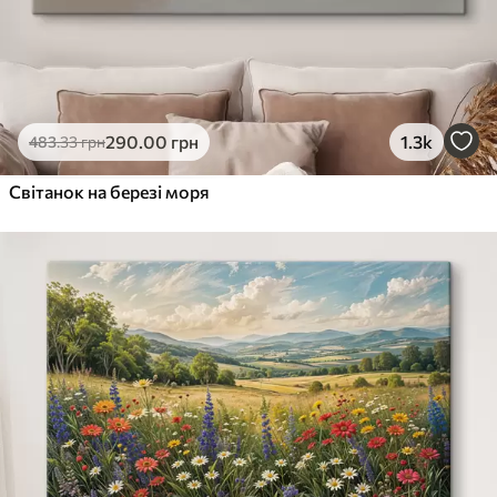
290
.00
грн
1.3k
483
.33
грн
Світанок на березі моря