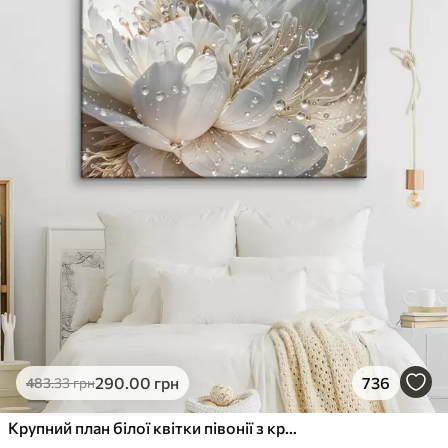
290
.00
грн
736
483
.33
грн
Крупний план білої квітки півонії з крапельками води на пелюстках на розмитому фоні