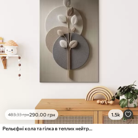
✓
Стійкість до вицвітання
✓
Безпечне чорнило без запаху
✗
Поверхня з текстурою полотна
✗
Екологічний матеріал
Преміум
Від
363
.00
грн
✓
Яскраві, насичені кольори
✓
Стійкість до вицвітання
✓
Безпечне чорнило без запаху
✓
Поверхня з текстурою полотна
✗
Екологічний матеріал
Еко-Преміум
290
.00
грн
1.5k
483
.33
грн
Від
455
.00
грн
✓
Яскраві, насичені кольори
Рельєфні кола та гілка в теплих нейтральних тонах
✓
Стійкість до вицвітання