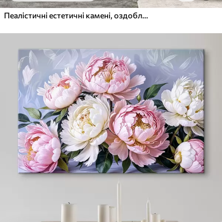
Пеалістичні естетичні камені, оздоблення будинку, природне освітлення