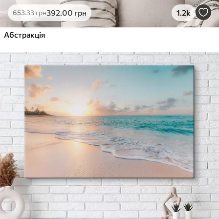
392
.00
грн
1.2k
653
.33
грн
Абстракція