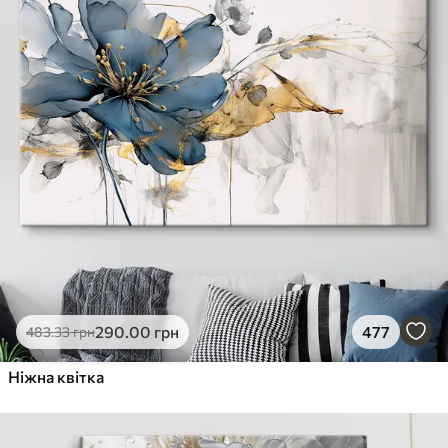
290
.00
грн
477
483
.33
грн
Ніжна квітка