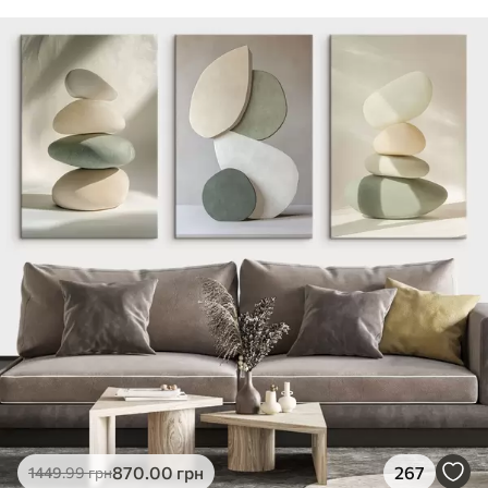
870
.00
грн
267
1449
.99
грн