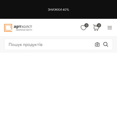
ЗНИЖКИ 40%
0
0