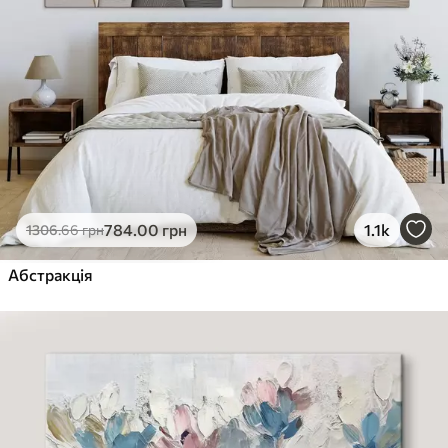
784
.00
грн
1.1k
1306
.66
грн
Абстракція