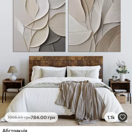
784
.00
грн
1.1k
1306
.66
грн
Абстракція