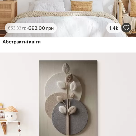
392
.00
грн
1.4k
653
.33
грн
Абстрактні квіти