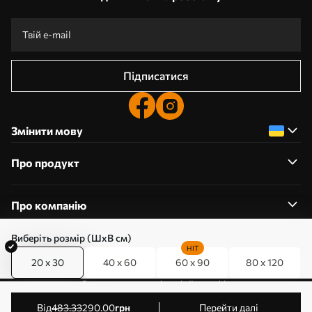
Підписатися
Змінити мову
Про продукт
Про компанію
Виберіть розмір (ШхВ см)
HIT
20 x 30
40 x 60
60 x 90
80 x 120
0800357223
Редагування дозволів на файли cookie
© 2011-2026 Art-holst. Усі права захищені. Власник:
від
483
.33
290
.00
грн
Перейти далі