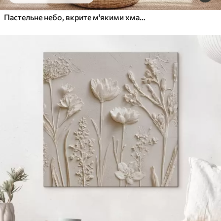
Від
455
.00
грн
✓
Яскраві, насичені кольори
Пастельне небо, вкрите м'якими хмарами, над спокійним, дзеркальним океаном під час заходу сонця
✓
Стійкість до вицвітання
✓
Безпечне чорнило без запаху
✓
Поверхня з текстурою полотна
✓
Екологічний матеріал