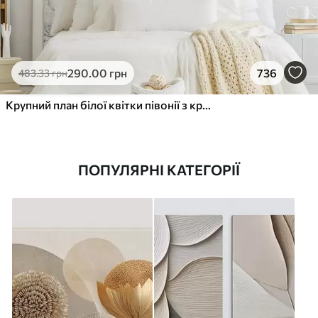
290
.00
грн
736
483
.33
грн
Крупний план білої квітки півонії з крапельками води на пелюстках на розмитому фоні
ПОПУЛЯРНІ КАТЕГОРІЇ