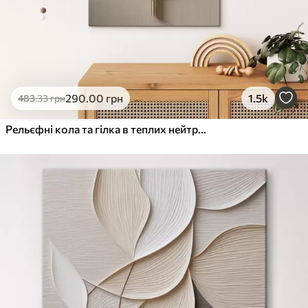
290
.00
грн
1.5k
483
.33
грн
Рельєфні кола та гілка в теплих нейтральних тонах