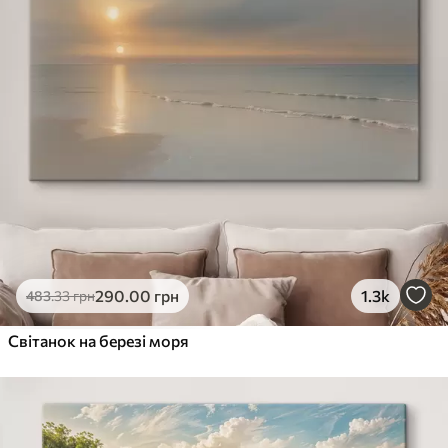
290
.00
грн
1.3k
483
.33
грн
Світанок на березі моря