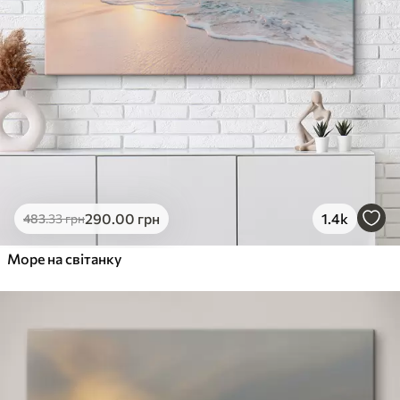
290
.00
грн
1.4k
483
.33
грн
Море на світанку