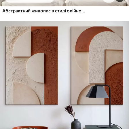
Від
455
.00
грн
✓
Яскраві, насичені кольори
Абстрактний живопис в стилі олійного живопису
✓
Стійкість до вицвітання
✓
Безпечне чорнило без запаху
✓
Поверхня з текстурою полотна
✓
Екологічний матеріал