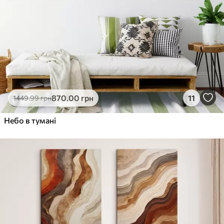
870
.00
грн
11
1449
.99
грн
Небо в тумані