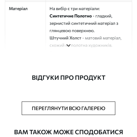
Матеріал
На вибір є три матеріали:
Синтетичне Полотно
- гладкий,
зернистий синтетичний матеріал з
глянцевою поверхнею.
Штучний Холст
- матовий матеріал,
схожий на полотна художників.
Еко-Холст
- високоякісне полотно зі
100% бавовни.
Автор
ART-HOLST
ВІДГУКИ ПРО ПРОДУКТ
Номер артикулу
s49165
Додатково
Можна додати лакове покриття.
ПЕРЕГЛЯНУТИ ВСЮ ГАЛЕРЕЮ
Доступні матеріали
ВАМ ТАКОЖ МОЖЕ СПОДОБАТИСЯ