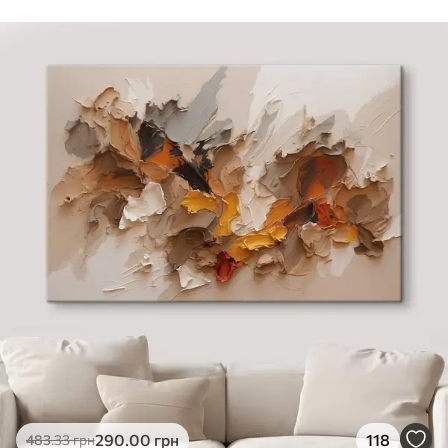
Стандарт
Від
290
.00
грн
✓
Яскраві, насичені кольори
✓
Стійкість до вицвітання
✓
Безпечне чорнило без запаху
✗
Поверхня з текстурою полотна
✗
Екологічний матеріал
Преміум
Від
363
.00
грн
✓
Яскраві, насичені кольори
✓
Стійкість до вицвітання
✓
Безпечне чорнило без запаху
✓
Поверхня з текстурою полотна
✗
Екологічний матеріал
Еко-Преміум
290
.00
грн
118
483
.33
грн