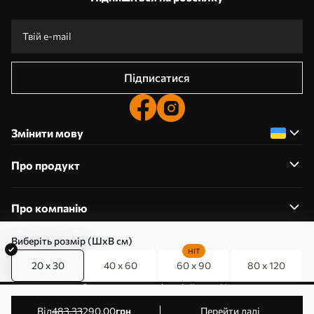
Підписатися
Змінити мову
Про продукт
Про компанію
Виберіть розмір (ШхВ см)
HIT
20 x 30
40 x 60
60 x 90
80 x 120
0800357223
Редагування дозволів на файли cookie
© 2011-2026 Art-holst. Усі права захищені. Власник:
від
483
.33
290
.00
грн
Перейти далі