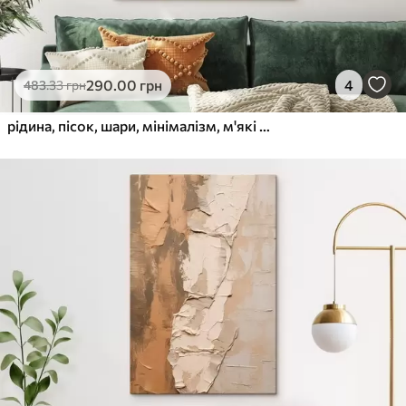
290
.00
грн
4
483
.33
грн
рідина, пісок, шари, мінімалізм, м'які лінії, теплі тони, натуральні, рух