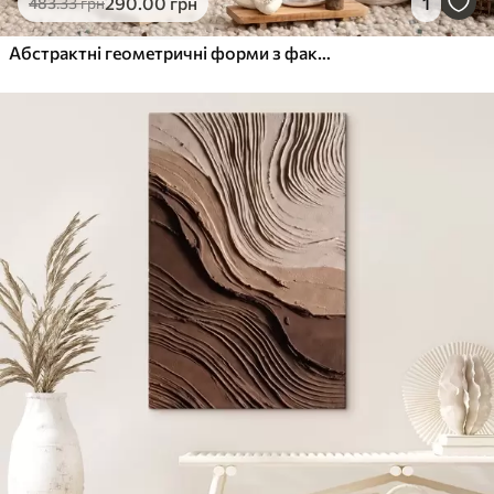
290
.00
грн
1
483
.33
грн
Абстрактні геометричні форми з фактурою