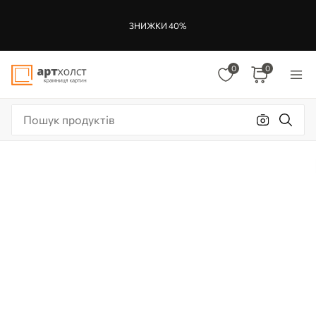
ЗНИЖКИ 40%
0
0