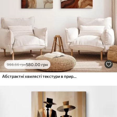
580
.00
грн
966
.66
грн
Абстрактні хвилясті текстури в природних відтінках, зокрема теракотові, бежеві та коричневі