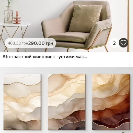
290
.00
грн
2
483
.33
грн
Абстрактний живопис з густими мазками, бежевими та коричневими тонами, фактурною поверхнею, нейтральною кольоровою гамою