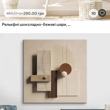
290
.00
грн
10
483
.33
грн
Рельєфні шоколадно-бежеві шари, фактурна паста