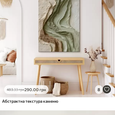
290
.00
грн
8
483
.33
грн
Абстрактна текстура каменю