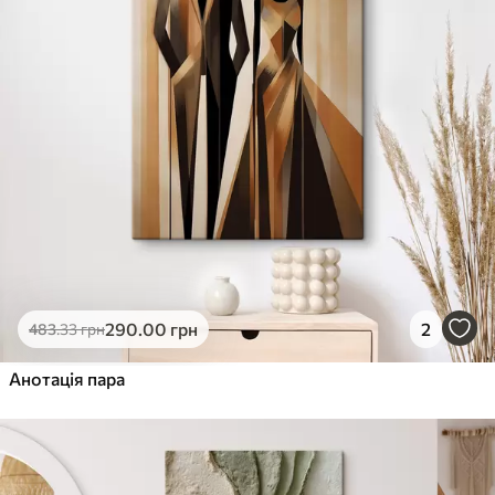
290
.00
грн
2
483
.33
грн
Анотація пара