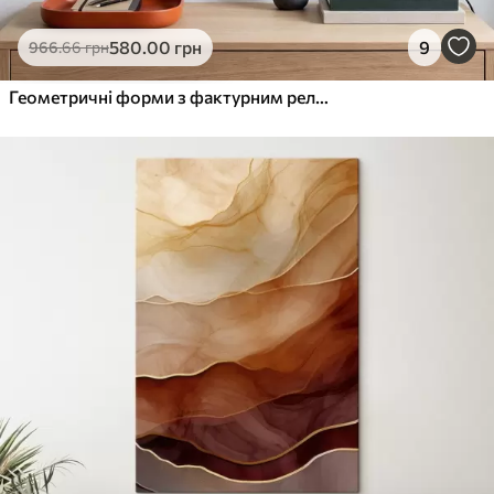
580
.00
грн
9
966
.66
грн
Геометричні форми з фактурним рельєфом