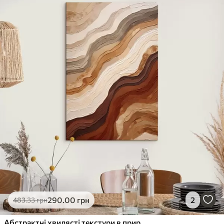
290
.00
грн
2
483
.33
грн
Абстрактні хвилясті текстури в природних відтінках, зокрема теракотові, бежеві та коричневі