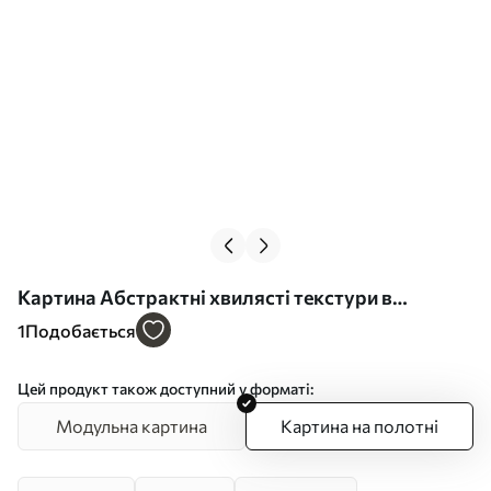
Картина Абстрактні хвилясті текстури в
природних відтінках, зокрема теракота,
1
Подобається
бежевий та коричневий Арт. s49165
Цей продукт також доступний у форматі:
Модульна картина
Картина на полотні