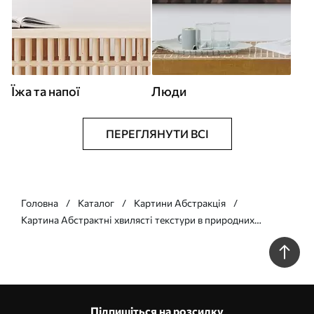
Їжа та напої
Люди
ПЕРЕГЛЯНУТИ ВСІ
Головна
Каталог
Картини Абстракція
Картина Абстрактні хвилясті текстури в природних
відтінках, зокрема теракота, бежевий та коричневий Арт.
s49165
Підпишіться на розсилку