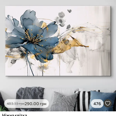
290
.00
грн
476
483
.33
грн
Ніжна квітка