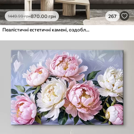
870
.00
грн
267
1449
.99
грн
Пеалістичні естетичні камені, оздоблення будинку, природне освітлення