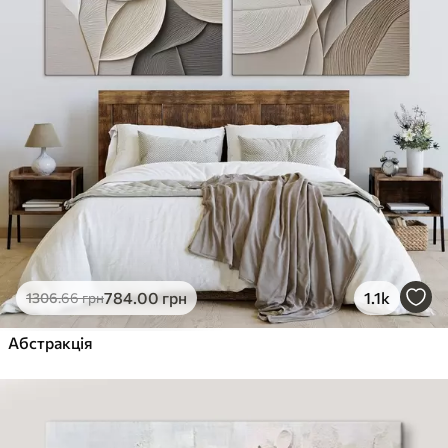
784
.00
грн
1.1k
1306
.66
грн
Абстракція