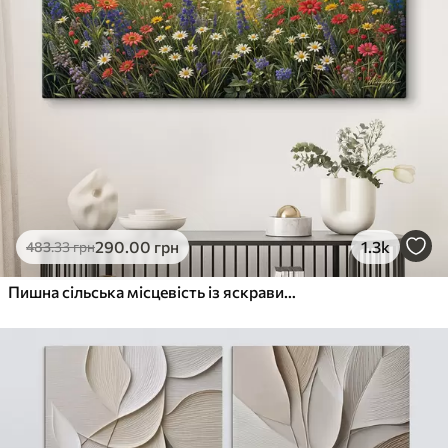
290
.00
грн
1.3k
483
.33
грн
Пишна сільська місцевість із яскравим лугом диких квітів, наповненим різнокольоровими квітами під хмарним небом