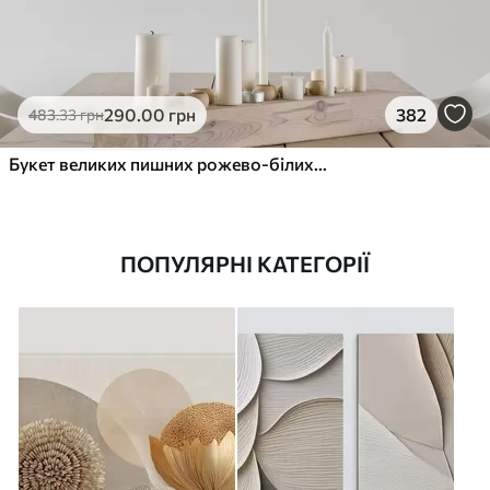
290
.00
грн
382
483
.33
грн
Букет великих пишних рожево-білих квітів півонії із зеленим листям на м’якому розмитому фоні
ПОПУЛЯРНІ КАТЕГОРІЇ