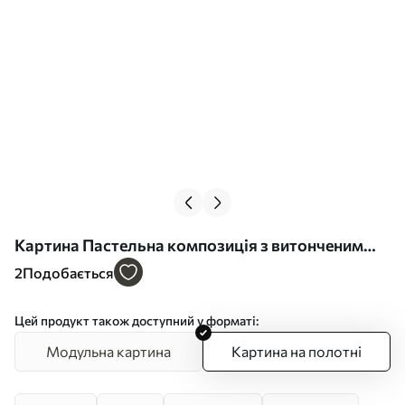
Картина Пастельна композиція з витонченим
листям у сучасному живописному стилі Арт.
2
Подобається
s48873
Цей продукт також доступний у форматі:
Модульна картина
Картина на полотні