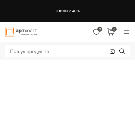
ЗНИЖКИ 40%
0
0