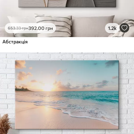
392
.00
грн
1.2k
653
.33
грн
Абстракція