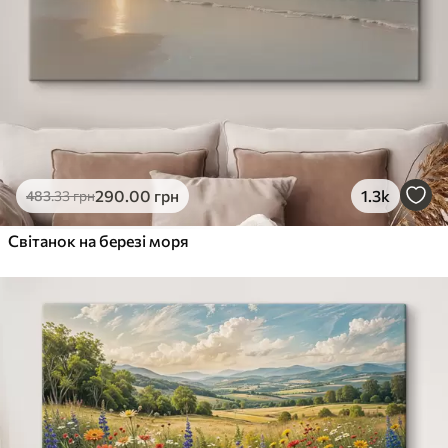
290
.00
грн
1.3k
483
.33
грн
Світанок на березі моря