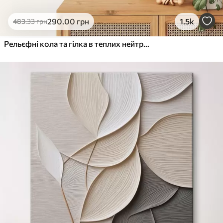
290
.00
грн
1.5k
483
.33
грн
Рельєфні кола та гілка в теплих нейтральних тонах