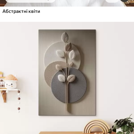
Від
615
.00
грн
✓
Абстрактні квіти
Яскраві, насичені кольори
✓
Стійкість до вицвітання
✓
Безпечне чорнило без запаху
✓
Поверхня з текстурою полотна
✓
Екологічний матеріал