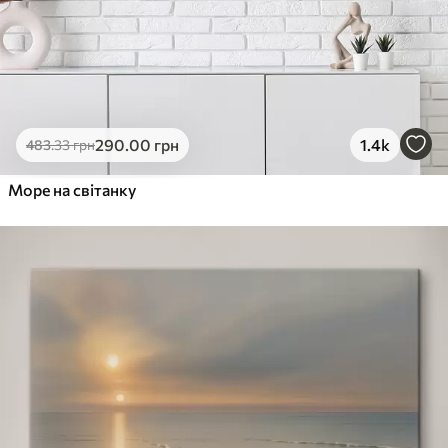
290
.00
грн
1.4k
483
.33
грн
Море на світанку