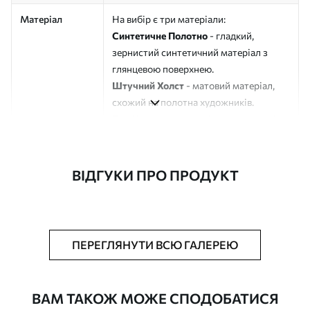
Матеріал
На вибір є три матеріали:
Синтетичне Полотно
- гладкий,
зернистий синтетичний матеріал з
глянцевою поверхнею.
Штучний Холст
- матовий матеріал,
схожий на полотна художників.
Еко-Холст
- високоякісне полотно зі
100% бавовни.
Автор
ART-HOLST
ВІДГУКИ ПРО ПРОДУКТ
Номер артикулу
s48873
Додатково
Можна додати лакове покриття.
ПЕРЕГЛЯНУТИ ВСЮ ГАЛЕРЕЮ
Доступні матеріали
ВАМ ТАКОЖ МОЖЕ СПОДОБАТИСЯ