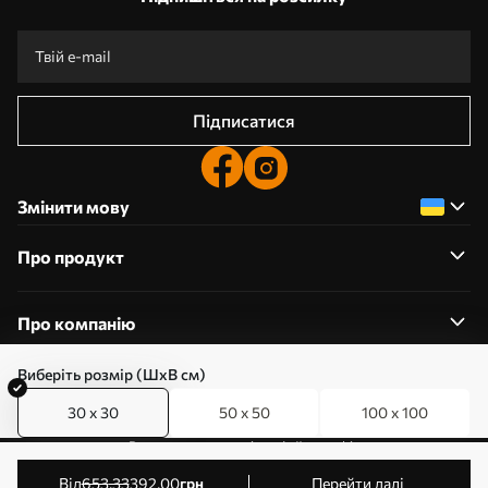
Підписатися
Змінити мову
Про продукт
Про компанію
Виберіть розмір (ШхВ см)
30 x 30
50 x 50
100 x 100
0800357223
Редагування дозволів на файли cookie
© 2011-2026 Art-holst. Усі права захищені. Власник:
від
653
.33
392
.00
грн
Перейти далі