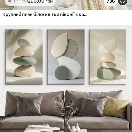
290
.00
грн
736
483
.33
грн
Крупний план білої квітки півонії з крапельками води на пелюстках на розмитому фоні