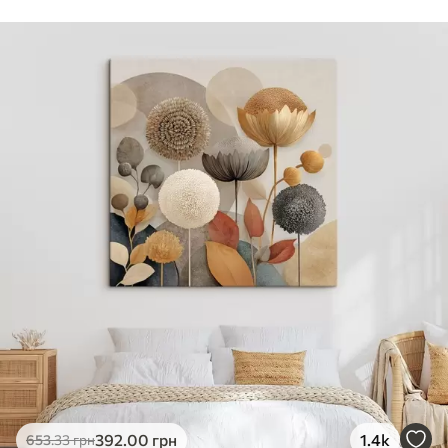
Стандарт
Від
392
.00
грн
✓
Яскраві, насичені кольори
✓
Стійкість до вицвітання
✓
Безпечне чорнило без запаху
✗
Поверхня з текстурою полотна
✗
Екологічний матеріал
Преміум
Від
490
.00
грн
✓
Яскраві, насичені кольори
✓
Стійкість до вицвітання
✓
Безпечне чорнило без запаху
✓
Поверхня з текстурою полотна
✗
Екологічний матеріал
Еко-Преміум
392
.00
грн
1.4k
653
.33
грн