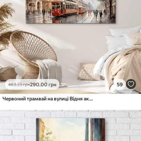
290
.00
грн
59
483
.33
грн
Червоний трамвай на вулиці Відня акварель