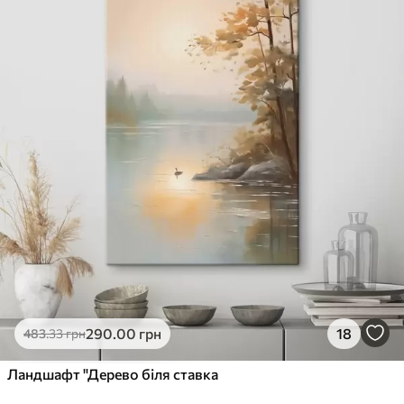
290
.00
грн
18
483
.33
грн
Ландшафт "Дерево біля ставка