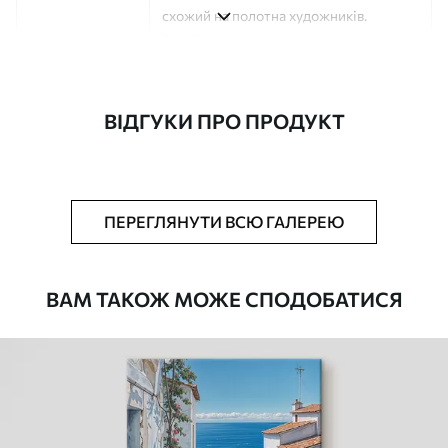
схожий на полотна художників.
Еко-Холст
- високоякісне полотно зі
100% бавовни.
Автор
ART-HOLST
ВІДГУКИ ПРО ПРОДУКТ
Номер артикулу
s48829
Додатково
Можна додати лакове покриття.
ПЕРЕГЛЯНУТИ ВСЮ ГАЛЕРЕЮ
Доступні матеріали
ВАМ ТАКОЖ МОЖЕ СПОДОБАТИСЯ
Стандарт
Від
290
.00
грн
✓
Яскраві, насичені кольори
✓
Стійкість до вицвітання
✓
Безпечне чорнило без запаху
Поверхня з текстурою полотна