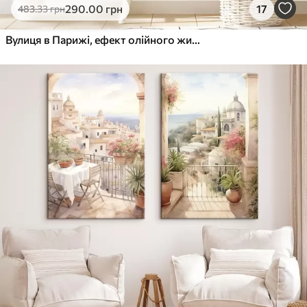
290
.00
грн
17
483
.33
грн
Вулиця в Парижі, ефект олійного живопису