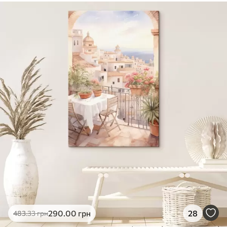
290
.00
грн
28
483
.33
грн