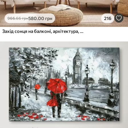
580
.00
грн
216
966
.66
грн
Захід сонця на балконі, архітектура, квітучі квіти, акварельний стиль, середземноморський