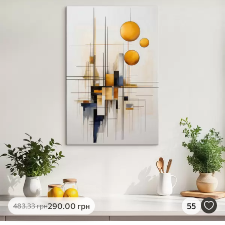
290
.00
грн
55
483
.33
грн