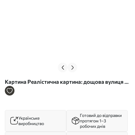
Картина Реалістична картина: дощова вулиця з
парасолькою та відблисками Арт. s48829
Готовий до відправки
Українське
протягом 1–3
виробництво
робочих днів