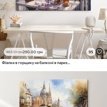
290
.00
грн
95
483
.33
грн
Фіалки в горщику на балконі в паризькій акварелі