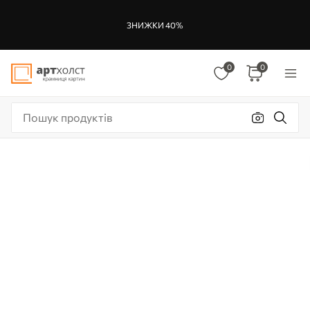
ЗНИЖКИ 40%
0
0