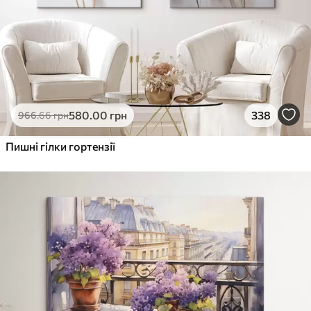
580
.00
грн
338
966
.66
грн
Пишні гілки гортензії