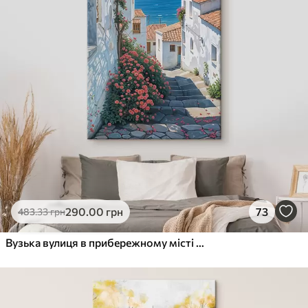
✗
✗
Екологічний матеріал
Преміум
Від
363
.00
грн
✓
Яскраві, насичені кольори
✓
Стійкість до вицвітання
✓
Безпечне чорнило без запаху
✓
Поверхня з текстурою полотна
✗
Екологічний матеріал
Еко-Преміум
290
.00
грн
73
483
.33
грн
Від
455
.00
грн
✓
Яскраві, насичені кольори
Вузька вулиця в прибережному місті з білими будинками, червоними черепичними дахами та яскравими рожевими квітами
✓
Стійкість до вицвітання
✓
Безпечне чорнило без запаху
✓
Поверхня з текстурою полотна
Екологічний матеріал