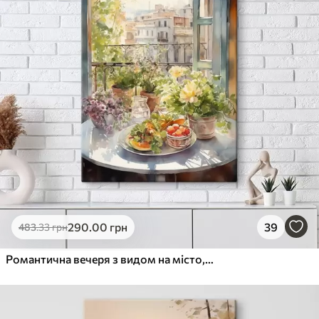
290
.00
грн
39
483
.33
грн
Романтична вечеря з видом на місто, акварель, флористика