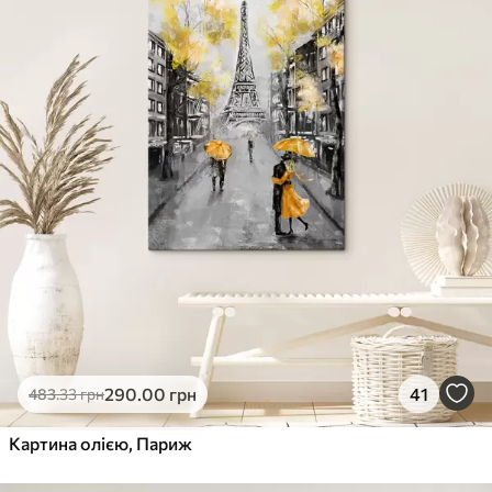
✓
290
.00
грн
41
483
.33
грн
Картина олією, Париж