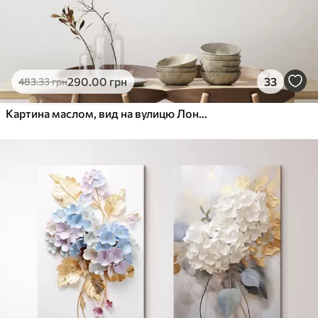
290
.00
грн
33
483
.33
грн
Картина маслом, вид на вулицю Лондона в чорно-білих тонах