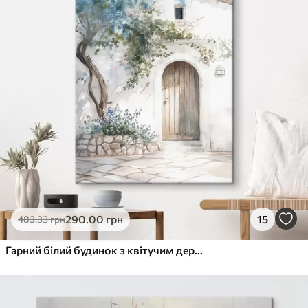
290
.00
грн
15
483
.33
грн
Гарний білий будинок з квітучим деревом, середземноморський, акварельний стиль