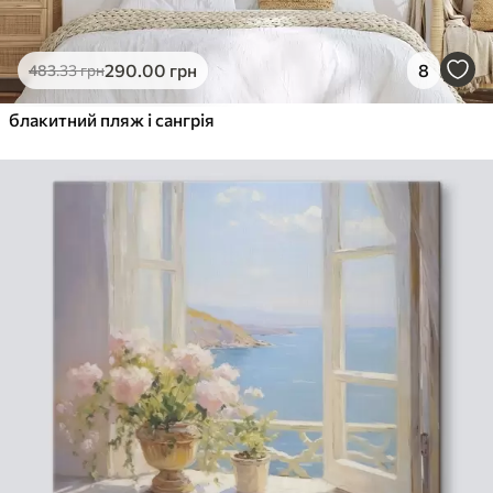
290
.00
грн
8
483
.33
грн
блакитний пляж і сангрія