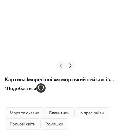
Картина Імпресіонізм: морський пейзаж із
вітрильником і квітами Арт. s48813
1
Подобається
Моря та океани
Блакитний
Імпресіонізм
Польові квіти
Ромашки