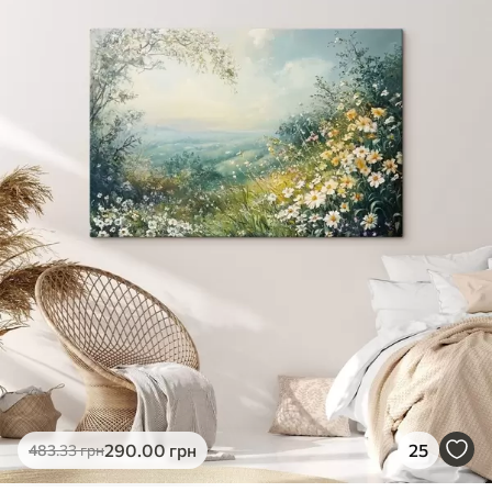
✓
Яскраві, насичені кольори
✓
Стійкість до вицвітання
✓
Безпечне чорнило без запаху
✗
Поверхня з текстурою полотна
✗
Екологічний матеріал
Преміум
Від
490
.00
грн
✓
Яскраві, насичені кольори
✓
Стійкість до вицвітання
✓
Безпечне чорнило без запаху
✓
Поверхня з текстурою полотна
✗
Екологічний матеріал
Еко-Преміум
290
.00
грн
25
483
.33
грн
Від
615
.00
грн