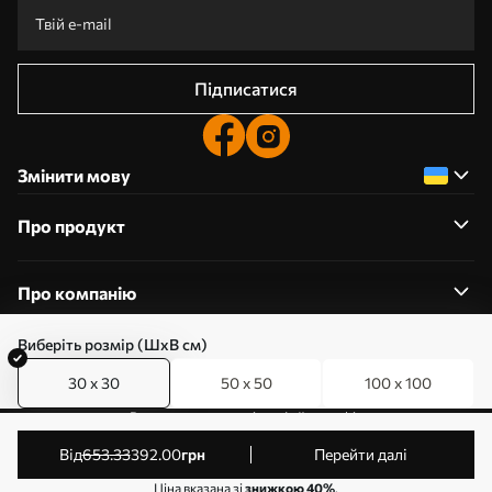
Підписатися
Змінити мову
Про продукт
Про компанію
Виберіть розмір (ШхВ см)
30 x 30
50 x 50
100 x 100
0800357223
Редагування дозволів на файли cookie
© 2011-2026 Art-holst. Усі права захищені. Власник:
від
653
.33
392
.00
грн
Перейти далі
ТОВ “КЛЄВЄР”. Код ЄДРПОУ: 31780602.
Ціна вказана зі
знижкою 40%
.