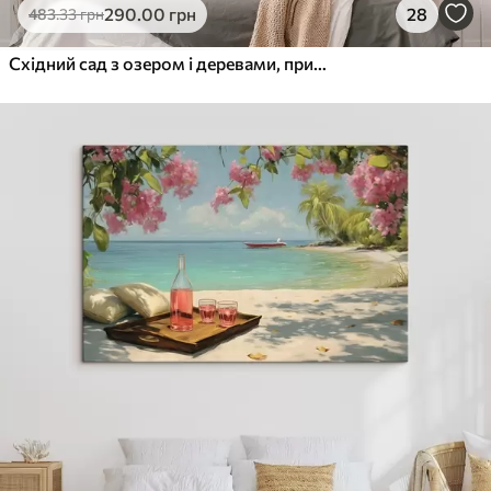
290
.00
грн
28
483
.33
грн
Східний сад з озером і деревами, природа, акварельний стиль