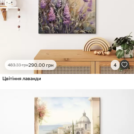
290
.00
грн
4
483
.33
грн
Цвітіння лаванди