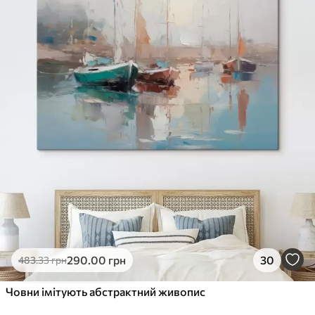
290
.00
грн
30
483
.33
грн
Човни імітують абстрактний живопис