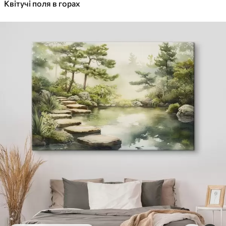
✓
Квітучі поля в горах
Яскраві, насичені кольори
✓
Стійкість до вицвітання
✓
Безпечне чорнило без запаху
✓
Поверхня з текстурою полотна
✓
Екологічний матеріал