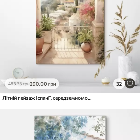
290
.00
грн
32
483
.33
грн
Літній пейзаж Іспанії, середземноморська архітектура, акварельний стиль