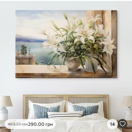
290
.00
грн
14
483
.33
грн