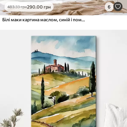
290
.00
грн
6
483
.33
грн
Білі маки картина маслом, синій і помаранчевий колір