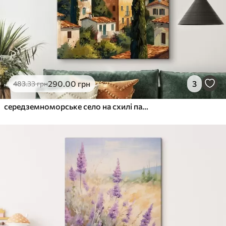
290
.00
грн
3
483
.33
грн
середземноморське село на схилі пагорба, ряди будинків теплих відтінків з теракотовими дахами