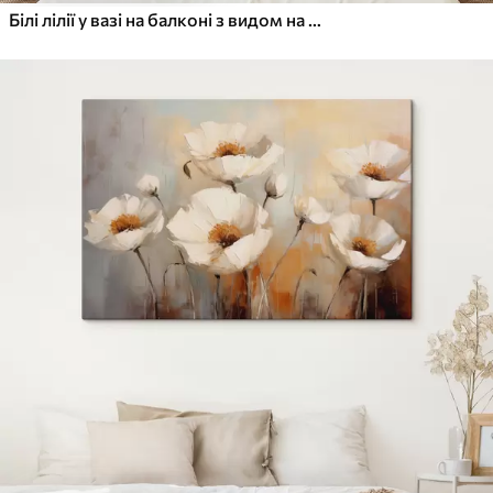
Білі лілії у вазі на балконі з видом на море і гори акварель