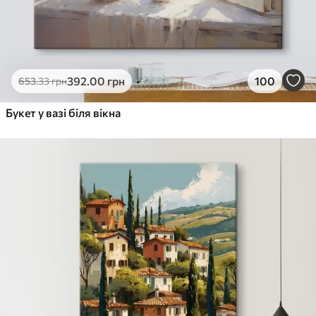
392
.00
грн
100
653
.33
грн
Букет у вазі біля вікна