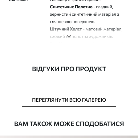
Синтетичне Полотно
- гладкий,
зернистий синтетичний матеріал з
глянцевою поверхнею.
Штучний Холст
- матовий матеріал,
схожий на полотна художників.
Еко-Холст
- високоякісне полотно зі
100% бавовни.
Автор
ART-HOLST
ВІДГУКИ ПРО ПРОДУКТ
Номер артикулу
s48813
Додатково
Можна додати лакове покриття.
ПЕРЕГЛЯНУТИ ВСЮ ГАЛЕРЕЮ
Доступні матеріали
ВАМ ТАКОЖ МОЖЕ СПОДОБАТИСЯ
Стандарт
Від
392
.00
грн