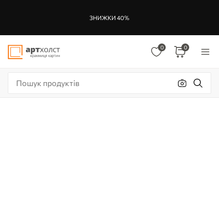
ЗНИЖКИ 40%
0
0