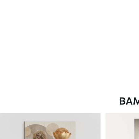
глянцевою поверхнею.
Штучний Холст
- матовий
Еко-Холст
- високоякісне
Автор
ART-HOLST
Номер артикулу
s48761
Додатково
Можна додати лакове пок
Доступні матеріали
ВА
Стандарт
Преміум
Від
290
.00
грн
Від
363
.00
грн
✓
✓
Яскраві, насичені кольори
Яскраві, насичені ко
✓
✓
Стійкість до вицвітання
Стійкість до вицвіта
✓
✓
Безпечне чорнило без запаху
Безпечне чорнило бе