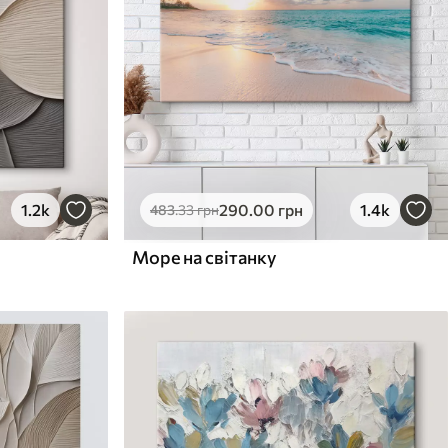
1.2k
290
.00
грн
1.4k
483
.33
грн
Море на світанку