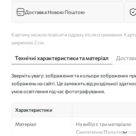
Доставка Новою Поштою
Картину можна повісити одразу після отримання. Карти
шириною 2 см.
Технічні характеристики та матеріал
Доставк
Зверніть увагу: зображення та кольори зображених пре
зображень на сайті. Це залежить від роздільної здатно
умов освітлення під час фотографування.
Характеристики
Матеріал
На вибір є три матеріали:
Синтетичне Полотно
- гл