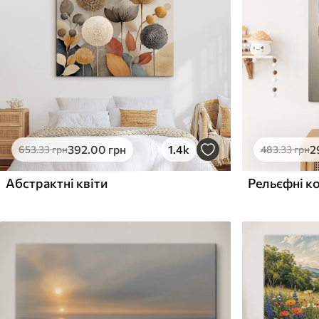
Поверхня з текстурою
Поверхня з текстуро
✗
✓
полотна
полотна
✗
✗
Екологічний матеріал
Екологічний матеріа
392
.00
грн
1.4k
2
653
.33
грн
483
.33
грн
Абстрактні квіти