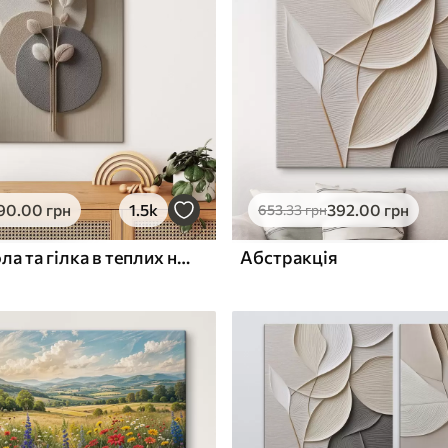
ю
Поверхня з текстурою
✓
полотна
✓
л
Екологічний матеріал
90
.00
грн
1.5k
392
.00
грн
653
.33
грн
Рельєфні кола та гілка в теплих нейтральних тонах
Абстракція