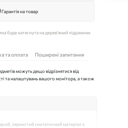
Гарантія на товар
на буде натягнута на дерев'яний підрамник
а та оплата
Поширені запитання
дметів можуть дещо відрізнятися від
сті та налаштувань вашого монітора, а також
адкий, зернистий синтетичний матеріал з