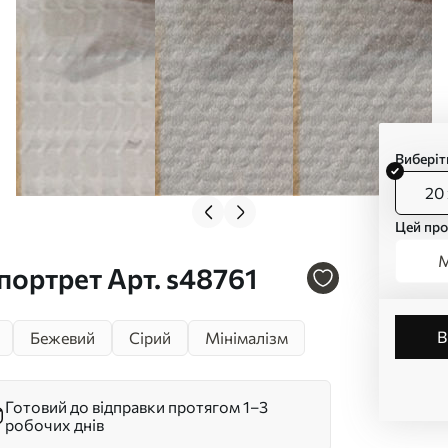
Виберіт
20 
Цей про
М
портрет Арт. s48761
Бежевий
Сірий
Мінімалізм
Готовий до відправки протягом 1–3
робочих днів