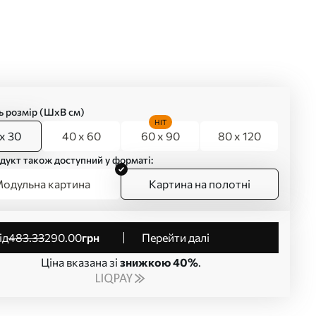
ь розмір (ШхВ см)
HIT
x 30
40 x 60
60 x 90
80 x 120
дукт також доступний у форматі:
одульна картина
Картина на полотні
від
483
.33
290
.00
грн
Перейти далі
Ціна вказана зі
знижкою 40%
.