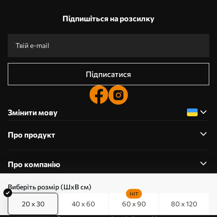
Підпишіться на розсилку
Підписатися
Змінити мову
Про продукт
Про компанію
Виберіть розмір (ШхВ см)
HIT
20 x 30
40 x 60
60 x 90
80 x 120
0800357223