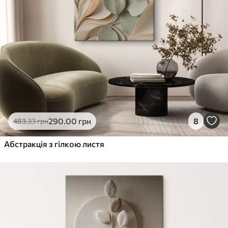
290
.00
грн
8
483
.33
грн
Абстракція з гілкою листя