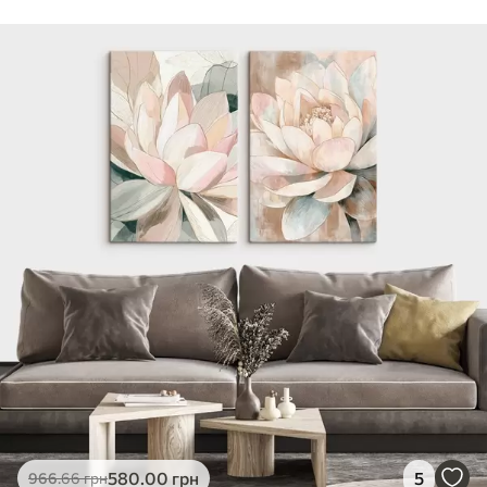
Стандарт
Від
290
.00
грн
✓
Яскраві, насичені кольори
✓
Стійкість до вицвітання
✓
Безпечне чорнило без запаху
✗
Поверхня з текстурою полотна
✗
Екологічний матеріал
Преміум
Від
363
.00
грн
✓
Яскраві, насичені кольори
✓
Стійкість до вицвітання
✓
Безпечне чорнило без запаху
✓
Поверхня з текстурою полотна
✗
Екологічний матеріал
Еко-Преміум
580
.00
грн
5
966
.66
грн