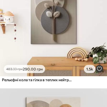
290
.00
грн
1.5k
483
.33
грн
Рельєфні кола та гілка в теплих нейтральних тонах