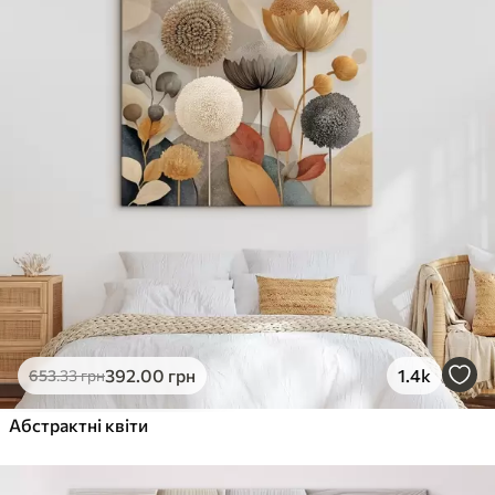
392
.00
грн
1.4k
653
.33
грн
Абстрактні квіти