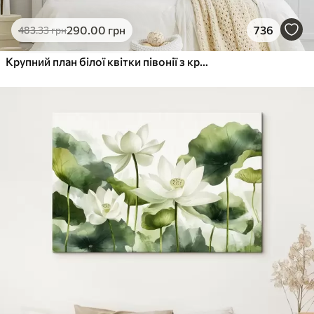
290
.00
грн
736
483
.33
грн
Крупний план білої квітки півонії з крапельками води на пелюстках на розмитому фоні