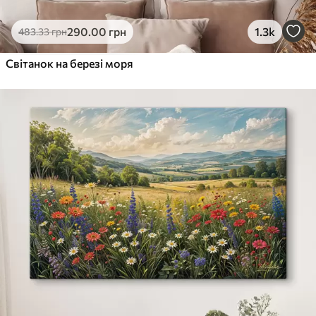
290
.00
грн
1.3k
483
.33
грн
Світанок на березі моря