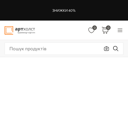
ЗНИЖКИ 40%
0
0