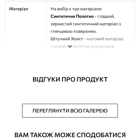
Матеріал
На вибір є три матеріали:
Синтетичне Полотно
- гладкий,
зернистий синтетичний матеріал з
глянцевою поверхнею.
Штучний Холст
- матовий матеріал,
схожий на полотна художників.
Еко-Холст
- високоякісне полотно зі
100% бавовни.
Автор
ART-HOLST
ВІДГУКИ ПРО ПРОДУКТ
Номер артикулу
s48213
Додатково
Можна додати лакове покриття.
ПЕРЕГЛЯНУТИ ВСЮ ГАЛЕРЕЮ
Доступні матеріали
ВАМ ТАКОЖ МОЖЕ СПОДОБАТИСЯ