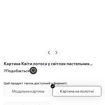
Картина Квіти лотоса у світлих пастельних
тонах у стилі олійного живопису Арт. s48213
7
Подобається
Цей продукт також доступний у форматі:
Модульна картина
Картина на полотні