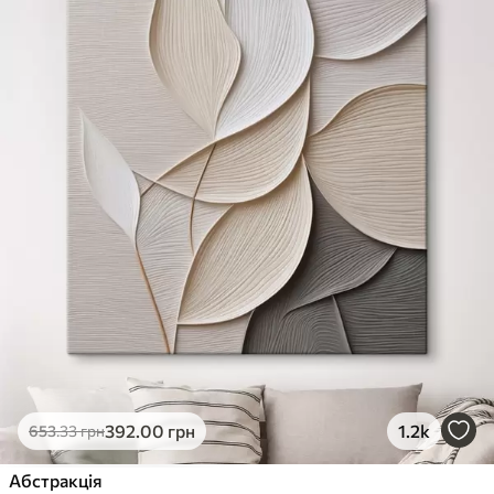
392
.00
грн
1.2k
653
.33
грн
Абстракція