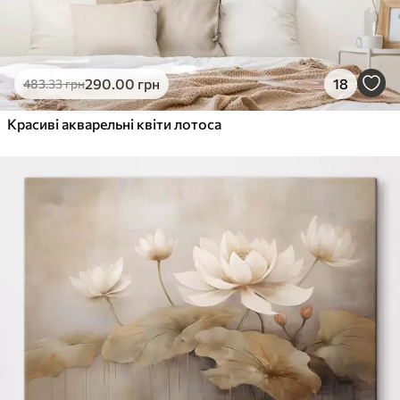
290
.00
грн
18
483
.33
грн
Красиві акварельні квіти лотоса