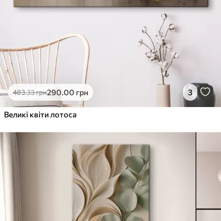
290
.00
грн
3
483
.33
грн
Великі квіти лотоса