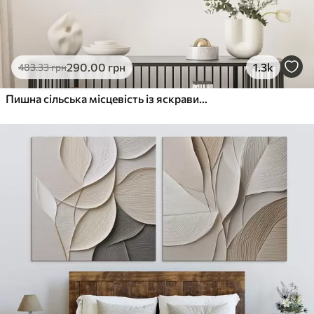
290
.00
грн
1.3k
483
.33
грн
Пишна сільська місцевість із яскравим лугом диких квітів, наповненим різнокольоровими квітами під хмарним небом