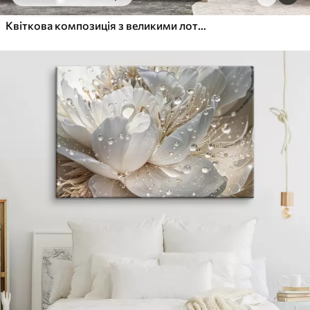
Від
455
.00
грн
✓
Яскраві, насичені кольори
Квіткова композиція з великими лотосами в пастельно-кораловій гамі
✓
Стійкість до вицвітання
✓
Безпечне чорнило без запаху
✓
Поверхня з текстурою полотна
✓
Екологічний матеріал