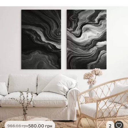
Стандарт
Від
290
.00
грн
✓
Яскраві, насичені кольори
✓
Стійкість до вицвітання
✓
Безпечне чорнило без запаху
✗
Поверхня з текстурою полотна
✗
Екологічний матеріал
Преміум
Від
363
.00
грн
✓
Яскраві, насичені кольори
✓
Стійкість до вицвітання
✓
Безпечне чорнило без запаху
✓
Поверхня з текстурою полотна
✗
Екологічний матеріал
Еко-Преміум
580
.00
грн
2
966
.66
грн