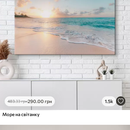
290
.00
грн
1.5k
483
.33
грн
Море на світанку