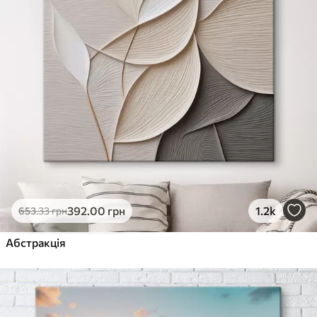
392
.00
грн
1.2k
653
.33
грн
Абстракція