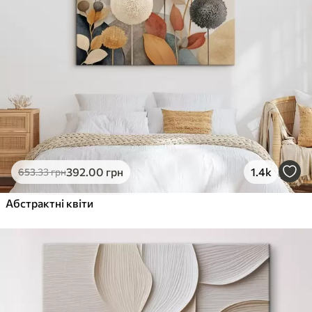
392
.00
грн
1.4k
653
.33
грн
Абстрактні квіти