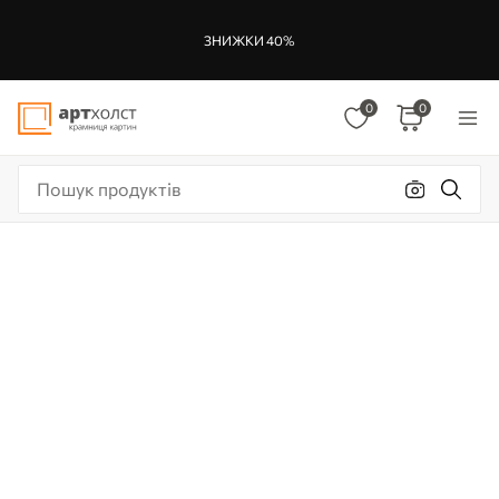
ЗНИЖКИ 40%
0
0