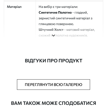
Матеріал
На вибір є три матеріали:
Синтетичне Полотно
- гладкий,
зернистий синтетичний матеріал з
глянцевою поверхнею.
Штучний Холст
- матовий матеріал,
схожий на полотна художників.
Еко-Холст
- високоякісне полотно зі
100% бавовни.
Автор
ART-HOLST
ВІДГУКИ ПРО ПРОДУКТ
Номер артикулу
s47999
Додатково
Можна додати лакове покриття.
ПЕРЕГЛЯНУТИ ВСЮ ГАЛЕРЕЮ
Доступні матеріали
ВАМ ТАКОЖ МОЖЕ СПОДОБАТИСЯ