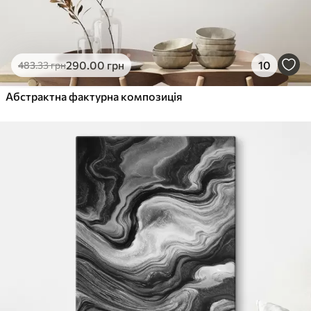
290
.00
грн
10
483
.33
грн
Абстрактна фактурна композиція