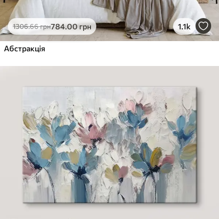
784
.00
грн
1.1k
1306
.66
грн
Абстракція