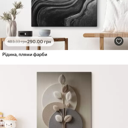
290
.00
грн
483
.33
грн
Рідина, плями фарби