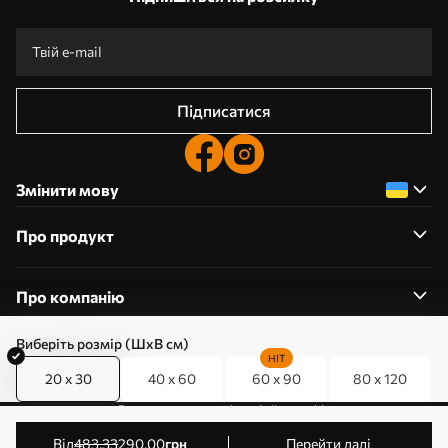
Підписатися
Змінити мову
Про продукт
Про компанію
Виберіть розмір (ШхВ см)
HIT
20 x 30
40 x 60
60 x 90
80 x 120
0800357223
Редагування дозволів на файли cookie
© 2011-2026 Art-holst. Усі права захищені. Власник:
від
483
.33
290
.00
грн
Перейти далі