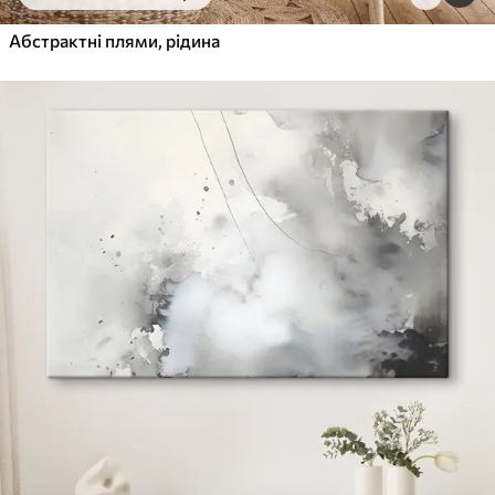
Від
455
.00
грн
✓
Абстрактні плями, рідина
Яскраві, насичені кольори
✓
Стійкість до вицвітання
✓
Безпечне чорнило без запаху
✓
Поверхня з текстурою полотна
✓
Екологічний матеріал