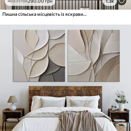
290
.00
грн
1.3k
483
.33
грн
Пишна сільська місцевість із яскравим лугом диких квітів, наповненим різнокольоровими квітами під хмарним небом