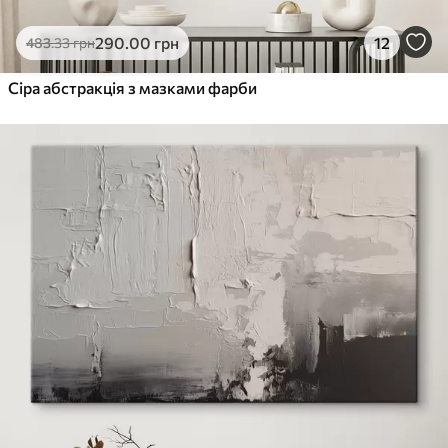
290
.00
грн
12
483
.33
грн
Сіра абстракція з мазками фарби