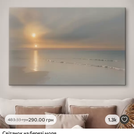
290
.00
грн
1.3k
483
.33
грн
Світанок на березі моря