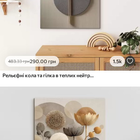
290
.00
грн
1.5k
483
.33
грн
Рельєфні кола та гілка в теплих нейтральних тонах