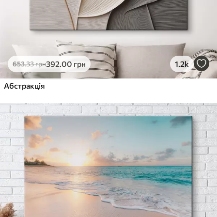
392
.00
грн
1.2k
653
.33
грн
Абстракція