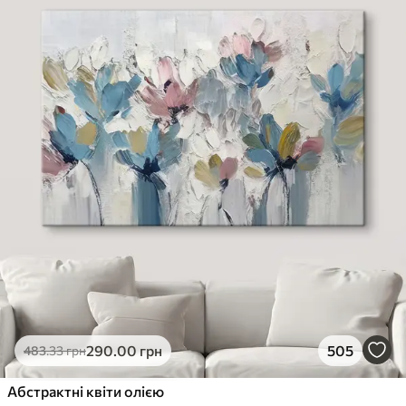
290
.00
грн
505
483
.33
грн
Абстрактні квіти олією