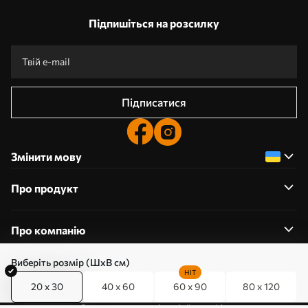
Підпишіться на розсилку
Підписатися
Змінити мову
Про продукт
Про компанію
Виберіть розмір (ШхВ см)
HIT
20 x 30
40 x 60
60 x 90
80 x 120
0800357223
Редагування дозволів на файли cookie