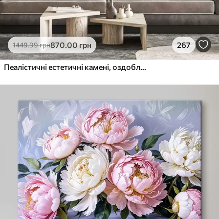
870
.00
грн
267
1449
.99
грн
Пеалістичні естетичні камені, оздоблення будинку, природне освітлення