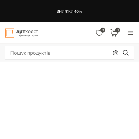
ЗНИЖКИ 40%
0
0