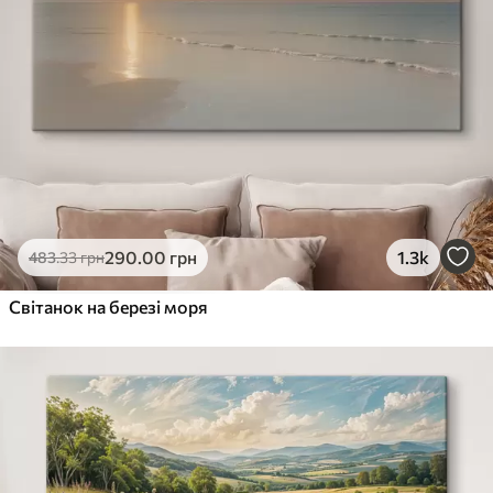
290
.00
грн
1.3k
483
.33
грн
Світанок на березі моря