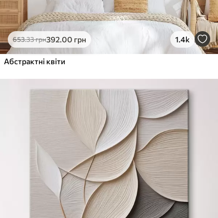
392
.00
грн
1.4k
653
.33
грн
Абстрактні квіти