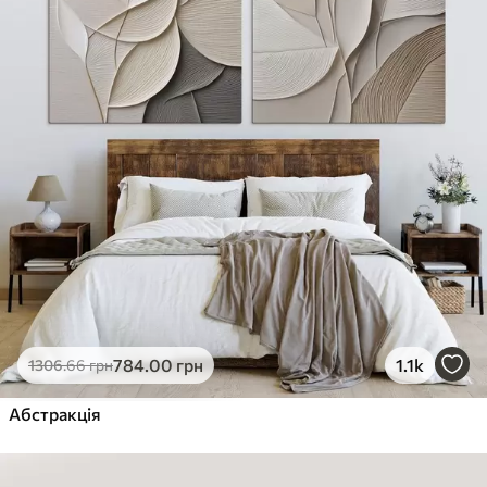
784
.00
грн
1.1k
1306
.66
грн
Абстракція