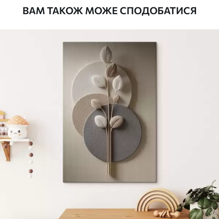
ВАМ ТАКОЖ МОЖЕ СПОДОБАТИСЯ
Стандарт
Від
290
.00
грн
✓
Яскраві, насичені кольори
✓
Стійкість до вицвітання
✓
Безпечне чорнило без запаху
✗
Поверхня з текстурою полотна
✗
Екологічний матеріал
Преміум
Від
363
.00
грн
✓
Яскраві, насичені кольори
✓
Стійкість до вицвітання
✓
Безпечне чорнило без запаху
✓
Поверхня з текстурою полотна
✗
Екологічний матеріал