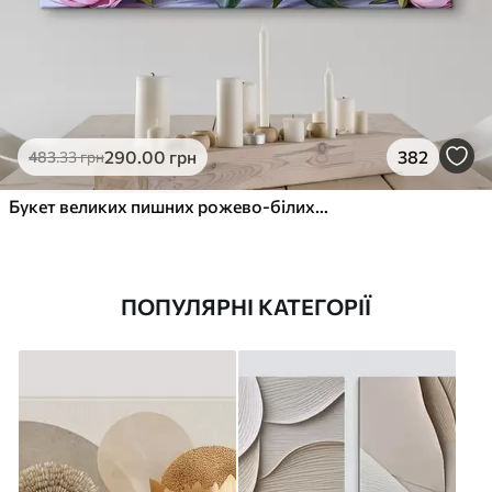
290
.00
грн
382
483
.33
грн
Букет великих пишних рожево-білих квітів півонії із зеленим листям на м’якому розмитому фоні
ПОПУЛЯРНІ КАТЕГОРІЇ