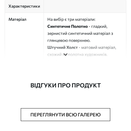
Характеристики
Матеріал
На вибір є три матеріали:
Синтетичне Полотно
- гладкий,
зернистий синтетичний матеріал з
глянцевою поверхнею.
Штучний Холст
- матовий матеріал,
схожий на полотна художників.
Еко-Холст
- високоякісне полотно зі
100% бавовни.
Автор
ART-HOLST
ВІДГУКИ ПРО ПРОДУКТ
Номер артикулу
s47851
Додатково
Можна додати лакове покриття.
ПЕРЕГЛЯНУТИ ВСЮ ГАЛЕРЕЮ
Доступні матеріали