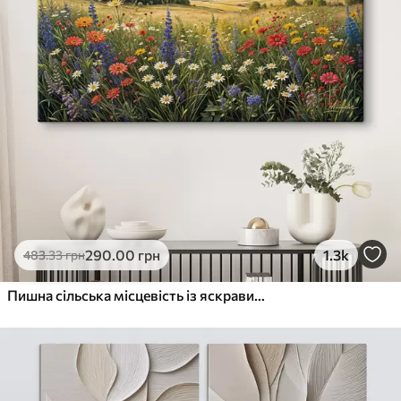
290
.00
грн
1.3k
483
.33
грн
Пишна сільська місцевість із яскравим лугом диких квітів, наповненим різнокольоровими квітами під хмарним небом