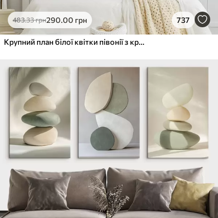
290
.00
грн
737
483
.33
грн
Крупний план білої квітки півонії з крапельками води на пелюстках на розмитому фоні