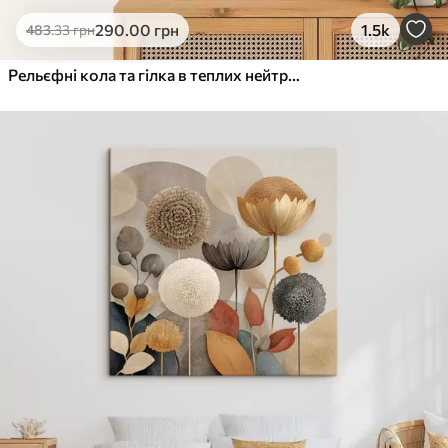
Еко-Преміум
290
.00
грн
1.5k
483
.33
грн
Від
455
.00
грн
✓
Яскраві, насичені кольори
Рельєфні кола та гілка в теплих нейтральних тонах
✓
Стійкість до вицвітання
✓
Безпечне чорнило без запаху
✓
Поверхня з текстурою полотна
✓
Екологічний матеріал