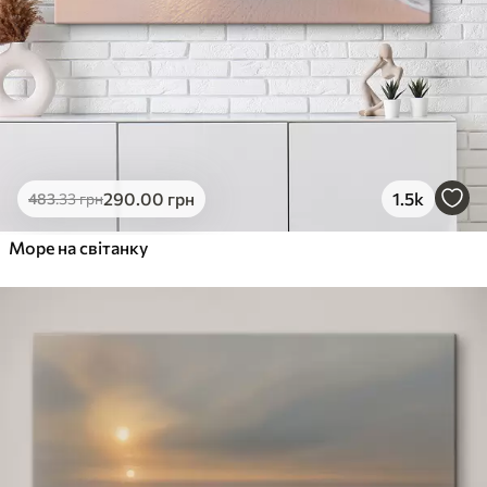
290
.00
грн
1.5k
483
.33
грн
Море на світанку