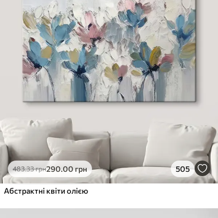
290
.00
грн
505
483
.33
грн
Абстрактні квіти олією