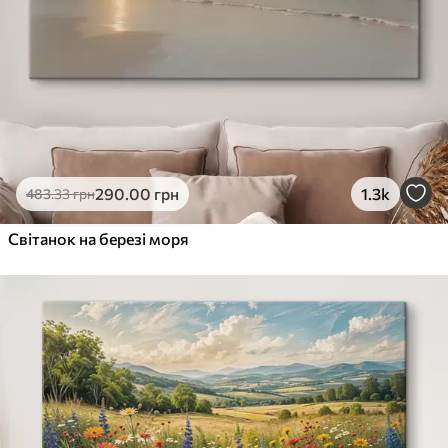
290
.00
грн
1.3k
483
.33
грн
Світанок на березі моря