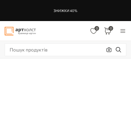
ЗНИЖКИ 40%
0
0