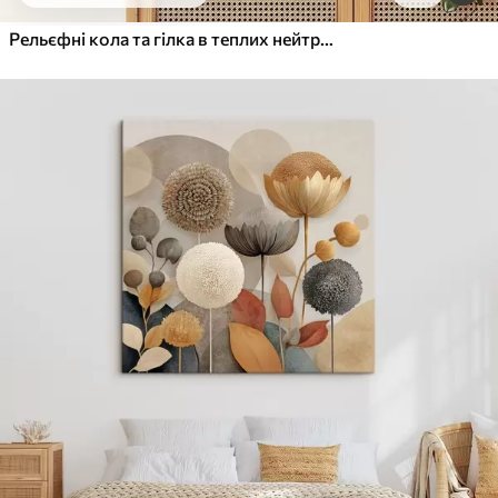
Від
455
.00
грн
✓
Яскраві, насичені кольори
Рельєфні кола та гілка в теплих нейтральних тонах
✓
Стійкість до вицвітання
✓
Безпечне чорнило без запаху
✓
Поверхня з текстурою полотна
✓
Екологічний матеріал