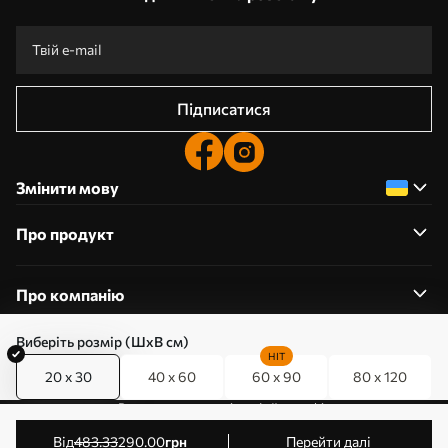
Підписатися
Змінити мову
Про продукт
Про компанію
Виберіть розмір (ШхВ см)
HIT
20 x 30
40 x 60
60 x 90
80 x 120
0800357223
Редагування дозволів на файли cookie
© 2011-2026 Art-holst. Усі права захищені. Власник:
від
483
.33
290
.00
грн
Перейти далі