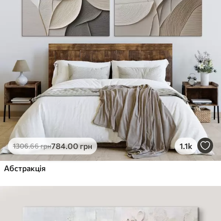
784
.00
грн
1.1k
1306
.66
грн
Абстракція