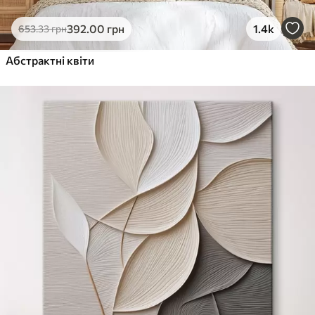
392
.00
грн
1.4k
653
.33
грн
Абстрактні квіти