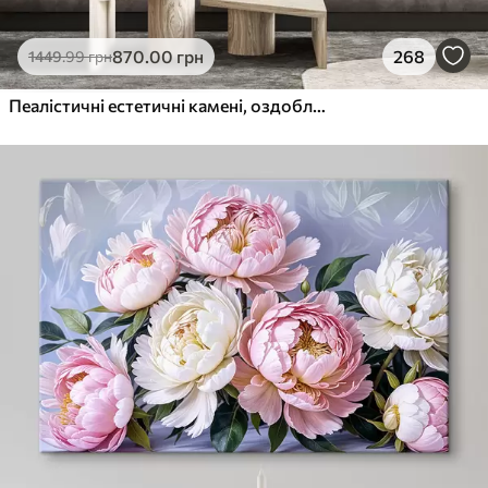
870
.00
грн
268
1449
.99
грн
Пеалістичні естетичні камені, оздоблення будинку, природне освітлення