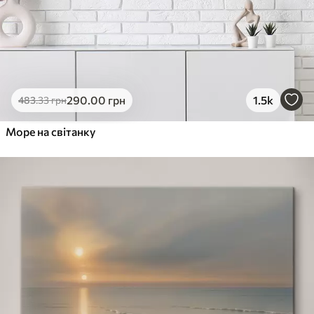
290
.00
грн
1.5k
483
.33
грн
Море на світанку