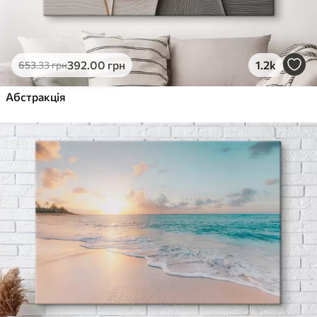
392
.00
грн
1.2k
653
.33
грн
Абстракція