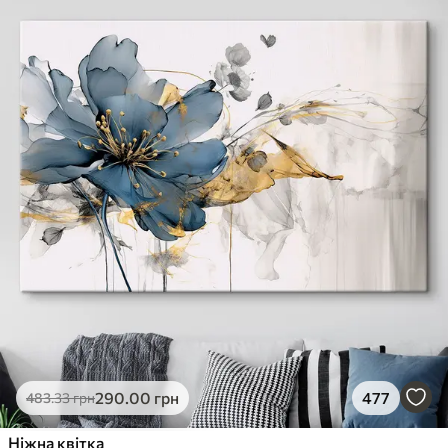
290
.00
грн
477
483
.33
грн
Ніжна квітка