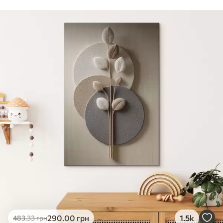
Стандарт
Від
290
.00
грн
✓
Яскраві, насичені кольори
✓
Стійкість до вицвітання
✓
Безпечне чорнило без запаху
✗
Поверхня з текстурою полотна
✗
Екологічний матеріал
Преміум
Від
363
.00
грн
✓
Яскраві, насичені кольори
✓
Стійкість до вицвітання
✓
Безпечне чорнило без запаху
✓
Поверхня з текстурою полотна
✗
Екологічний матеріал
Еко-Преміум
290
.00
грн
1.5k
483
.33
грн