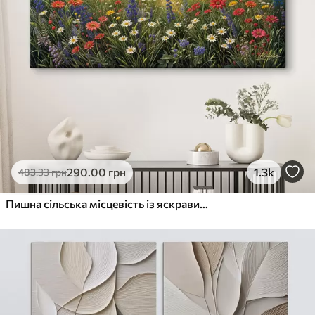
290
.00
грн
1.3k
483
.33
грн
Пишна сільська місцевість із яскравим лугом диких квітів, наповненим різнокольоровими квітами під хмарним небом