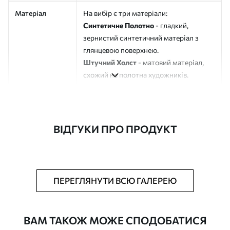
Матеріал
На вибір є три матеріали:
Синтетичне Полотно
- гладкий,
зернистий синтетичний матеріал з
глянцевою поверхнею.
Штучний Холст
- матовий матеріал,
схожий на полотна художників.
Еко-Холст
- високоякісне полотно зі
100% бавовни.
Автор
ART-HOLST
ВІДГУКИ ПРО ПРОДУКТ
Номер артикулу
s47800
Додатково
Можна додати лакове покриття.
ПЕРЕГЛЯНУТИ ВСЮ ГАЛЕРЕЮ
Доступні матеріали
ВАМ ТАКОЖ МОЖЕ СПОДОБАТИСЯ