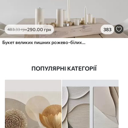
290
.00
грн
383
483
.33
грн
Букет великих пишних рожево-білих квітів півонії із зеленим листям на м’якому розмитому фоні
ПОПУЛЯРНІ КАТЕГОРІЇ