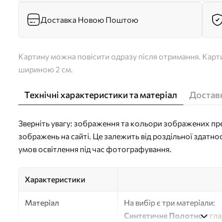
Доставка Новою Поштою
Картину можна повісити одразу після отримання. Карти
шириною 2 см.
Технічні характеристики та матеріал
Доставк
Зверніть увагу: зображення та кольори зображених пре
зображень на сайті. Це залежить від роздільної здатно
умов освітлення під час фотографування.
Характеристики
Матеріал
На вибір є три матеріали:
Синтетичне Полотно
- гл