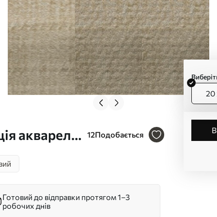
Виберіт
20 
ція акварелі
12
Подобається
вий
Готовий до відправки протягом 1–3
робочих днів