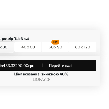
ь розмір (ШхВ см)
HIT
x 30
40 x 60
60 x 90
80 x 120
від
483
.33
290
.00
грн
Перейти далі
Ціна вказана зі
знижкою 40%
.