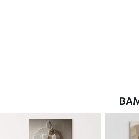
глянцевою поверхнею.
Штучний Холст
- матовий
Еко-Холст
- високоякісне
Автор
ART-HOLST
Номер артикулу
s47644
Додатково
Можна додати лакове пок
Доступні матеріали
ВА
Стандарт
Преміум
Від
290
.00
грн
Від
363
.00
грн
✓
✓
Яскраві, насичені кольори
Яскраві, насичені ко
✓
✓
Стійкість до вицвітання
Стійкість до вицвіта
✓
✓
Безпечне чорнило без запаху
Безпечне чорнило бе