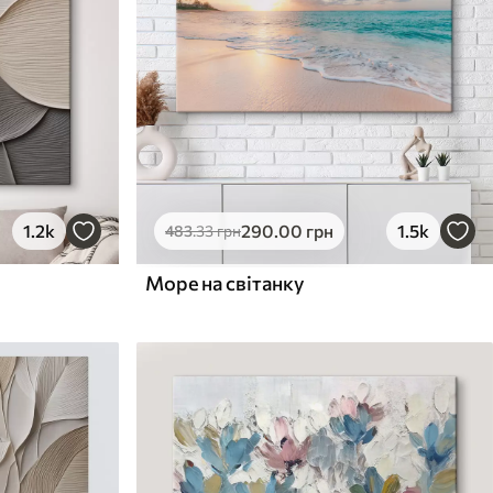
1.2k
290
.00
грн
1.5k
483
.33
грн
Море на світанку