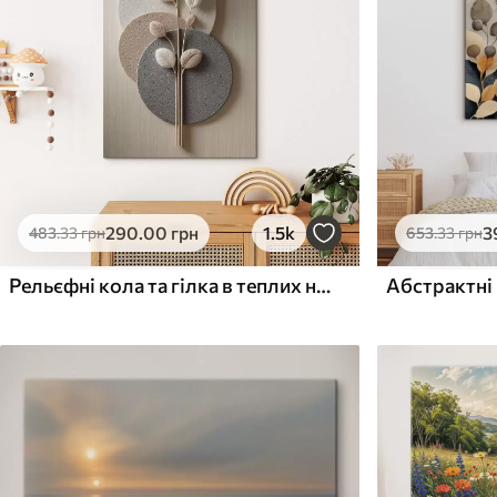
Поверхня з текстурою
Поверхня з текстуро
✗
✓
полотна
полотна
✗
✗
Екологічний матеріал
Екологічний матеріа
290
.00
грн
1.5k
3
483
.33
грн
653
.33
грн
Рельєфні кола та гілка в теплих нейтральних тонах
Абстрактні 