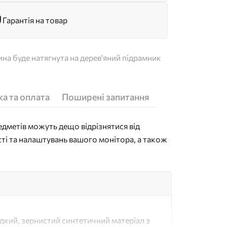
Гарантія на товар
на буде натягнута на дерев'яний підрамник
а та оплата
Поширені запитання
дметів можуть дещо відрізнятися від
сті та налаштувань вашого монітора, а також
адкий, зернистий синтетичний матеріал з