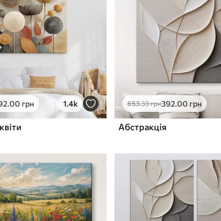
ю
Поверхня з текстурою
✓
полотна
✓
л
Екологічний матеріал
92
.00
грн
1.4k
392
.00
грн
653
.33
грн
квіти
Абстракція