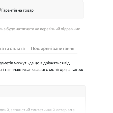
Гарантія на товар
на буде натягнута на дерев'яний підрамник
а та оплата
Поширені запитання
дметів можуть дещо відрізнятися від
сті та налаштувань вашого монітора, а також
адкий, зернистий синтетичний матеріал з