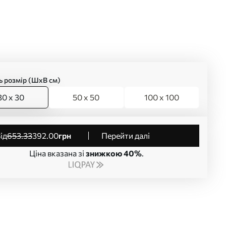
ь розмір (ШхВ см)
30 x 30
50 x 50
100 x 100
від
653
.33
392
.00
грн
Перейти далі
Ціна вказана зі
знижкою 40%
.