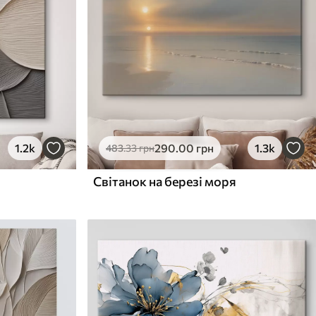
1.2k
290
.00
грн
1.3k
483
.33
грн
Світанок на березі моря