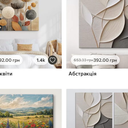
ю
Поверхня з текстурою
✓
полотна
✓
л
Екологічний матеріал
92
.00
грн
1.4k
392
.00
грн
653
.33
грн
квіти
Абстракція