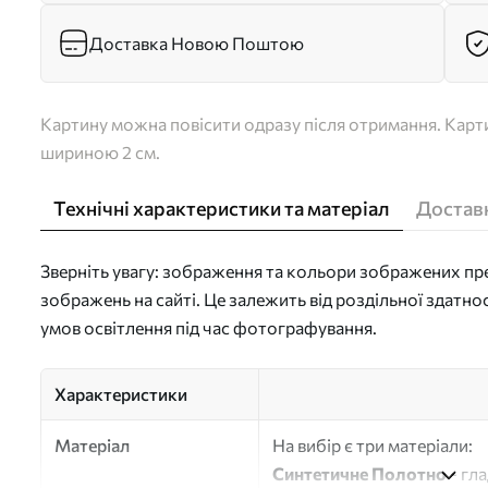
Доставка Новою Поштою
Картину можна повісити одразу після отримання. Карти
шириною 2 см.
Технічні характеристики та матеріал
Доставк
Зверніть увагу: зображення та кольори зображених пре
зображень на сайті. Це залежить від роздільної здатно
умов освітлення під час фотографування.
Характеристики
Матеріал
На вибір є три матеріали:
Синтетичне Полотно
- гл