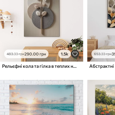
Поверхня з текстурою
Поверхня з текстуро
✗
✓
полотна
полотна
✗
✗
Екологічний матеріал
Екологічний матеріа
290
.00
грн
1.5k
3
483
.33
грн
653
.33
грн
Рельєфні кола та гілка в теплих нейтральних тонах
Абстрактні 