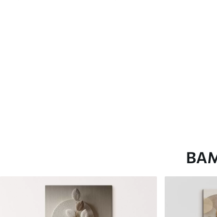
глянцевою поверхнею.
Штучний Холст
- матовий
Еко-Холст
- високоякісне
Автор
ART-HOLST
Номер артикулу
s46972
Додатково
Можна додати лакове пок
Доступні матеріали
ВА
Стандарт
Преміум
Від
392
.00
грн
Від
490
.00
грн
✓
✓
Яскраві, насичені кольори
Яскраві, насичені ко
✓
✓
Стійкість до вицвітання
Стійкість до вицвіта
✓
✓
Безпечне чорнило без запаху
Безпечне чорнило бе