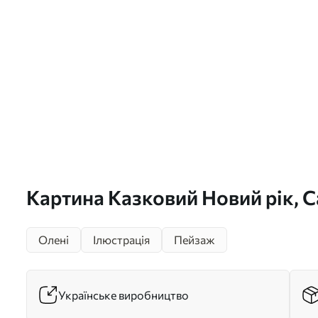
Картина Казковий Новий рік, С
Арт. s46972
Олені
Ілюстрація
Пейзаж
Українське виробництво