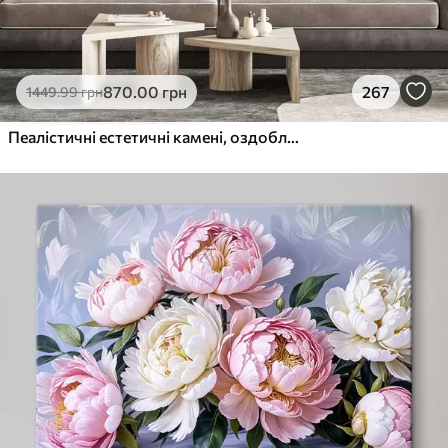
870
.00
грн
267
1449
.99
грн
Пеалістичні естетичні камені, оздоблення будинку, природне освітлення