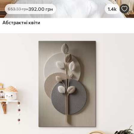
Еко-Преміум
392
.00
грн
1.4k
653
.33
грн
Від
455
.00
грн
✓
Абстрактні квіти
Яскраві, насичені кольори
✓
Стійкість до вицвітання
✓
Безпечне чорнило без запаху
✓
Поверхня з текстурою полотна
✓
Екологічний матеріал