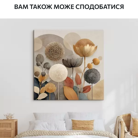
ВАМ ТАКОЖ МОЖЕ СПОДОБАТИСЯ
Стандарт
Від
290
.00
грн
✓
Яскраві, насичені кольори
✓
Стійкість до вицвітання
✓
Безпечне чорнило без запаху
✗
Поверхня з текстурою полотна
✗
Екологічний матеріал
Преміум
Від
363
.00
грн
✓
Яскраві, насичені кольори
✓
Стійкість до вицвітання
✓
Безпечне чорнило без запаху
✓
Поверхня з текстурою полотна
✗
Екологічний матеріал