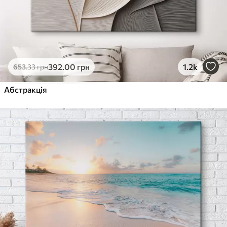
392
.00
грн
1.2k
653
.33
грн
Абстракція