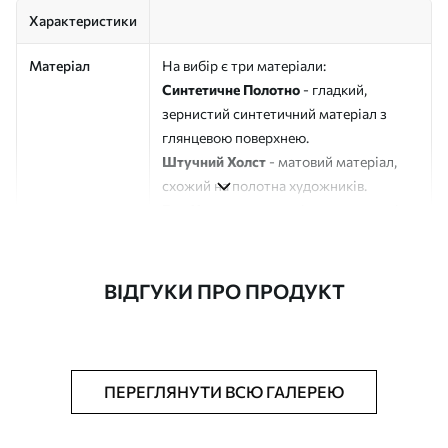
Характеристики
Матеріал
На вибір є три матеріали:
Синтетичне Полотно
- гладкий,
зернистий синтетичний матеріал з
глянцевою поверхнею.
Штучний Холст
- матовий матеріал,
схожий на полотна художників.
Еко-Холст
- високоякісне полотно зі
100% бавовни.
Автор
ART-HOLST
ВІДГУКИ ПРО ПРОДУКТ
Номер артикулу
s46448
Додатково
Можна додати лакове покриття.
ПЕРЕГЛЯНУТИ ВСЮ ГАЛЕРЕЮ
Доступні матеріали