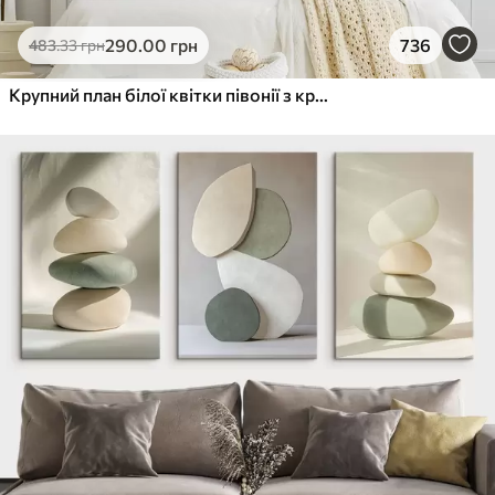
290
.00
грн
736
483
.33
грн
Крупний план білої квітки півонії з крапельками води на пелюстках на розмитому фоні