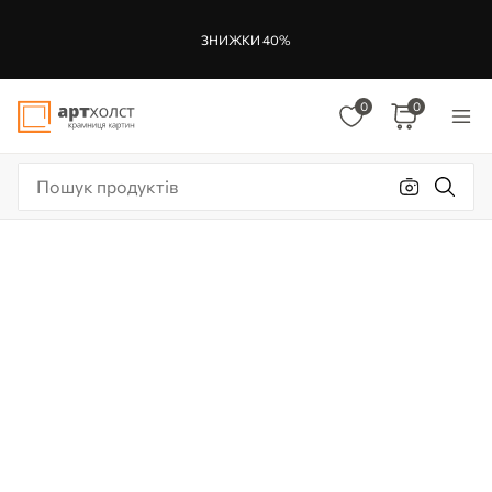
ЗНИЖКИ 40%
0
0