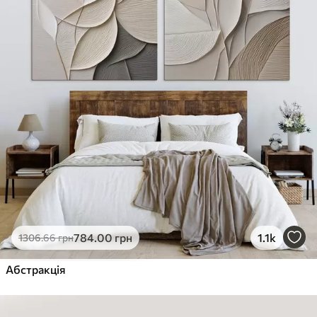
784
.00
грн
1.1k
1306
.66
грн
Абстракція