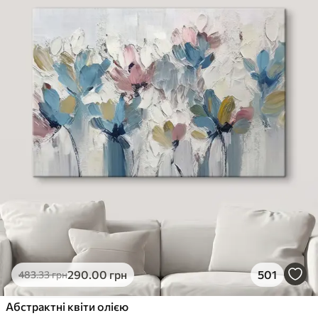
290
.00
грн
501
483
.33
грн
Абстрактні квіти олією