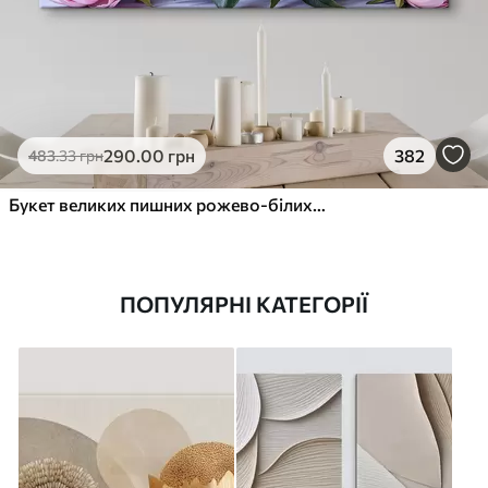
290
.00
грн
382
483
.33
грн
Букет великих пишних рожево-білих квітів півонії із зеленим листям на м’якому розмитому фоні
ПОПУЛЯРНІ КАТЕГОРІЇ