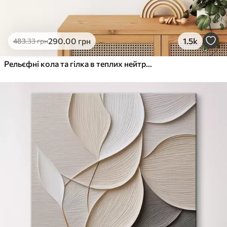
290
.00
грн
1.5k
483
.33
грн
Рельєфні кола та гілка в теплих нейтральних тонах