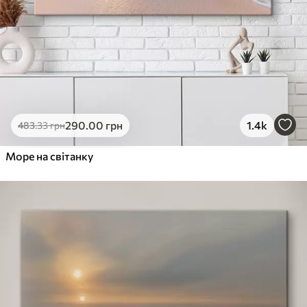
290
.00
грн
1.4k
483
.33
грн
Море на світанку