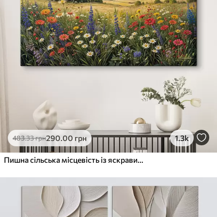
290
.00
грн
1.3k
483
.33
грн
Пишна сільська місцевість із яскравим лугом диких квітів, наповненим різнокольоровими квітами під хмарним небом