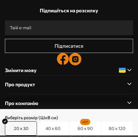
Підпишіться на розсилку
Підписатися
Змінити мову
Про продукт
Про компанію
Виберіть розмір (ШхВ см)
HIT
20 x 30
40 x 60
60 x 90
80 x 120
0800357223
Редагування дозволів на файли cookie