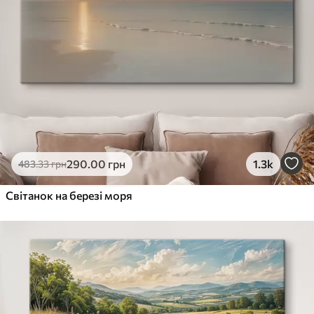
290
.00
грн
1.3k
483
.33
грн
Світанок на березі моря