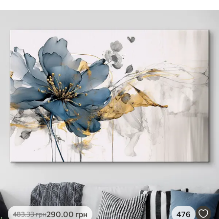
290
.00
грн
476
483
.33
грн