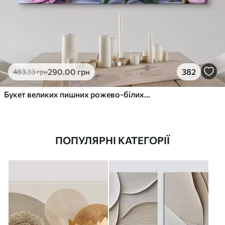
290
.00
грн
382
483
.33
грн
Букет великих пишних рожево-білих квітів півонії із зеленим листям на м’якому розмитому фоні
ПОПУЛЯРНІ КАТЕГОРІЇ