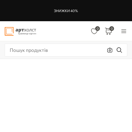
ЗНИЖКИ 40%
0
0