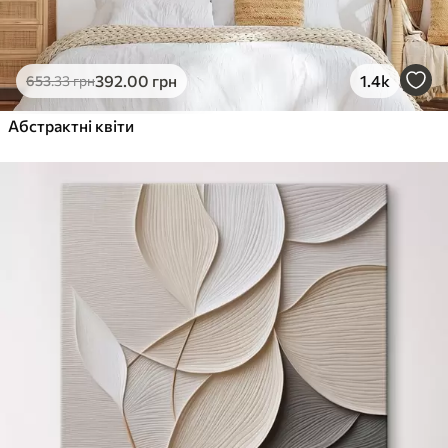
392
.00
грн
1.4k
653
.33
грн
Абстрактні квіти