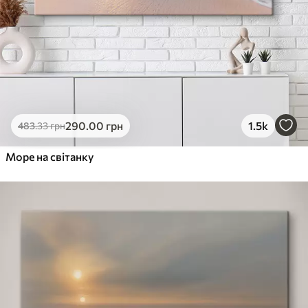
290
.00
грн
1.5k
483
.33
грн
Море на світанку