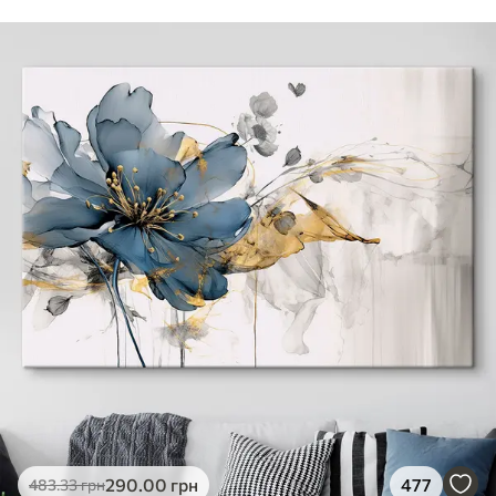
290
.00
грн
477
483
.33
грн