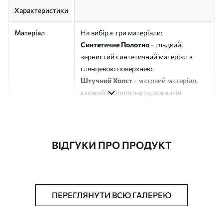
Характеристики
Матеріал
На вибір є три матеріали:
Синтетичне Полотно
- гладкий,
зернистий синтетичний матеріал з
глянцевою поверхнею.
Штучний Холст
- матовий матеріал,
схожий на полотна художників.
Еко-Холст
- високоякісне полотно зі
100% бавовни.
Автор
ART-HOLST
ВІДГУКИ ПРО ПРОДУКТ
Номер артикулу
s46351
Додатково
Можна додати лакове покриття.
ПЕРЕГЛЯНУТИ ВСЮ ГАЛЕРЕЮ
Доступні матеріали