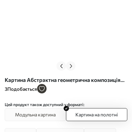
Картина Абстрактна геометрична композиція
Арт. s46351
3
Подобається
Цей продукт також доступний у форматі:
Модульна картина
Картина на полотні