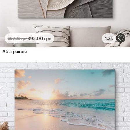
392
.00
грн
1.2k
653
.33
грн
Абстракція