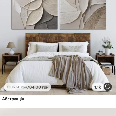
784
.00
грн
1.1k
1306
.66
грн
Абстракція