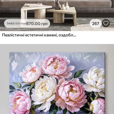
870
.00
грн
267
1449
.99
грн
Пеалістичні естетичні камені, оздоблення будинку, природне освітлення