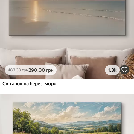
290
.00
грн
1.3k
483
.33
грн
Світанок на березі моря