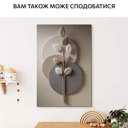
ВАМ ТАКОЖ МОЖЕ СПОДОБАТИСЯ
Стандарт
Від
290
.00
грн
✓
Яскраві, насичені кольори
✓
Стійкість до вицвітання
✓
Безпечне чорнило без запаху
✗
Поверхня з текстурою полотна
✗
Екологічний матеріал
Преміум
Від
363
.00
грн
✓
Яскраві, насичені кольори
✓
Стійкість до вицвітання
✓
Безпечне чорнило без запаху
✓
Поверхня з текстурою полотна
✗
Екологічний матеріал