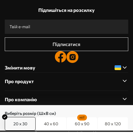
Підпишіться на розсилку
Підписатися
Змінити мову
Про продукт
Про компанію
Виберіть розмір (ШхВ см)
HIT
20 x 30
40 x 60
60 x 90
80 x 120
0800357223
Редагування дозволів на файли cookie