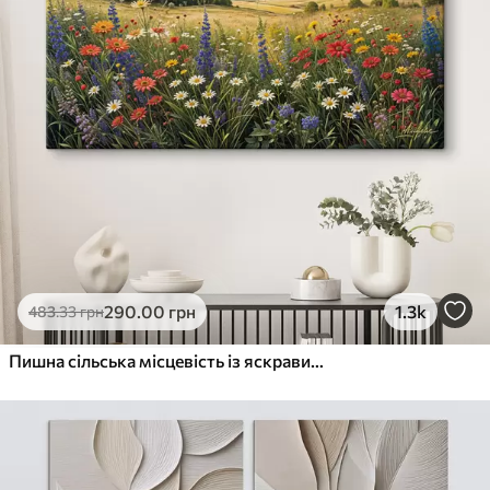
290
.00
грн
1.3k
483
.33
грн
Пишна сільська місцевість із яскравим лугом диких квітів, наповненим різнокольоровими квітами під хмарним небом