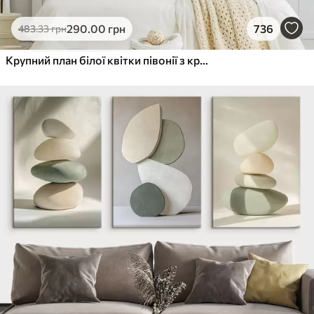
290
.00
грн
736
483
.33
грн
Крупний план білої квітки півонії з крапельками води на пелюстках на розмитому фоні