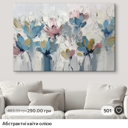
290
.00
грн
501
483
.33
грн
Абстрактні квіти олією