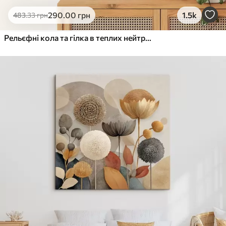
Еко-Преміум
290
.00
грн
1.5k
483
.33
грн
Від
455
.00
грн
✓
Яскраві, насичені кольори
Рельєфні кола та гілка в теплих нейтральних тонах
✓
Стійкість до вицвітання
✓
Безпечне чорнило без запаху
✓
Поверхня з текстурою полотна
✓
Екологічний матеріал