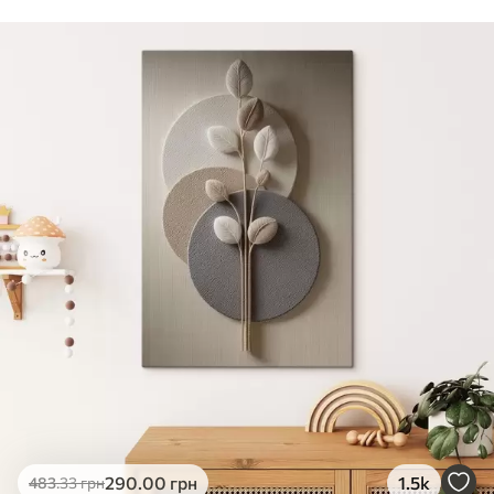
Стандарт
Від
290
.00
грн
✓
Яскраві, насичені кольори
✓
Стійкість до вицвітання
✓
Безпечне чорнило без запаху
✗
Поверхня з текстурою полотна
✗
Екологічний матеріал
Преміум
Від
363
.00
грн
✓
Яскраві, насичені кольори
✓
Стійкість до вицвітання
✓
Безпечне чорнило без запаху
✓
Поверхня з текстурою полотна
✗
Екологічний матеріал
Еко-Преміум
290
.00
грн
1.5k
483
.33
грн