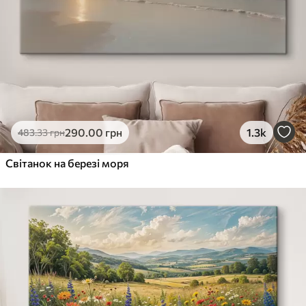
290
.00
грн
1.3k
483
.33
грн
Світанок на березі моря