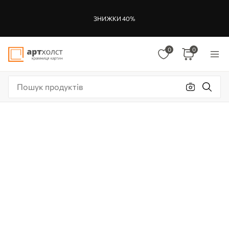
ЗНИЖКИ 40%
0
0