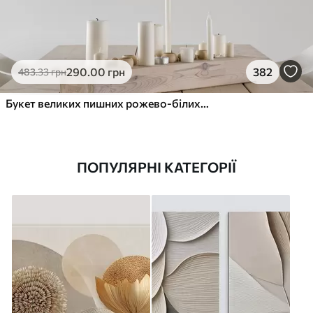
290
.00
грн
382
483
.33
грн
Букет великих пишних рожево-білих квітів півонії із зеленим листям на м’якому розмитому фоні
ПОПУЛЯРНІ КАТЕГОРІЇ