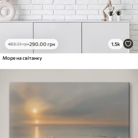
290
.00
грн
1.5k
483
.33
грн
Море на світанку