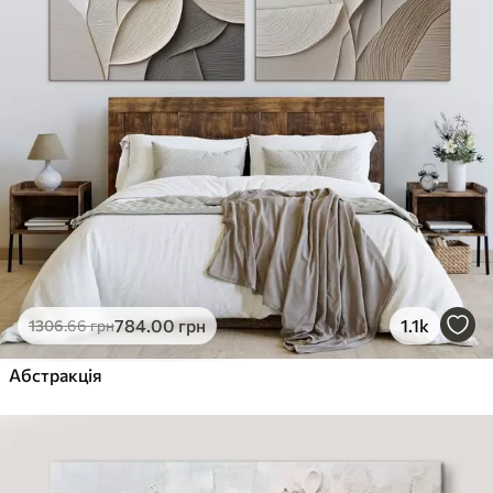
784
.00
грн
1.1k
1306
.66
грн
Абстракція