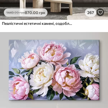
870
.00
грн
267
1449
.99
грн
Пеалістичні естетичні камені, оздоблення будинку, природне освітлення