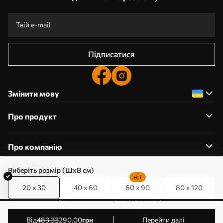
Підписатися
Змінити мову
Про продукт
Про компанію
Виберіть розмір (ШхВ см)
HIT
20 x 30
40 x 60
60 x 90
80 x 120
0800357223
Редагування дозволів на файли cookie
© 2011-2026 Art-holst. Усі права захищені. Власник:
від
483
.33
290
.00
грн
Перейти далі