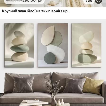
290
.00
грн
736
483
.33
грн
Крупний план білої квітки півонії з крапельками води на пелюстках на розмитому фоні