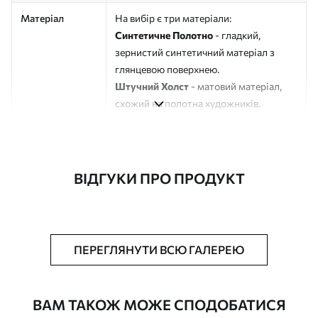
Матеріал
На вибір є три матеріали:
Синтетичне Полотно
- гладкий,
зернистий синтетичний матеріал з
глянцевою поверхнею.
Штучний Холст
- матовий матеріал,
схожий на полотна художників.
Еко-Холст
- високоякісне полотно зі
100% бавовни.
Автор
ART-HOLST
ВІДГУКИ ПРО ПРОДУКТ
Номер артикулу
s46246
Додатково
Можна додати лакове покриття.
ПЕРЕГЛЯНУТИ ВСЮ ГАЛЕРЕЮ
Доступні матеріали
ВАМ ТАКОЖ МОЖЕ СПОДОБАТИСЯ