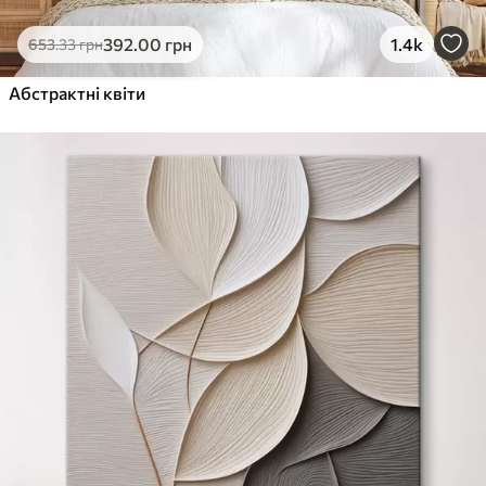
392
.00
грн
1.4k
653
.33
грн
Абстрактні квіти