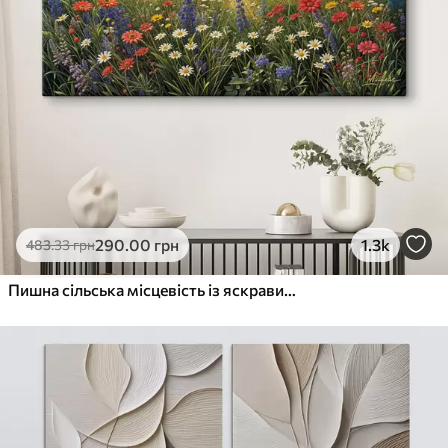
290
.00
грн
1.3k
483
.33
грн
Пишна сільська місцевість із яскравим лугом диких квітів, наповненим різнокольоровими квітами під хмарним небом