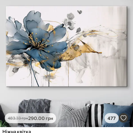
290
.00
грн
477
483
.33
грн
Ніжна квітка