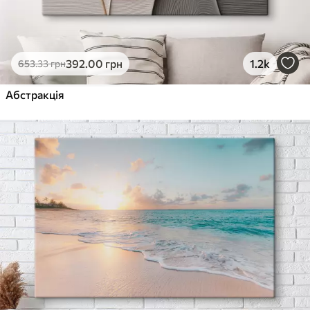
392
.00
грн
1.2k
653
.33
грн
Абстракція