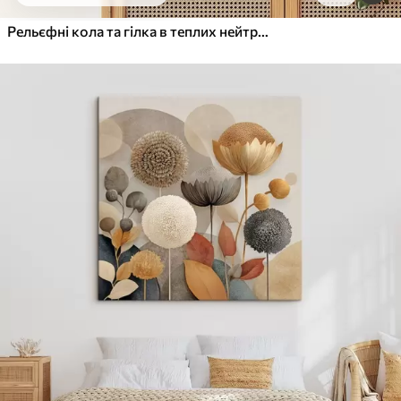
Від
455
.00
грн
✓
Яскраві, насичені кольори
Рельєфні кола та гілка в теплих нейтральних тонах
✓
Стійкість до вицвітання
✓
Безпечне чорнило без запаху
✓
Поверхня з текстурою полотна
✓
Екологічний матеріал