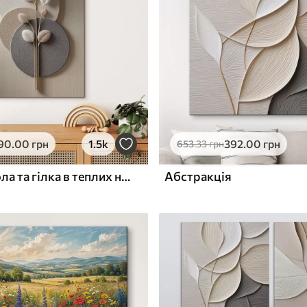
ю
Поверхня з текстурою
✓
полотна
✓
л
Екологічний матеріал
90
.00
грн
1.5k
392
.00
грн
653
.33
грн
Рельєфні кола та гілка в теплих нейтральних тонах
Абстракція