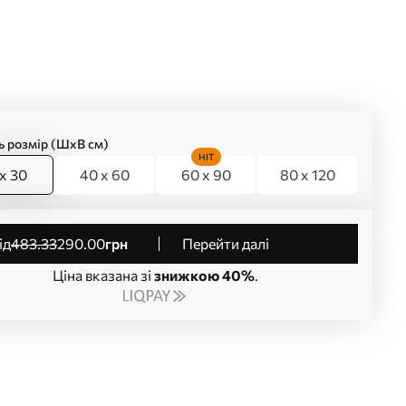
ь розмір (ШхВ см)
HIT
x 30
40 x 60
60 x 90
80 x 120
від
483
.33
290
.00
грн
Перейти далі
Ціна вказана зі
знижкою 40%
.