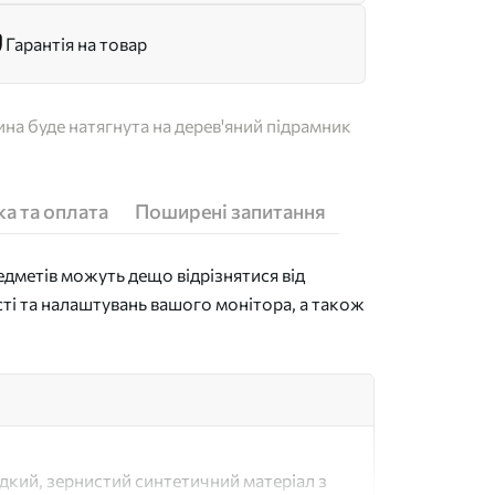
Гарантія на товар
на буде натягнута на дерев'яний підрамник
а та оплата
Поширені запитання
дметів можуть дещо відрізнятися від
сті та налаштувань вашого монітора, а також
адкий, зернистий синтетичний матеріал з