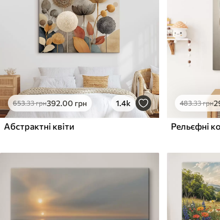
Поверхня з текстурою
Поверхня з текстуро
✗
✓
полотна
полотна
✗
✗
Екологічний матеріал
Екологічний матеріа
392
.00
грн
1.4k
2
653
.33
грн
483
.33
грн
Абстрактні квіти