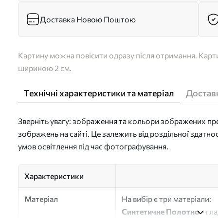
Доставка Новою Поштою
Картину можна повісити одразу після отримання. Карти
шириною 2 см.
Технічні характеристики та матеріал
Доставк
Зверніть увагу: зображення та кольори зображених пре
зображень на сайті. Це залежить від роздільної здатно
умов освітлення під час фотографування.
Характеристики
Матеріал
На вибір є три матеріали:
Синтетичне Полотно
- гл