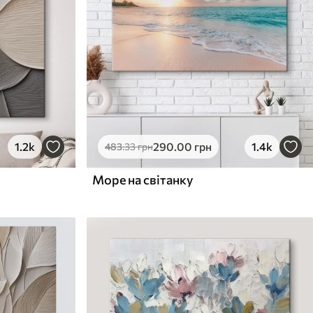
1.2k
290
.00
грн
1.4k
483
.33
грн
Море на світанку