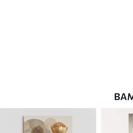
глянцевою поверхнею.
Штучний Холст
- матовий
Еко-Холст
- високоякісне
Автор
ART-HOLST
Номер артикулу
s46201
Додатково
Можна додати лакове пок
Доступні матеріали
ВА
Стандарт
Преміум
Від
290
.00
грн
Від
363
.00
грн
✓
✓
Яскраві, насичені кольори
Яскраві, насичені ко
✓
✓
Стійкість до вицвітання
Стійкість до вицвіта
✓
✓
Безпечне чорнило без запаху
Безпечне чорнило бе