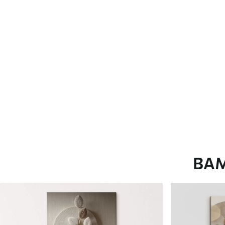
глянцевою поверхнею.
Штучний Холст
- матовий
Еко-Холст
- високоякісне
Автор
ART-HOLST
Номер артикулу
s45779
Додатково
Можна додати лакове пок
Доступні матеріали
ВА
Стандарт
Преміум
Від
290
.00
грн
Від
363
.00
грн
✓
✓
Яскраві, насичені кольори
Яскраві, насичені ко
✓
✓
Стійкість до вицвітання
Стійкість до вицвіта
✓
✓
Безпечне чорнило без запаху
Безпечне чорнило бе