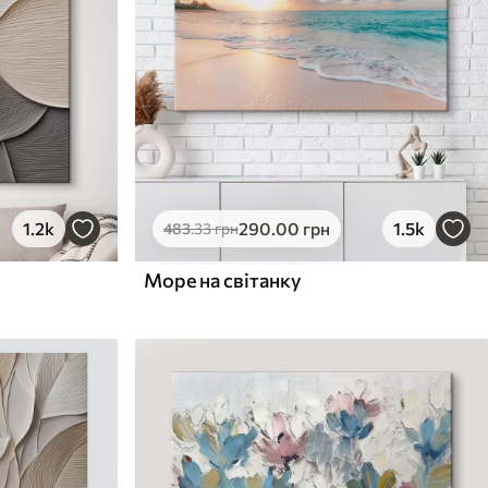
1.2k
290
.00
грн
1.5k
483
.33
грн
Море на світанку