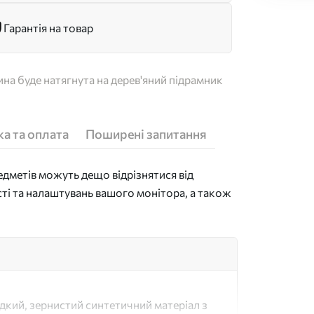
Гарантія на товар
на буде натягнута на дерев'яний підрамник
а та оплата
Поширені запитання
дметів можуть дещо відрізнятися від
сті та налаштувань вашого монітора, а також
адкий, зернистий синтетичний матеріал з