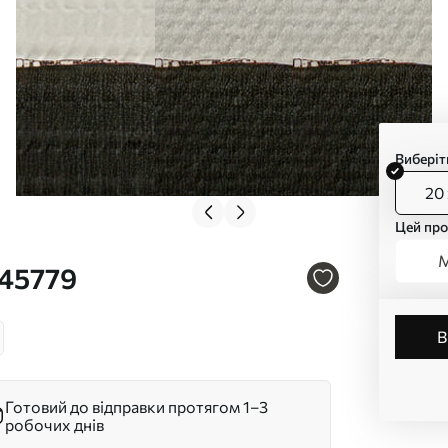
Виберіт
20 
Цей про
М
s45779
Готовий до відправки протягом 1–3
робочих днів