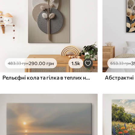
Поверхня з текстурою
Поверхня з текстуро
✗
✓
полотна
полотна
✗
✗
Екологічний матеріал
Екологічний матеріа
290
.00
грн
1.5k
3
483
.33
грн
653
.33
грн
Рельєфні кола та гілка в теплих нейтральних тонах
Абстрактні 