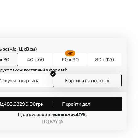
ь розмір (ШхВ см)
HIT
x 30
40 x 60
60 x 90
80 x 120
дукт також доступний у форматі:
одульна картина
Картина на полотні
від
483
.33
290
.00
грн
Перейти далі
Ціна вказана зі
знижкою 40%
.