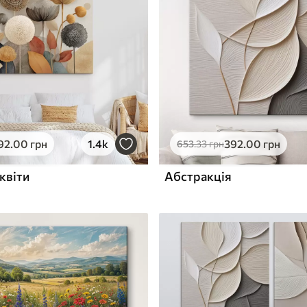
ю
Поверхня з текстурою
✓
полотна
✓
л
Екологічний матеріал
92
.00
грн
1.4k
392
.00
грн
653
.33
грн
квіти
Абстракція