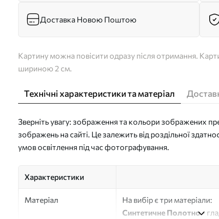
Доставка Новою Поштою
Картину можна повісити одразу після отримання. Карти
шириною 2 см.
Технічні характеристики та матеріал
Доставк
Зверніть увагу: зображення та кольори зображених пре
зображень на сайті. Це залежить від роздільної здатно
умов освітлення під час фотографування.
Характеристики
Матеріал
На вибір є три матеріали:
Синтетичне Полотно
- гл