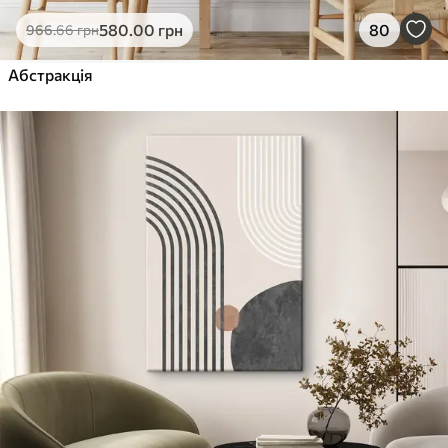
Еко-Преміум
580
.00
грн
80
966
.66
грн
Від
455
.00
грн
✓
Абстракція
Яскраві, насичені кольори
✓
Стійкість до вицвітання
✓
Безпечне чорнило без запаху
✓
Поверхня з текстурою полотна
✓
Екологічний матеріал