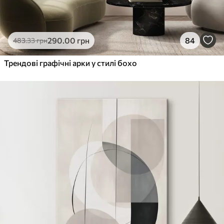
290
.00
грн
84
483
.33
грн
Трендові графічні арки у стилі бохо