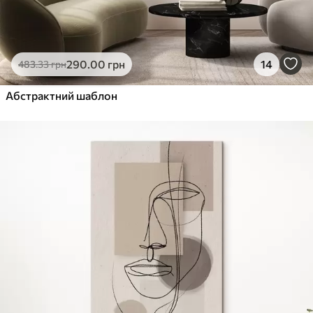
290
.00
грн
14
483
.33
грн
Абстрактний шаблон