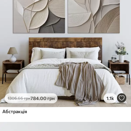
784
.00
грн
1.1k
1306
.66
грн
Абстракція