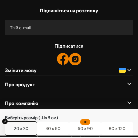
Підпишіться на розсилку
Підписатися
Змінити мову
Про продукт
Про компанію
Виберіть розмір (ШхВ см)
HIT
20 x 30
40 x 60
60 x 90
80 x 120
0800357223
Редагування дозволів на файли cookie