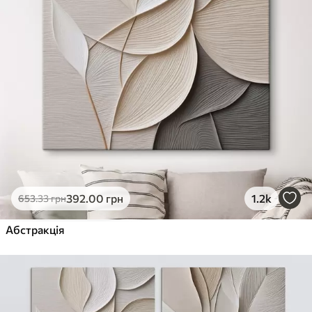
392
.00
грн
1.2k
653
.33
грн
Абстракція