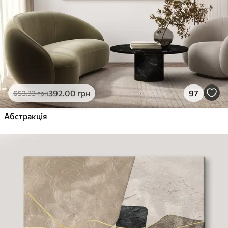
392
.00
грн
97
653
.33
грн
Абстракція