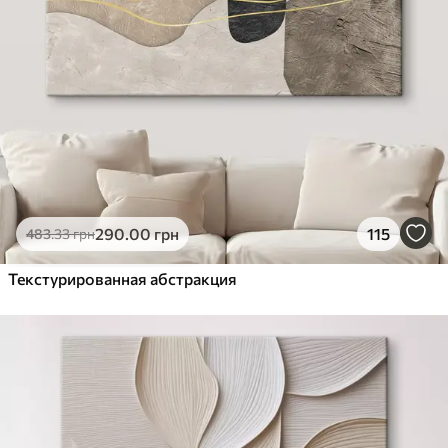
290
.00
грн
115
483
.33
грн
Текстурированная абстракция