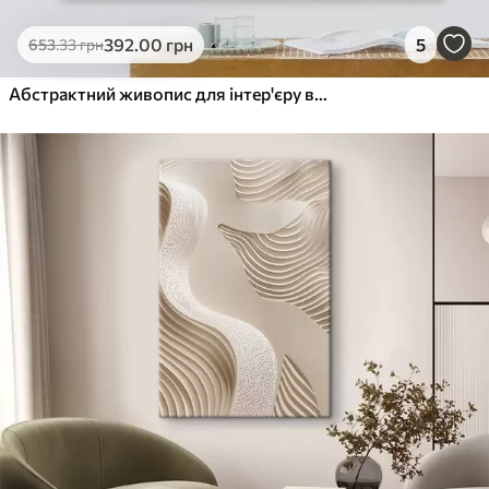
392
.00
грн
5
653
.33
грн
Абстрактний живопис для інтер'єру в пастельних, охристих та оливкових тонах