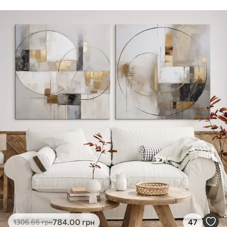
784
.00
грн
47
1306
.66
грн