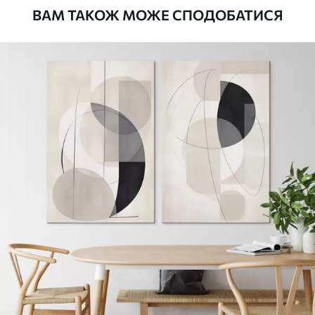
ВАМ ТАКОЖ МОЖЕ СПОДОБАТИСЯ
Стандарт
Від
290
.00
грн
✓
Яскраві, насичені кольори
✓
Стійкість до вицвітання
✓
Безпечне чорнило без запаху
✗
Поверхня з текстурою полотна
✗
Екологічний матеріал
Преміум
Від
363
.00
грн
✓
Яскраві, насичені кольори
✓
Стійкість до вицвітання
✓
Безпечне чорнило без запаху
✓
Поверхня з текстурою полотна
✗
Екологічний матеріал