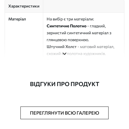
Характеристики
Матеріал
На вибір є три матеріали:
Синтетичне Полотно
- гладкий,
зернистий синтетичний матеріал з
глянцевою поверхнею.
Штучний Холст
- матовий матеріал,
схожий на полотна художників.
Еко-Холст
- високоякісне полотно зі
100% бавовни.
Автор
ART-HOLST
ВІДГУКИ ПРО ПРОДУКТ
Номер артикулу
s45767
Додатково
Можна додати лакове покриття.
ПЕРЕГЛЯНУТИ ВСЮ ГАЛЕРЕЮ
Доступні матеріали