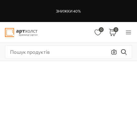
ЗНИЖКИ 40%
0
0