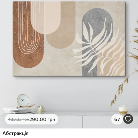
290
.00
грн
67
483
.33
грн
Абстракція