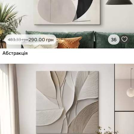
290
.00
грн
36
483
.33
грн
Абстракція