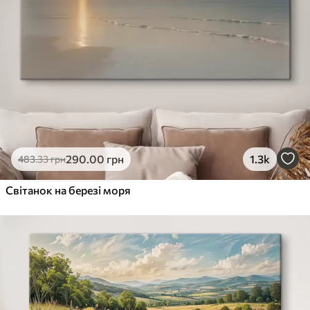
290
.00
грн
1.3k
483
.33
грн
Світанок на березі моря