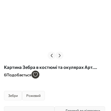
Картина Зебра в костюмі та окулярах Арт.
s45307
6
Подобається
Зебри
Рожевий
Готовий до відправки