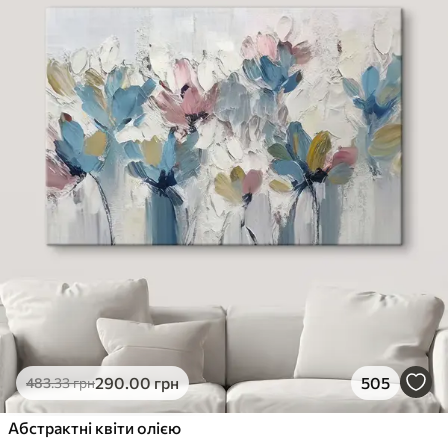
290
.00
грн
505
483
.33
грн
Абстрактні квіти олією