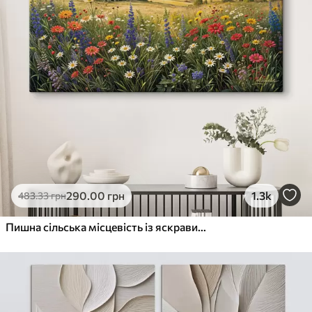
290
.00
грн
1.3k
483
.33
грн
Пишна сільська місцевість із яскравим лугом диких квітів, наповненим різнокольоровими квітами під хмарним небом