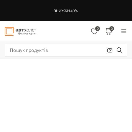
ЗНИЖКИ 40%
0
0