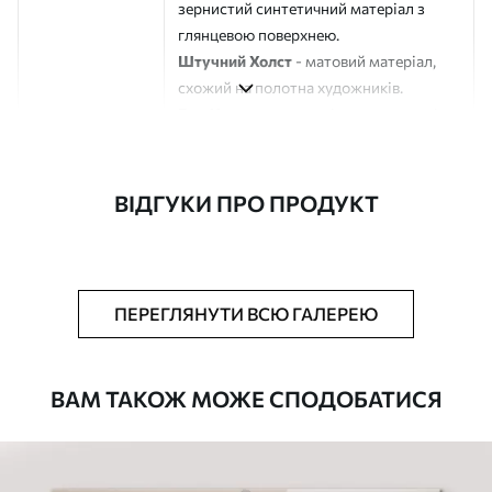
зернистий синтетичний матеріал з
глянцевою поверхнею.
Штучний Холст
- матовий матеріал,
схожий на полотна художників.
Еко-Холст
- високоякісне полотно зі
100% бавовни.
Автор
ART-HOLST
ВІДГУКИ ПРО ПРОДУКТ
Номер артикулу
s45307
Додатково
Можна додати лакове покриття.
ПЕРЕГЛЯНУТИ ВСЮ ГАЛЕРЕЮ
Доступні матеріали
ВАМ ТАКОЖ МОЖЕ СПОДОБАТИСЯ
Стандарт
Від
290
.00
грн
✓
Яскраві, насичені кольори