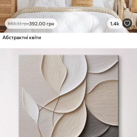
392
.00
грн
1.4k
653
.33
грн
Абстрактні квіти