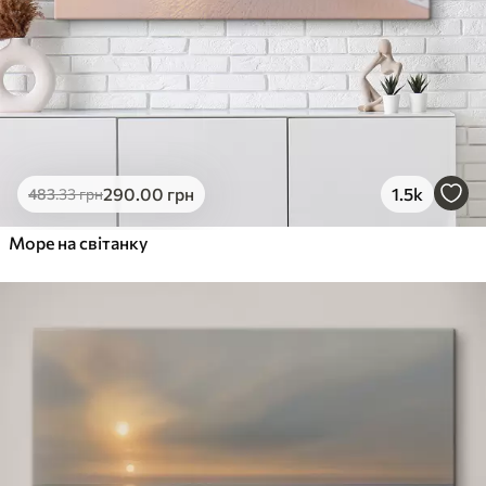
290
.00
грн
1.5k
483
.33
грн
Море на світанку