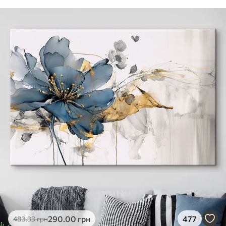
290
.00
грн
477
483
.33
грн