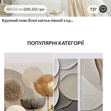
290
.00
грн
737
483
.33
грн
Крупний план білої квітки півонії з крапельками води на пелюстках на розмитому фоні
ПОПУЛЯРНІ КАТЕГОРІЇ