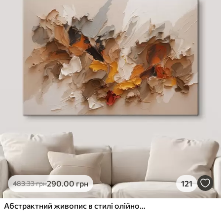
✓
Стійкість до вицвітання
✓
Безпечне чорнило без запаху
✗
Поверхня з текстурою полотна
✗
Екологічний матеріал
Преміум
Від
363
.00
грн
✓
Яскраві, насичені кольори
✓
Стійкість до вицвітання
✓
Безпечне чорнило без запаху
✓
Поверхня з текстурою полотна
✗
Екологічний матеріал
Еко-Преміум
290
.00
грн
121
483
.33
грн
Від
455
.00
грн
✓
Яскраві, насичені кольори
Абстрактний живопис в стилі олійного живопису
✓
Стійкість до вицвітання