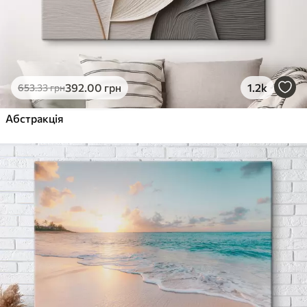
392
.00
грн
1.2k
653
.33
грн
Абстракція