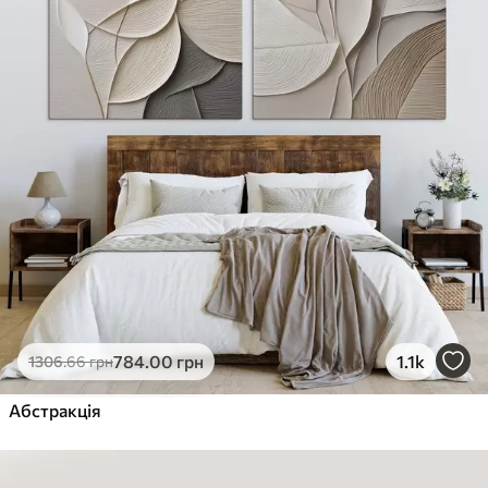
784
.00
грн
1.1k
1306
.66
грн
Абстракція