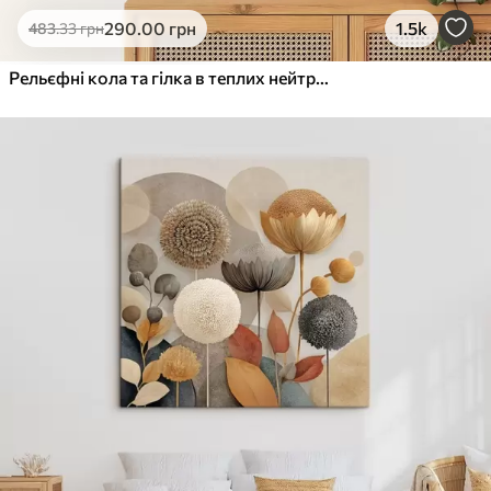
290
.00
грн
1.5k
483
.33
грн
Рельєфні кола та гілка в теплих нейтральних тонах