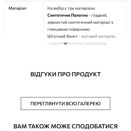
Матеріал
На вибір є три матеріали:
Синтетичне Полотно
- гладкий,
зернистий синтетичний матеріал з
глянцевою поверхнею.
Штучний Холст
- матовий матеріал,
схожий на полотна художників.
Еко-Холст
- високоякісне полотно зі
100% бавовни.
Автор
ART-HOLST
ВІДГУКИ ПРО ПРОДУКТ
Номер артикулу
s45300
Додатково
Можна додати лакове покриття.
ПЕРЕГЛЯНУТИ ВСЮ ГАЛЕРЕЮ
Доступні матеріали
ВАМ ТАКОЖ МОЖЕ СПОДОБАТИСЯ