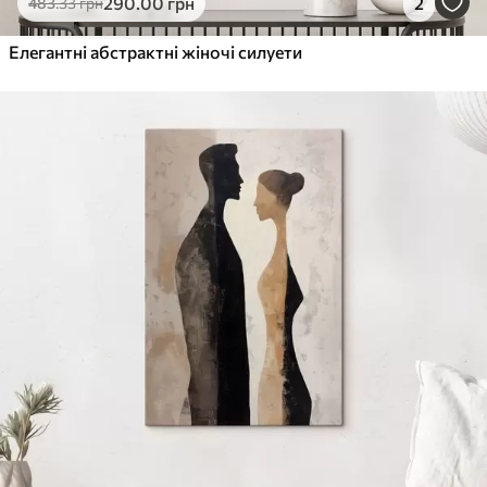
290
.00
грн
2
483
.33
грн
Елегантні абстрактні жіночі силуети