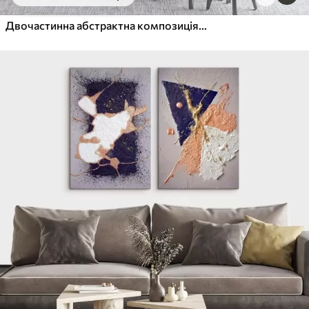
Від
455
.00
грн
✓
Яскраві, насичені кольори
Двочастинна абстрактна композиція з м'якими кольоровими плямами
✓
Стійкість до вицвітання
✓
Безпечне чорнило без запаху
✓
Поверхня з текстурою полотна
✓
Екологічний матеріал