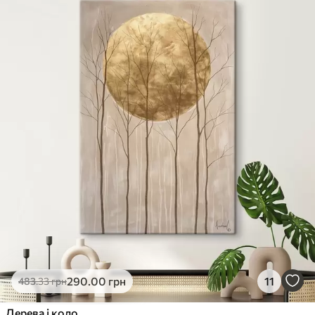
290
.00
грн
11
483
.33
грн
Дерева і коло