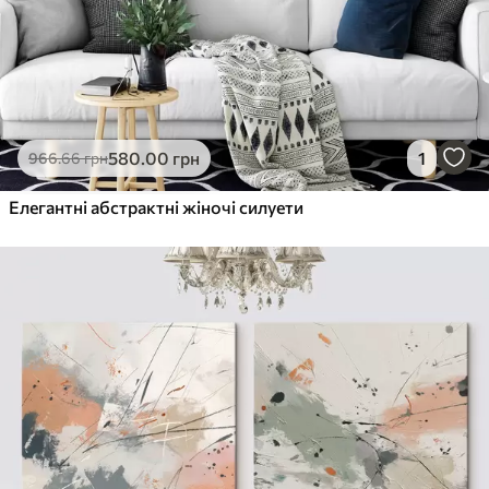
580
.00
грн
1
966
.66
грн
Елегантні абстрактні жіночі силуети