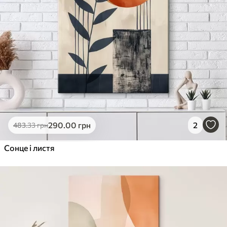
290
.00
грн
2
483
.33
грн
Сонце і листя