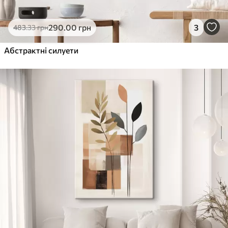
290
.00
грн
3
483
.33
грн
Абстрактні силуети