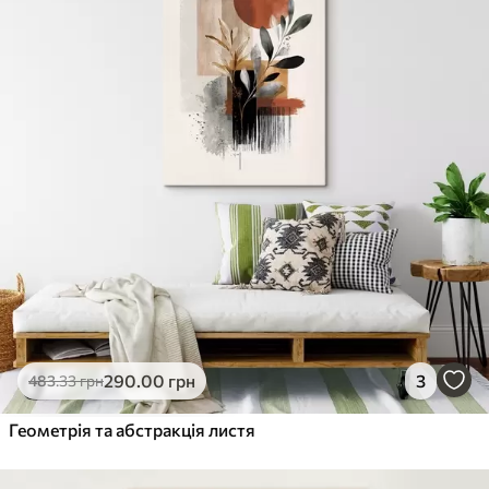
290
.00
грн
3
483
.33
грн
Геометрія та абстракція листя