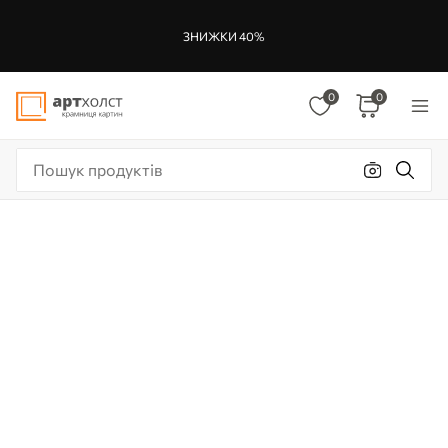
ЗНИЖКИ 40%
0
0