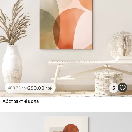
290
.00
грн
5
483
.33
грн
Абстрактні кола