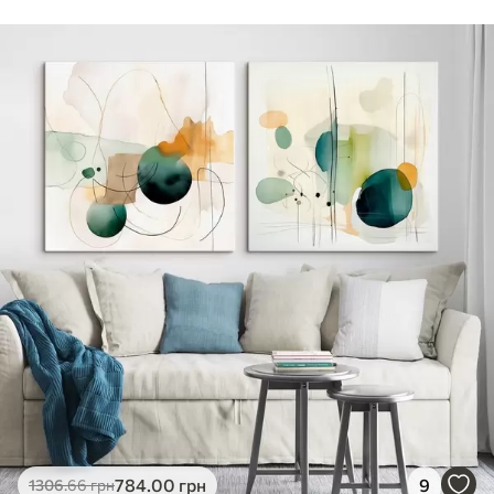
Стандарт
Від
290
.00
грн
✓
Яскраві, насичені кольори
✓
Стійкість до вицвітання
✓
Безпечне чорнило без запаху
✗
Поверхня з текстурою полотна
✗
Екологічний матеріал
Преміум
Від
363
.00
грн
✓
Яскраві, насичені кольори
✓
Стійкість до вицвітання
✓
Безпечне чорнило без запаху
✓
Поверхня з текстурою полотна
✗
Екологічний матеріал
Еко-Преміум
784
.00
грн
9
1306
.66
грн