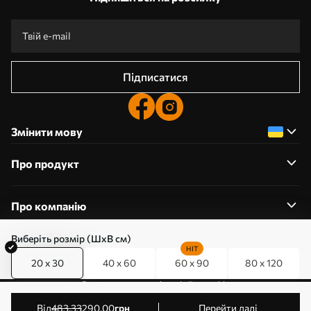
Підписатися
Змінити мову
Про продукт
Про компанію
Виберіть розмір (ШхВ см)
HIT
20 x 30
40 x 60
60 x 90
80 x 120
0800357223
Редагування дозволів на файли cookie
© 2011-2026 Art-holst. Усі права захищені. Власник:
від
483
.33
290
.00
грн
Перейти далі