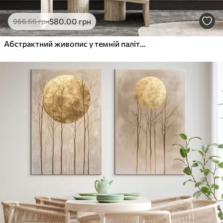
580
.00
грн
966
.66
грн
Абстрактний живопис у темній палітрі з яскравими жовтими акцентами