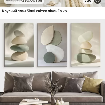
290
.00
грн
736
483
.33
грн
Крупний план білої квітки півонії з крапельками води на пелюстках на розмитому фоні