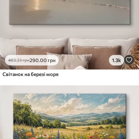
290
.00
грн
1.3k
483
.33
грн
Світанок на березі моря