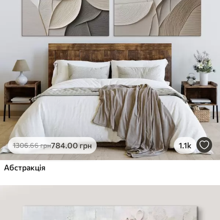
784
.00
грн
1.1k
1306
.66
грн
Абстракція