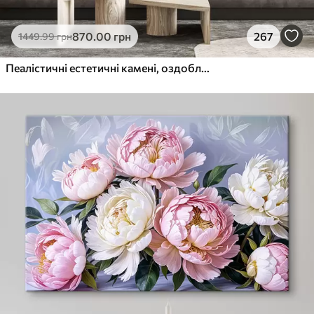
870
.00
грн
267
1449
.99
грн
Пеалістичні естетичні камені, оздоблення будинку, природне освітлення