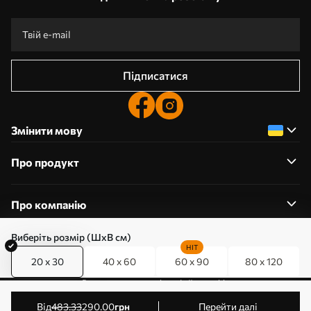
Підписатися
Змінити мову
Про продукт
Про компанію
Виберіть розмір (ШхВ см)
HIT
20 x 30
40 x 60
60 x 90
80 x 120
0800357223
Редагування дозволів на файли cookie
© 2011-2026 Art-holst. Усі права захищені. Власник:
від
483
.33
290
.00
грн
Перейти далі