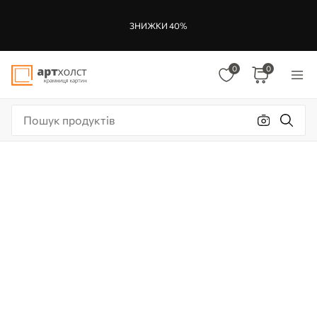
ЗНИЖКИ 40%
0
0