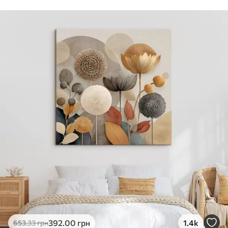
Стандарт
Від
290
.00
грн
✓
Яскраві, насичені кольори
✓
Стійкість до вицвітання
✓
Безпечне чорнило без запаху
✗
Поверхня з текстурою полотна
✗
Екологічний матеріал
Преміум
Від
363
.00
грн
✓
Яскраві, насичені кольори
✓
Стійкість до вицвітання
✓
Безпечне чорнило без запаху
✓
Поверхня з текстурою полотна
✗
Екологічний матеріал
Еко-Преміум
392
.00
грн
1.4k
653
.33
грн