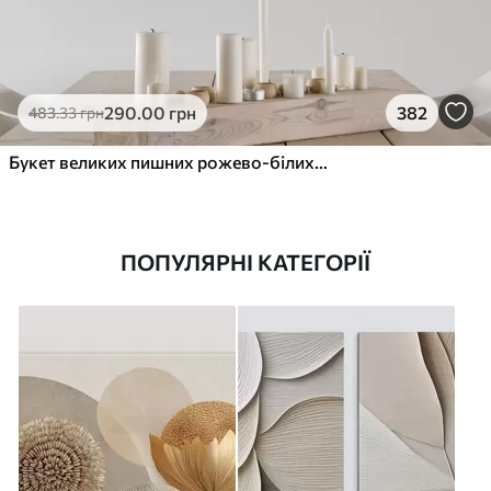
290
.00
грн
382
483
.33
грн
Букет великих пишних рожево-білих квітів півонії із зеленим листям на м’якому розмитому фоні
ПОПУЛЯРНІ КАТЕГОРІЇ