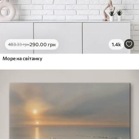
290
.00
грн
1.4k
483
.33
грн
Море на світанку