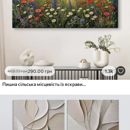
290
.00
грн
1.3k
483
.33
грн
Пишна сільська місцевість із яскравим лугом диких квітів, наповненим різнокольоровими квітами під хмарним небом