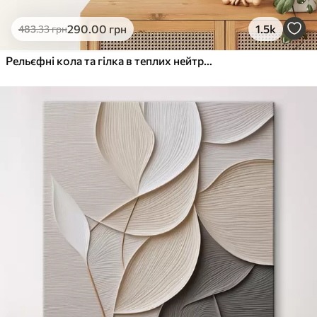
290
.00
грн
1.5k
483
.33
грн
Рельєфні кола та гілка в теплих нейтральних тонах