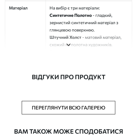
Матеріал
На вибір є три матеріали:
Синтетичне Полотно
- гладкий,
зернистий синтетичний матеріал з
глянцевою поверхнею.
Штучний Холст
- матовий матеріал,
схожий на полотна художників.
Еко-Холст
- високоякісне полотно зі
100% бавовни.
Автор
ART-HOLST
ВІДГУКИ ПРО ПРОДУКТ
Номер артикулу
s45276
Додатково
Можна додати лакове покриття.
ПЕРЕГЛЯНУТИ ВСЮ ГАЛЕРЕЮ
Доступні матеріали
ВАМ ТАКОЖ МОЖЕ СПОДОБАТИСЯ