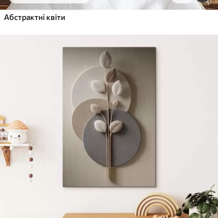
Від
455
.00
грн
✓
Абстрактні квіти
Яскраві, насичені кольори
✓
Стійкість до вицвітання
✓
Безпечне чорнило без запаху
✓
Поверхня з текстурою полотна
✓
Екологічний матеріал