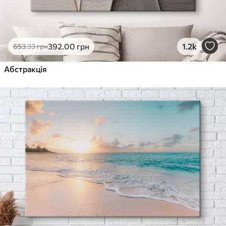
392
.00
грн
1.2k
653
.33
грн
Абстракція