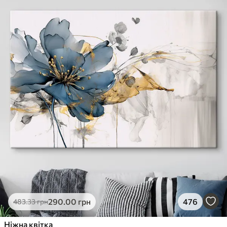
290
.00
грн
476
483
.33
грн
Ніжна квітка