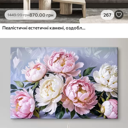
870
.00
грн
267
1449
.99
грн
Пеалістичні естетичні камені, оздоблення будинку, природне освітлення