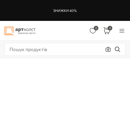
ЗНИЖКИ 40%
0
0