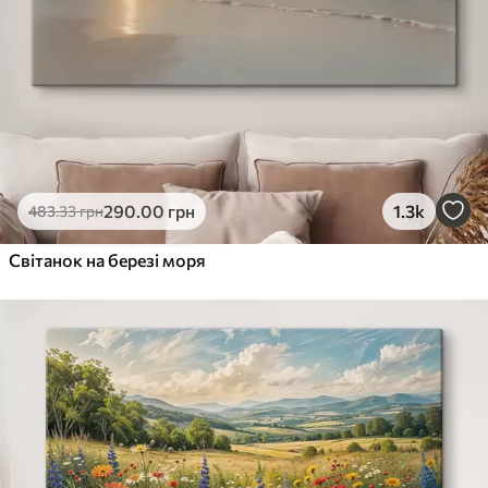
290
.00
грн
1.3k
483
.33
грн
Світанок на березі моря