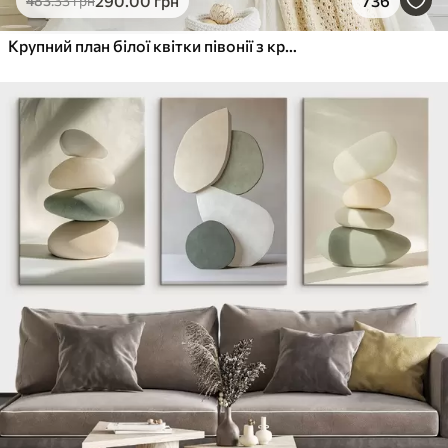
290
.00
грн
736
483
.33
грн
Крупний план білої квітки півонії з крапельками води на пелюстках на розмитому фоні