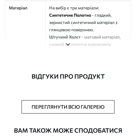
Матеріал
На вибір є три матеріали:
Синтетичне Полотно
- гладкий,
зернистий синтетичний матеріал з
глянцевою поверхнею.
Штучний Холст
- матовий матеріал,
схожий на полотна художників.
Еко-Холст
- високоякісне полотно зі
100% бавовни.
Автор
ART-HOLST
ВІДГУКИ ПРО ПРОДУКТ
Номер артикулу
s45228
Додатково
Можна додати лакове покриття.
ПЕРЕГЛЯНУТИ ВСЮ ГАЛЕРЕЮ
Доступні матеріали
ВАМ ТАКОЖ МОЖЕ СПОДОБАТИСЯ