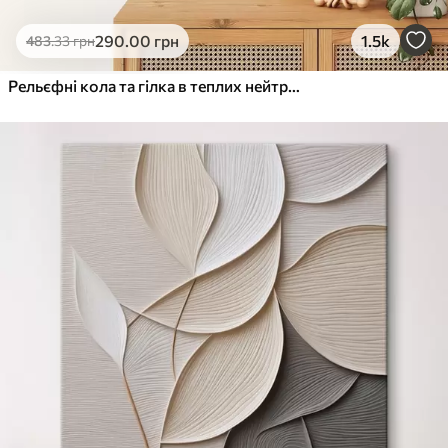
290
.00
грн
1.5k
483
.33
грн
Рельєфні кола та гілка в теплих нейтральних тонах