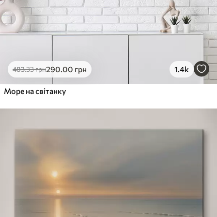
290
.00
грн
1.4k
483
.33
грн
Море на світанку