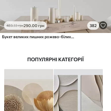
290
.00
грн
382
483
.33
грн
Букет великих пишних рожево-білих квітів півонії із зеленим листям на м’якому розмитому фоні
ПОПУЛЯРНІ КАТЕГОРІЇ