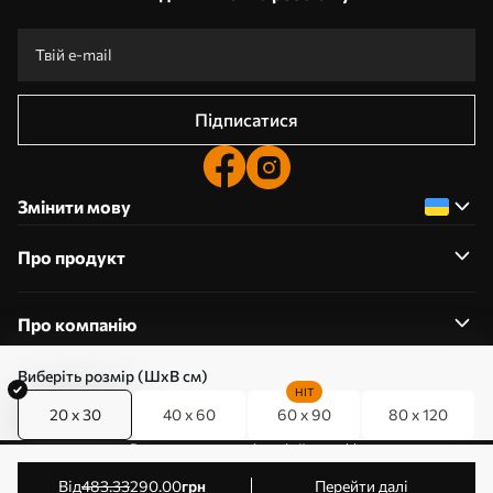
Підписатися
Змінити мову
Про продукт
Про компанію
Виберіть розмір (ШхВ см)
HIT
20 x 30
40 x 60
60 x 90
80 x 120
0800357223
Редагування дозволів на файли cookie
© 2011-2026 Art-holst. Усі права захищені. Власник:
від
483
.33
290
.00
грн
Перейти далі