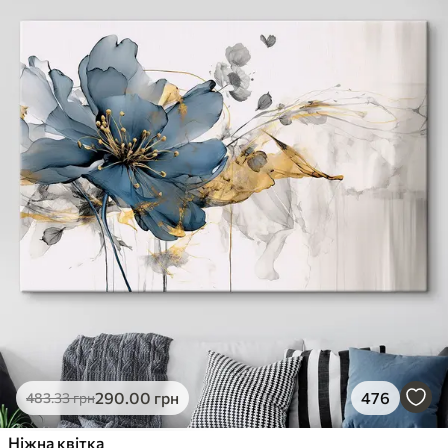
290
.00
грн
476
483
.33
грн
Ніжна квітка