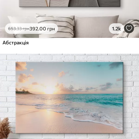
392
.00
грн
1.2k
653
.33
грн
Абстракція