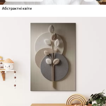
Від
455
.00
грн
✓
Абстрактні квіти
Яскраві, насичені кольори
✓
Стійкість до вицвітання
✓
Безпечне чорнило без запаху
✓
Поверхня з текстурою полотна
✓
Екологічний матеріал