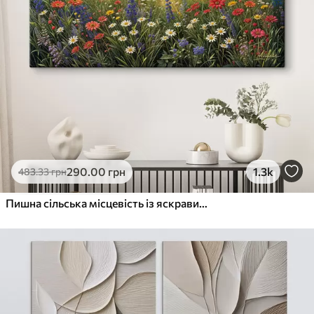
290
.00
грн
1.3k
483
.33
грн
Пишна сільська місцевість із яскравим лугом диких квітів, наповненим різнокольоровими квітами під хмарним небом