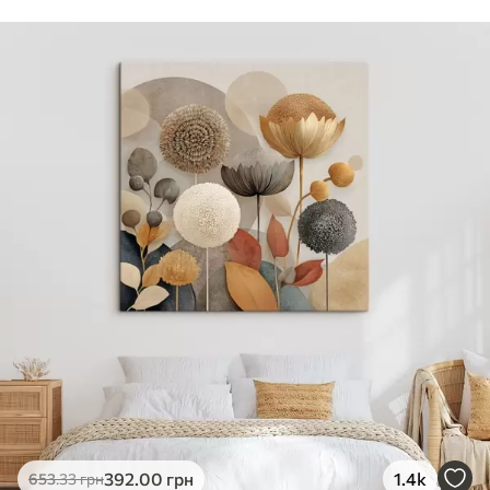
Стандарт
Від
290
.00
грн
✓
Яскраві, насичені кольори
✓
Стійкість до вицвітання
✓
Безпечне чорнило без запаху
✗
Поверхня з текстурою полотна
✗
Екологічний матеріал
Преміум
Від
363
.00
грн
✓
Яскраві, насичені кольори
✓
Стійкість до вицвітання
✓
Безпечне чорнило без запаху
✓
Поверхня з текстурою полотна
✗
Екологічний матеріал
Еко-Преміум
392
.00
грн
1.4k
653
.33
грн