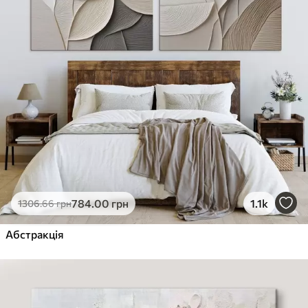
784
.00
грн
1.1k
1306
.66
грн
Абстракція