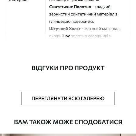
Синтетичне Полотно
- гладкий,
зернистий синтетичний матеріал з
глянцевою поверхнею.
Штучний Холст
- матовий матеріал,
схожий на полотна художників.
Еко-Холст
- високоякісне полотно зі
100% бавовни.
Автор
ART-HOLST
ВІДГУКИ ПРО ПРОДУКТ
Номер артикулу
s45196
Додатково
Можна додати лакове покриття.
ПЕРЕГЛЯНУТИ ВСЮ ГАЛЕРЕЮ
Доступні матеріали
ВАМ ТАКОЖ МОЖЕ СПОДОБАТИСЯ
Стандарт
Від
290
.00
грн