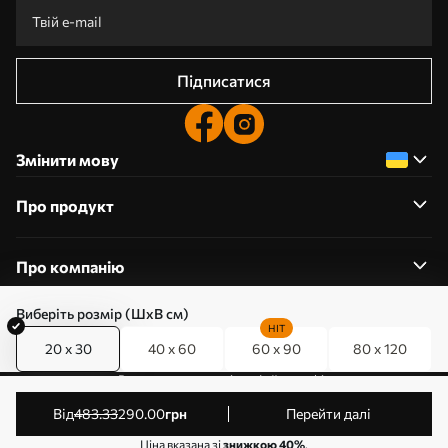
Підписатися
Змінити мову
Про продукт
Про компанію
Виберіть розмір (ШхВ см)
HIT
20 x 30
40 x 60
60 x 90
80 x 120
0800357223
Редагування дозволів на файли cookie
© 2011-2026 Art-holst. Усі права захищені. Власник:
від
483
.33
290
.00
грн
Перейти далі
ТОВ “КЛЄВЄР”. Код ЄДРПОУ: 31780602.
Ціна вказана зі
знижкою 40%
.