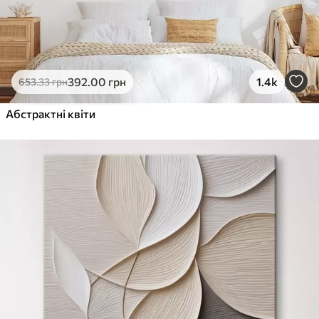
392
.00
грн
1.4k
653
.33
грн
Абстрактні квіти