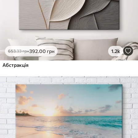
392
.00
грн
1.2k
653
.33
грн
Абстракція