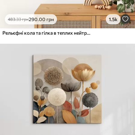
290
.00
грн
1.5k
483
.33
грн
Рельєфні кола та гілка в теплих нейтральних тонах