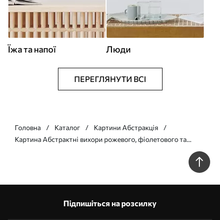
Їжа та напої
Люди
ПЕРЕГЛЯНУТИ ВСІ
Головна
Каталог
Картини Абстракція
Картина Абстрактні вихори рожевого, фіолетового та
чорного зливаються в рідку, органічну композицію,
створюючи відчуття руху Арт. s45196
Підпишіться на розсилку