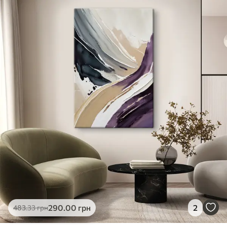
✓
Яскраві, насичені кольори
✓
Стійкість до вицвітання
✓
Безпечне чорнило без запаху
✗
Поверхня з текстурою полотна
✗
Екологічний матеріал
Преміум
Від
363
.00
грн
✓
Яскраві, насичені кольори
✓
Стійкість до вицвітання
✓
Безпечне чорнило без запаху
✓
Поверхня з текстурою полотна
✗
Екологічний матеріал
Еко-Преміум
290
.00
грн
2
483
.33
грн
Від
455
.00
грн