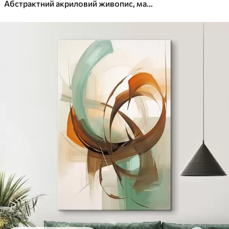
✓
Яскраві, насичені кольори
Абстрактний акриловий живопис, мазок пензлем, текстура фарби, бежевий, фіолетовий, синій кольори
✓
Стійкість до вицвітання
✓
Безпечне чорнило без запаху
✓
Поверхня з текстурою полотна
✓
Екологічний матеріал