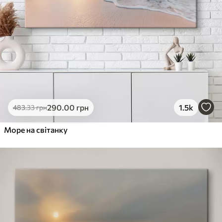
290
.00
грн
1.5k
483
.33
грн
Море на світанку