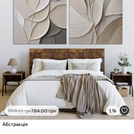
784
.00
грн
1.1k
1306
.66
грн
Абстракція