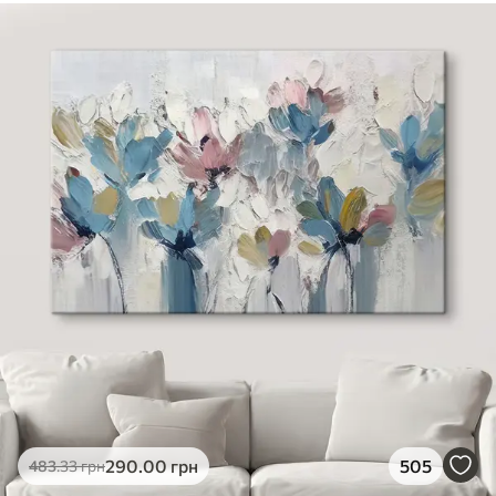
290
.00
грн
505
483
.33
грн