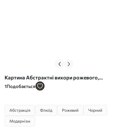
Картина Абстрактні вихори рожевого,
фіолетового та чорного зливаються в рідку,
1
Подобається
органічну композицію, створюючи відчуття
руху Арт. s45196
Абстракція
Флюїд
Рожевий
Чорний
Модернізм