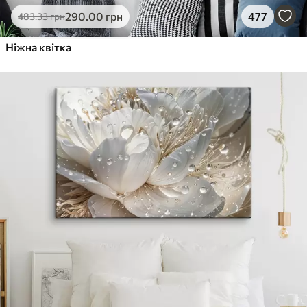
290
.00
грн
477
483
.33
грн
Ніжна квітка