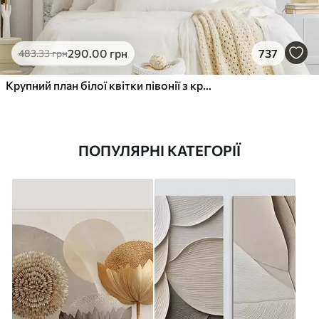
290
.00
грн
737
483
.33
грн
Крупний план білої квітки півонії з крапельками води на пелюстках на розмитому фоні
ПОПУЛЯРНІ КАТЕГОРІЇ