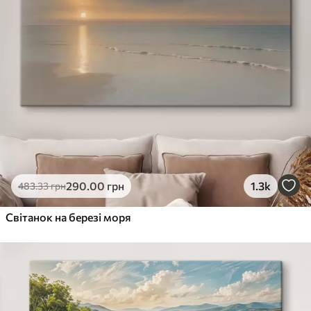
290
.00
грн
1.3k
483
.33
грн
Світанок на березі моря