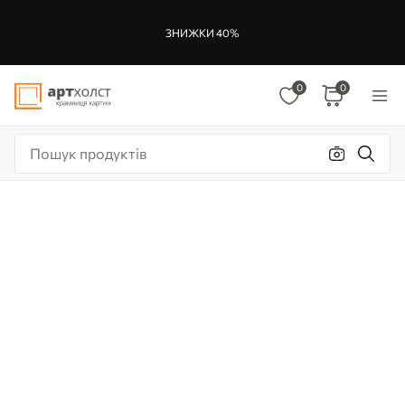
ЗНИЖКИ 40%
0
0