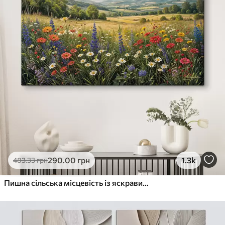
290
.00
грн
1.3k
483
.33
грн
Пишна сільська місцевість із яскравим лугом диких квітів, наповненим різнокольоровими квітами під хмарним небом