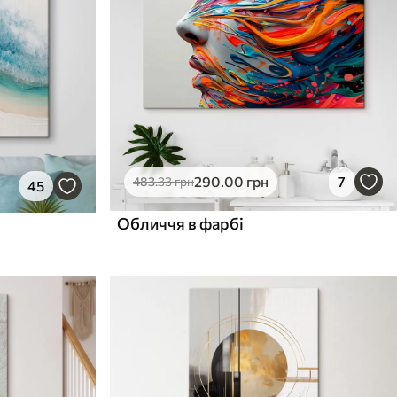
290
.00
грн
7
483
.33
грн
45
Обличчя в фарбі