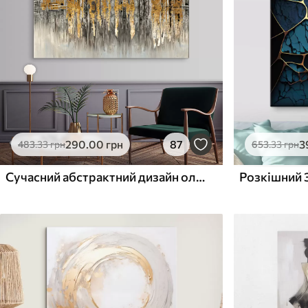
Поверхня з текстурою
Поверхня з текстуро
✗
✓
полотна
полотна
✗
✗
Екологічний матеріал
Екологічний матеріа
290
.00
грн
87
3
483
.33
грн
653
.33
грн
Сучасний абстрактний дизайн олійного живопису