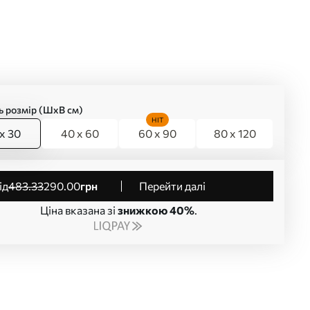
ь розмір (ШхВ см)
HIT
x 30
40 x 60
60 x 90
80 x 120
від
483
.33
290
.00
грн
Перейти далі
Ціна вказана зі
знижкою 40%
.