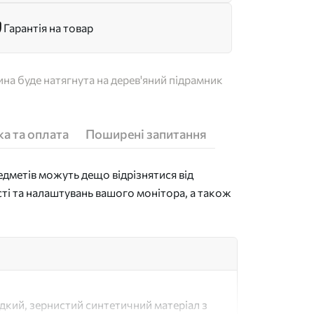
Гарантія на товар
на буде натягнута на дерев'яний підрамник
а та оплата
Поширені запитання
дметів можуть дещо відрізнятися від
сті та налаштувань вашого монітора, а також
адкий, зернистий синтетичний матеріал з