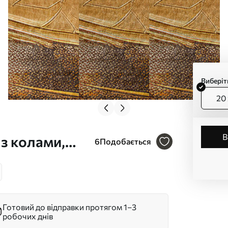
Виберіт
20 
з колами,
6
Подобається
 тлом з
s45186
Готовий до відправки протягом 1–3
робочих днів