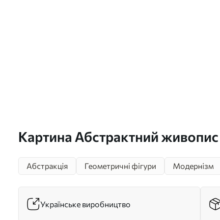
Картина Абстрактний живопис 
чорними та жовтими лініями та
Абстракція
Геометричні фігури
Модернізм
сірими та білими тонами Арт. 
Українське виробництво