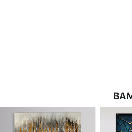
глянцевою поверхнею.
Штучний Холст
- матовий
Еко-Холст
- високоякісне
Автор
ART-HOLST
Номер артикулу
s45186
Додатково
Можна додати лакове пок
Доступні матеріали
ВА
Стандарт
Преміум
Від
290
.00
грн
Від
363
.00
грн
✓
✓
Яскраві, насичені кольори
Яскраві, насичені ко
✓
✓
Стійкість до вицвітання
Стійкість до вицвіта
✓
✓
Безпечне чорнило без запаху
Безпечне чорнило бе