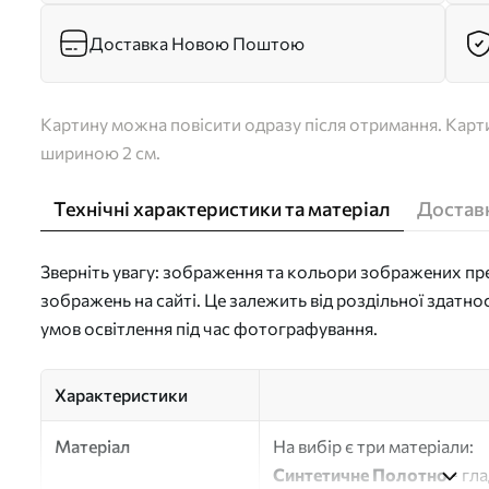
Доставка Новою Поштою
Картину можна повісити одразу після отримання. Карти
шириною 2 см.
Технічні характеристики та матеріал
Доставк
Зверніть увагу: зображення та кольори зображених пре
зображень на сайті. Це залежить від роздільної здатно
умов освітлення під час фотографування.
Характеристики
Матеріал
На вибір є три матеріали:
Синтетичне Полотно
- гл