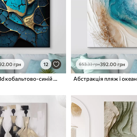
ю
Поверхня з текстурою
✓
полотна
✓
л
Екологічний матеріал
92
.00
грн
12
392
.00
грн
653
.33
грн
Розкішний 3d кобальтово-синій мармуровий абстрактним фоном
Абстракція пляж і океан